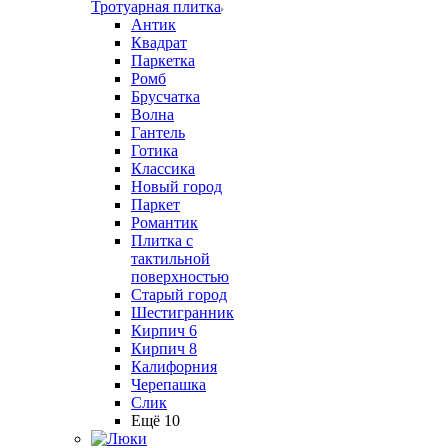
Тротуарная плитка
Антик
Квадрат
Паркетка
Ромб
Брусчатка
Волна
Гантель
Готика
Классика
Новый город
Паркет
Романтик
Плитка с
тактильной
поверхностью
Старый город
Шестигранник
Кирпич 6
Кирпич 8
Калифорния
Черепашка
Слик
Ещё 10