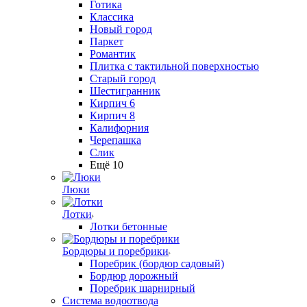
Готика
Классика
Новый город
Паркет
Романтик
Плитка с тактильной поверхностью
Старый город
Шестигранник
Кирпич 6
Кирпич 8
Калифорния
Черепашка
Слик
Ещё 10
Люки
Лотки
Лотки бетонные
Бордюры и поребрики
Поребрик (бордюр садовый)
Бордюр дорожный
Поребрик шарнирный
Система водоотвода