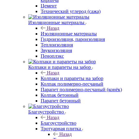
кирпича
Цемент
Технический углерод (сажа)
Изоляционные материалы
Назад
Изоляционные материалы
Гидроизоляция, пароизоляция
Теплоизоляция
Звукоизоляция
Пеноплэкс
Колпаки и парапеты на забор
Назад
Колпаки и парапеты на забор
Колпак полимерно-песчаный
Парапет полимерно-песчаный (конёк)
Колпак бетонный
Парапет бетонный
Благоустройство
Назад
Благоустройство
Тротуарная плитка
Назад