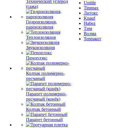
Технический углерод
Unitile
(сажа)
Timmax
Литокс
Knauf
Гидроизоляция,
Habez
пароизоляция
Тим
Волма
Теплоизоляция
Терракот
Звукоизоляция
Пеноплэкс
Колпак полимерно-
песчаный
Парапет полимерно-
песчаный (конёк)
Колпак бетонный
Парапет бетонный