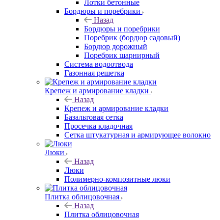
Лотки бетонные
Бордюры и поребрики
Назад
Бордюры и поребрики
Поребрик (бордюр садовый)
Бордюр дорожный
Поребрик шарнирный
Система водоотвода
Газонная решетка
Крепеж и армирование кладки
Назад
Крепеж и армирование кладки
Базальтовая сетка
Просечка кладочная
Сетка штукатурная и армирующее волокно
Люки
Назад
Люки
Полимерно-композитные люки
Плитка облицовочная
Назад
Плитка облицовочная