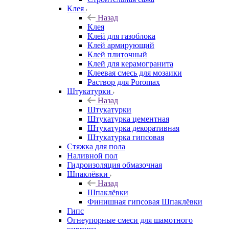
Клея
Назад
Клея
Клей для газоблока
Клей армирующий
Клей плиточный
Клей для керамогранита
Клеевая смесь для мозаики
Раствор для Poromax
Штукатурки
Назад
Штукатурки
Штукатурка цементная
Штукатурка декоративная
Штукатурка гипсовая
Стяжка для пола
Наливной пол
Гидроизоляция обмазочная
Шпаклёвки
Назад
Шпаклёвки
Финишная гипсовая Шпаклёвки
Гипс
Огнеупорные смеси для шамотного