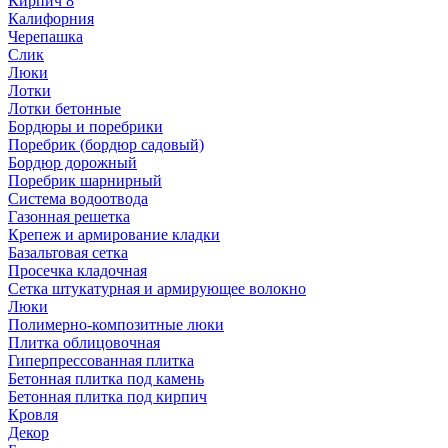
Кирпич 8
Калифорния
Черепашка
Слик
Люки
Лотки
Лотки бетонные
Бордюры и поребрики
Поребрик (бордюр садовый)
Бордюр дорожный
Поребрик шарнирный
Система водоотвода
Газонная решетка
Крепеж и армирование кладки
Базальтовая сетка
Просечка кладочная
Сетка штукатурная и армирующее волокно
Люки
Полимерно-композитные люки
Плитка облицовочная
Гиперпрессованная плитка
Бетонная плитка под камень
Бетонная плитка под кирпич
Кровля
Декор