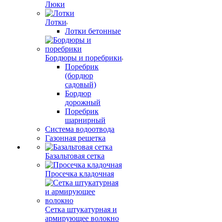
Люки
Лотки
Лотки бетонные
Бордюры и поребрики
Поребрик
(бордюр
садовый)
Бордюр
дорожный
Поребрик
шарнирный
Система водоотвода
Газонная решетка
Базальтовая сетка
Просечка кладочная
Сетка штукатурная и
армирующее волокно