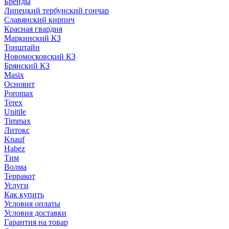
Бренды
Липецкий тербунский гончар
Славянский кирпич
Красная гвардия
Маркинский КЗ
Тонштайн
Новомосковский КЗ
Брянский КЗ
Masix
Основит
Poromax
Terex
Unitile
Timmax
Литокс
Knauf
Habez
Тим
Волма
Терракот
Услуги
Как купить
Условия оплаты
Условия доставки
Гарантия на товар