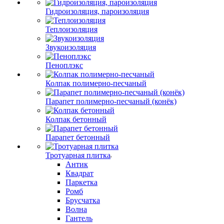
Гидроизоляция, пароизоляция
Теплоизоляция
Звукоизоляция
Пеноплэкс
Колпак полимерно-песчаный
Парапет полимерно-песчаный (конёк)
Колпак бетонный
Парапет бетонный
Тротуарная плитка
Антик
Квадрат
Паркетка
Ромб
Брусчатка
Волна
Гантель