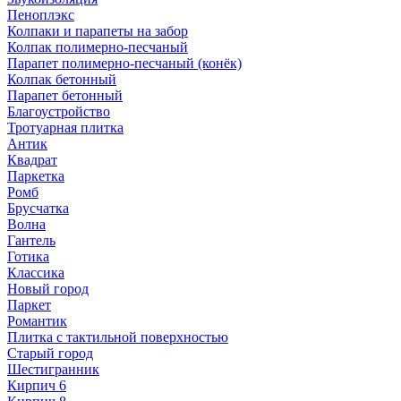
Пеноплэкс
Колпаки и парапеты на забор
Колпак полимерно-песчаный
Парапет полимерно-песчаный (конёк)
Колпак бетонный
Парапет бетонный
Благоустройство
Тротуарная плитка
Антик
Квадрат
Паркетка
Ромб
Брусчатка
Волна
Гантель
Готика
Классика
Новый город
Паркет
Романтик
Плитка с тактильной поверхностью
Старый город
Шестигранник
Кирпич 6