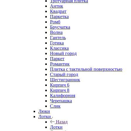
Тротуарная плитка
Антик
Квадрат
Паркетка
Ромб
Брусчатка
Волна
Гантель
Готика
Классика
Новый город
Паркет
Романтик
Плитка с тактильной поверхностью
Старый город
Шестигранник
Кирпич 6
Кирпич 8
Калифорния
Черепашка
Слик
Люки
Лотки
Назад
Лотки