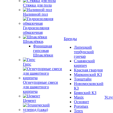
Стяжка для пола
Наливной пол
Гидроизоляция
обмазочная
Бренды
Шпаклёвки
Финишная
Липецкий
гипсовая
тербунский
Шпаклёвки
гончар
Славянский
Гипс
кирпич
Красная гвардия
Маркинский КЗ
Тонштайн
Огнеупорные смеси
Новомосковский
для шамотного
КЗ
кирпича
Брянский КЗ
Masix
Услу
Цемент
Основит
Poromax
Terex