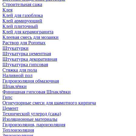
Строительная сажа
Клея
Клей для газоблока
Клей армирующий
Клей плиточный
Клей для керамогранита
Клеевая смесь для мозаики
Раствор для Poromax
Штукатурки
Штукатурка цементная
Штукатурка декоративная
Штукатурка гипсовая
Стяжка для пола
Наливной пол
Гидроизоляция обмазочная
Шпаклёвки
Финишная гипсовая Шпаклёвки
Гипс
Огнеупорные смеси для шамотного кирпича
Цемент
Технический углерод (сажа)
Изоляционные материалы
Гидроизоляция, пароизоляция
Теплоизоляция
Звукоизоляция