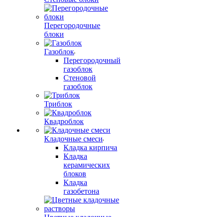
Перегородочные
блоки
Газоблок
Перегородочный
газоблок
Стеновой
газоблок
Триблок
Квадроблок
Кладочные смеси
Кладка кирпича
Кладка
керамических
блоков
Кладка
газобетона