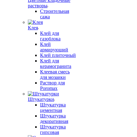
Цветные кладочные
растворы
Строительная
сажа
Клея
Клей для
газоблока
Клей
армирующий
Клей плиточный
Клей для
керамогранита
Клеевая смесь
для мозаики
Раствор для
Poromax
Штукатурки
Штукатурка
цементная
Штукатурка
декоративная
Штукатурка
гипсовая