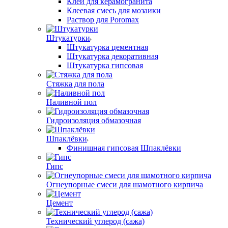
Клей для керамогранита
Клеевая смесь для мозаики
Раствор для Poromax
Штукатурки
Штукатурка цементная
Штукатурка декоративная
Штукатурка гипсовая
Стяжка для пола
Наливной пол
Гидроизоляция обмазочная
Шпаклёвки
Финишная гипсовая Шпаклёвки
Гипс
Огнеупорные смеси для шамотного кирпича
Цемент
Технический углерод (сажа)