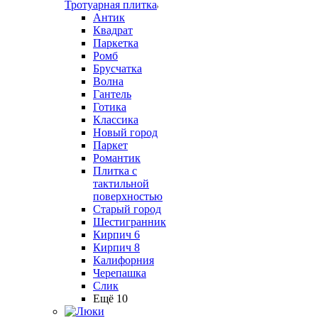
Тротуарная плитка
Антик
Квадрат
Паркетка
Ромб
Брусчатка
Волна
Гантель
Готика
Классика
Новый город
Паркет
Романтик
Плитка с
тактильной
поверхностью
Старый город
Шестигранник
Кирпич 6
Кирпич 8
Калифорния
Черепашка
Слик
Ещё 10