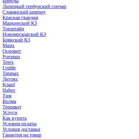
Бренды
Липецкий тербунский гончар
Славянский кирпич
Красная гвардия
Маркинский КЗ
Тонштайн
Новомосковский КЗ
Брянский КЗ
Masix
Основит
Poromax
Terex
Unitile
Timmax
Литокс
Knauf
Habez
Тим
Волма
Терракот
Услуги
Как купить
Условия оплаты
Условия доставки
Гарантия на товар