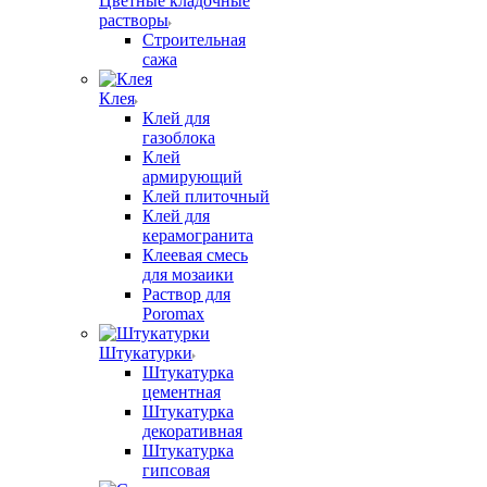
Цветные кладочные
растворы
Строительная
сажа
Клея
Клей для
газоблока
Клей
армирующий
Клей плиточный
Клей для
керамогранита
Клеевая смесь
для мозаики
Раствор для
Poromax
Штукатурки
Штукатурка
цементная
Штукатурка
декоративная
Штукатурка
гипсовая