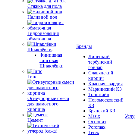
Стяжка для пола
Наливной пол
Гидроизоляция
обмазочная
Бренды
Шпаклёвки
Финишная
Липецкий
гипсовая
тербунский
Шпаклёвки
гончар
Славянский
Гипс
кирпич
Красная гвардия
Маркинский КЗ
Тонштайн
Огнеупорные смеси
Новомосковский
для шамотного
КЗ
кирпича
Брянский КЗ
Masix
Услу
Цемент
Основит
Poromax
Terex