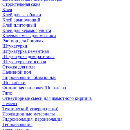
Строительная сажа
Клея
Клей для газоблока
Клей армирующий
Клей плиточный
Клей для керамогранита
Клеевая смесь для мозаики
Раствор для Poromax
Штукатурки
Штукатурка цементная
Штукатурка декоративная
Штукатурка гипсовая
Стяжка для пола
Наливной пол
Гидроизоляция обмазочная
Шпаклёвки
Финишная гипсовая Шпаклёвки
Гипс
Огнеупорные смеси для шамотного кирпича
Цемент
Технический углерод (сажа)
Изоляционные материалы
Гидроизоляция, пароизоляция
Теплоизоляция
Звукоизоляция