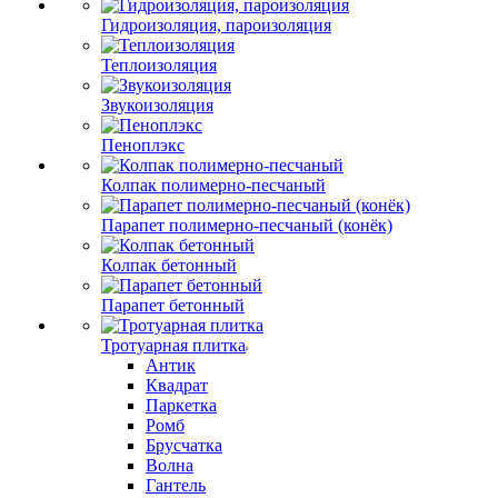
Гидроизоляция, пароизоляция
Теплоизоляция
Звукоизоляция
Пеноплэкс
Колпак полимерно-песчаный
Парапет полимерно-песчаный (конёк)
Колпак бетонный
Парапет бетонный
Тротуарная плитка
Антик
Квадрат
Паркетка
Ромб
Брусчатка
Волна
Гантель