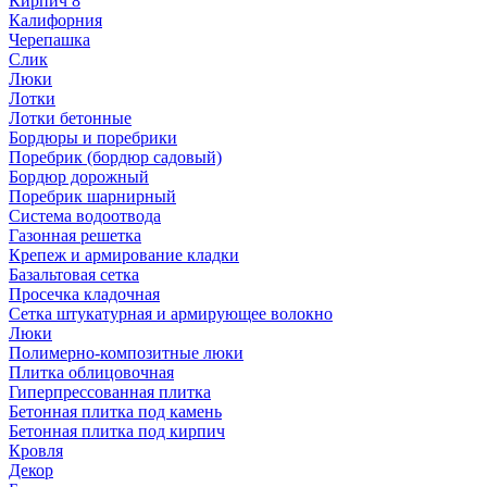
Кирпич 8
Калифорния
Черепашка
Слик
Люки
Лотки
Лотки бетонные
Бордюры и поребрики
Поребрик (бордюр садовый)
Бордюр дорожный
Поребрик шарнирный
Система водоотвода
Газонная решетка
Крепеж и армирование кладки
Базальтовая сетка
Просечка кладочная
Сетка штукатурная и армирующее волокно
Люки
Полимерно-композитные люки
Плитка облицовочная
Гиперпрессованная плитка
Бетонная плитка под камень
Бетонная плитка под кирпич
Кровля
Декор