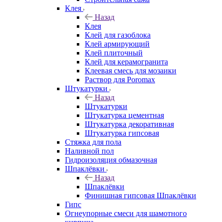
Клея
Назад
Клея
Клей для газоблока
Клей армирующий
Клей плиточный
Клей для керамогранита
Клеевая смесь для мозаики
Раствор для Poromax
Штукатурки
Назад
Штукатурки
Штукатурка цементная
Штукатурка декоративная
Штукатурка гипсовая
Стяжка для пола
Наливной пол
Гидроизоляция обмазочная
Шпаклёвки
Назад
Шпаклёвки
Финишная гипсовая Шпаклёвки
Гипс
Огнеупорные смеси для шамотного