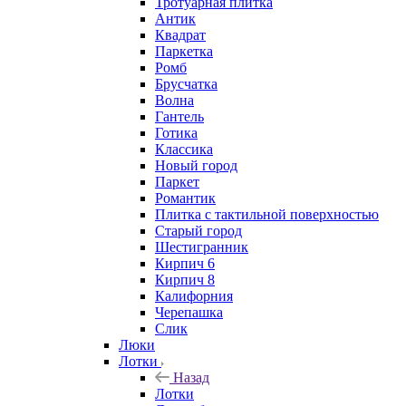
Тротуарная плитка
Антик
Квадрат
Паркетка
Ромб
Брусчатка
Волна
Гантель
Готика
Классика
Новый город
Паркет
Романтик
Плитка с тактильной поверхностью
Старый город
Шестигранник
Кирпич 6
Кирпич 8
Калифорния
Черепашка
Слик
Люки
Лотки
Назад
Лотки