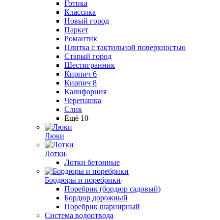
Готика
Классика
Новый город
Паркет
Романтик
Плитка с тактильной поверхностью
Старый город
Шестигранник
Кирпич 6
Кирпич 8
Калифорния
Черепашка
Слик
Ещё 10
Люки
Лотки
Лотки бетонные
Бордюры и поребрики
Поребрик (бордюр садовый)
Бордюр дорожный
Поребрик шарнирный
Система водоотвода