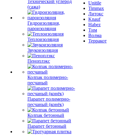
Технический углерод
Unitile
(сажа)
Timmax
Литокс
Knauf
Гидроизоляция,
Habez
пароизоляция
Тим
Волма
Теплоизоляция
Терракот
Звукоизоляция
Пеноплэкс
Колпак полимерно-
песчаный
Парапет полимерно-
песчаный (конёк)
Колпак бетонный
Парапет бетонный