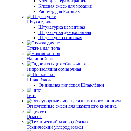
Клей для керамогранита
Клеевая смесь для мозаики
Раствор для Poromax
Штукатурки
Штукатурка цементная
Штукатурка декоративная
Штукатурка гипсовая
Стяжка для пола
Наливной пол
Гидроизоляция обмазочная
Шпаклёвки
Финишная гипсовая Шпаклёвки
Гипс
Огнеупорные смеси для шамотного кирпича
Цемент
Технический углерод (сажа)