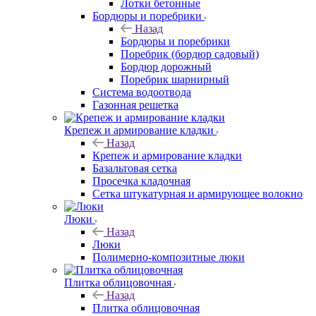
Лотки бетонные
Бордюры и поребрики
Назад
Бордюры и поребрики
Поребрик (бордюр садовый)
Бордюр дорожный
Поребрик шарнирный
Система водоотвода
Газонная решетка
Крепеж и армирование кладки
Назад
Крепеж и армирование кладки
Базальтовая сетка
Просечка кладочная
Сетка штукатурная и армирующее волокно
Люки
Назад
Люки
Полимерно-композитные люки
Плитка облицовочная
Назад
Плитка облицовочная