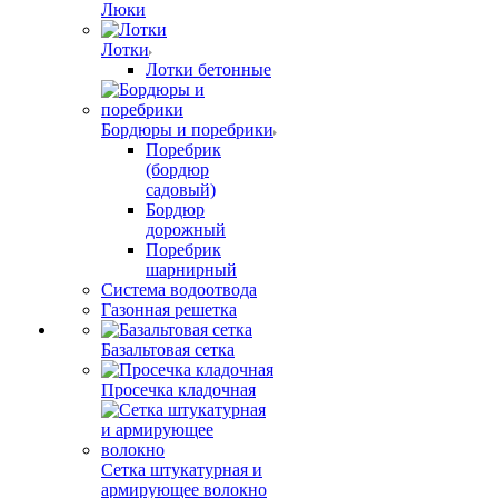
Люки
Лотки
Лотки бетонные
Бордюры и поребрики
Поребрик
(бордюр
садовый)
Бордюр
дорожный
Поребрик
шарнирный
Система водоотвода
Газонная решетка
Базальтовая сетка
Просечка кладочная
Сетка штукатурная и
армирующее волокно