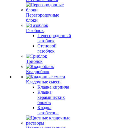
Перегородочные
блоки
Газоблок
Перегородочный
газоблок
Стеновой
газоблок
Триблок
Квадроблок
Кладочные смеси
Кладка кирпича
Кладка
керамических
блоков
Кладка
газобетона