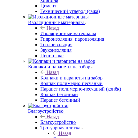
кирпича
Цемент
Технический углерод (сажа)
Изоляционные материалы
Назад
Изоляционные материалы
Гидроизоляция, пароизоляция
Теплоизоляция
Звукоизоляция
Пеноплэкс
Колпаки и парапеты на забор
Назад
Колпаки и парапеты на забор
Колпак полимерно-песчаный
Парапет полимерно-песчаный (конёк)
Колпак бетонный
Парапет бетонный
Благоустройство
Назад
Благоустройство
Тротуарная плитка
Назад