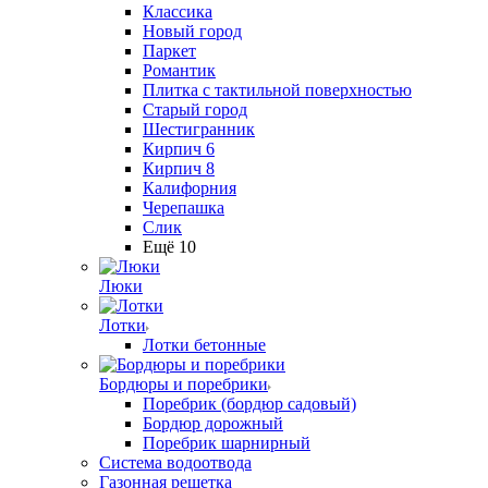
Классика
Новый город
Паркет
Романтик
Плитка с тактильной поверхностью
Старый город
Шестигранник
Кирпич 6
Кирпич 8
Калифорния
Черепашка
Слик
Ещё 10
Люки
Лотки
Лотки бетонные
Бордюры и поребрики
Поребрик (бордюр садовый)
Бордюр дорожный
Поребрик шарнирный
Система водоотвода
Газонная решетка