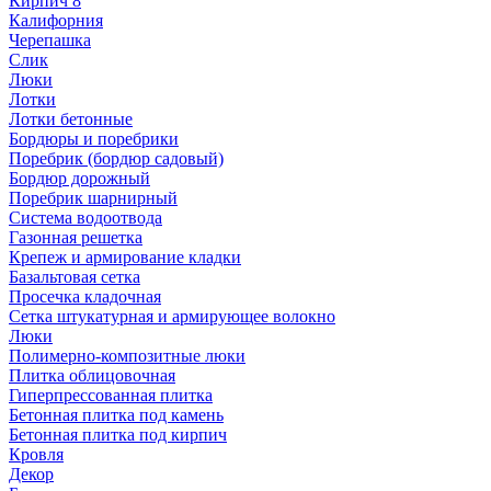
Кирпич 8
Калифорния
Черепашка
Слик
Люки
Лотки
Лотки бетонные
Бордюры и поребрики
Поребрик (бордюр садовый)
Бордюр дорожный
Поребрик шарнирный
Система водоотвода
Газонная решетка
Крепеж и армирование кладки
Базальтовая сетка
Просечка кладочная
Сетка штукатурная и армирующее волокно
Люки
Полимерно-композитные люки
Плитка облицовочная
Гиперпрессованная плитка
Бетонная плитка под камень
Бетонная плитка под кирпич
Кровля
Декор