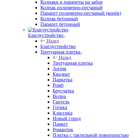
Колпаки и парапеты на забор
Колпак полимерно-песчаный
Парапет полимерно-песчаный (конёк)
Колпак бетонный
Парапет бетонный
Благоустройство
Назад
Благоустройство
Тротуарная плитка
Назад
Тротуарная плитка
Антик
Квадрат
Паркетка
Ромб
Брусчатка
Волна
Гантель
Готика
Классика
Новый город
Паркет
Романтик
Плитка с тактильной поверхностью