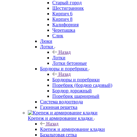
Старый город
Шестигранник
Кирпич 6
Кирпич 8
Калифорния
Черепашка
Слик
Люки
Лотки
Назад
Лотки
Лотки бетонные
Бордюры и поребрики
Назад
Бордюры и поребрики
Поребрик (бордюр садовый)
Бордюр дорожный
Поребрик шарнирный
Система водоотвода
Газонная решетка
Крепеж и армирование кладки
Назад
Крепеж и армирование кладки
Базальтовая сетка