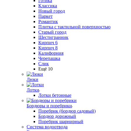
Готика
Классика
Новый город
Паркет
Романтик
Плитка с тактильной поверхностью
Старый город
Шестигранник
Кирпич 6
Кирпич 8
Калифорния
Черепашка
Слик
Ещё 10
Люки
Лотки
Лотки бетонные
Бордюры и поребрики
Поребрик (бордюр садовый)
Бордюр дорожный
Поребрик шарнирный
Система водоотвода