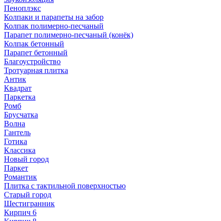
Пеноплэкс
Колпаки и парапеты на забор
Колпак полимерно-песчаный
Парапет полимерно-песчаный (конёк)
Колпак бетонный
Парапет бетонный
Благоустройство
Тротуарная плитка
Антик
Квадрат
Паркетка
Ромб
Брусчатка
Волна
Гантель
Готика
Классика
Новый город
Паркет
Романтик
Плитка с тактильной поверхностью
Старый город
Шестигранник
Кирпич 6