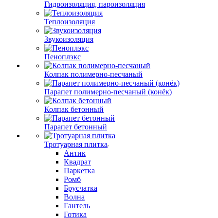
Гидроизоляция, пароизоляция
Теплоизоляция
Звукоизоляция
Пеноплэкс
Колпак полимерно-песчаный
Парапет полимерно-песчаный (конёк)
Колпак бетонный
Парапет бетонный
Тротуарная плитка
Антик
Квадрат
Паркетка
Ромб
Брусчатка
Волна
Гантель
Готика