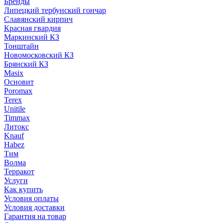
Бренды
Липецкий тербунский гончар
Славянский кирпич
Красная гвардия
Маркинский КЗ
Тонштайн
Новомосковский КЗ
Брянский КЗ
Masix
Основит
Poromax
Terex
Unitile
Timmax
Литокс
Knauf
Habez
Тим
Волма
Терракот
Услуги
Как купить
Условия оплаты
Условия доставки
Гарантия на товар