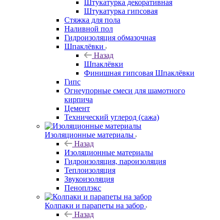
Штукатурка декоративная
Штукатурка гипсовая
Стяжка для пола
Наливной пол
Гидроизоляция обмазочная
Шпаклёвки
Назад
Шпаклёвки
Финишная гипсовая Шпаклёвки
Гипс
Огнеупорные смеси для шамотного
кирпича
Цемент
Технический углерод (сажа)
Изоляционные материалы
Назад
Изоляционные материалы
Гидроизоляция, пароизоляция
Теплоизоляция
Звукоизоляция
Пеноплэкс
Колпаки и парапеты на забор
Назад