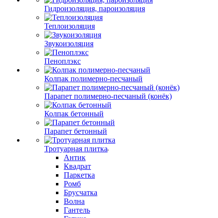
Гидроизоляция, пароизоляция
Теплоизоляция
Звукоизоляция
Пеноплэкс
Колпак полимерно-песчаный
Парапет полимерно-песчаный (конёк)
Колпак бетонный
Парапет бетонный
Тротуарная плитка
Антик
Квадрат
Паркетка
Ромб
Брусчатка
Волна
Гантель