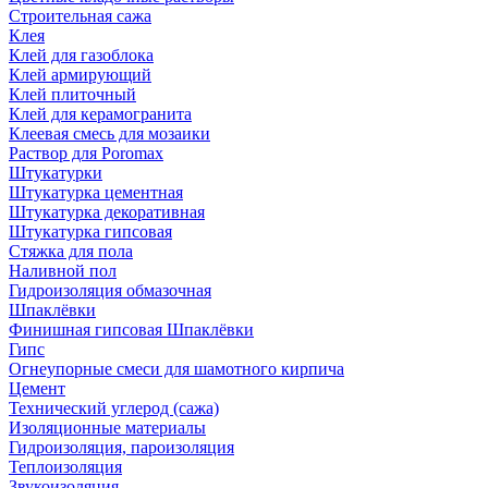
Строительная сажа
Клея
Клей для газоблока
Клей армирующий
Клей плиточный
Клей для керамогранита
Клеевая смесь для мозаики
Раствор для Poromax
Штукатурки
Штукатурка цементная
Штукатурка декоративная
Штукатурка гипсовая
Стяжка для пола
Наливной пол
Гидроизоляция обмазочная
Шпаклёвки
Финишная гипсовая Шпаклёвки
Гипс
Огнеупорные смеси для шамотного кирпича
Цемент
Технический углерод (сажа)
Изоляционные материалы
Гидроизоляция, пароизоляция
Теплоизоляция
Звукоизоляция