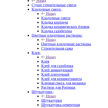
Назад
Сухие строительные смеси
Кладочные смеси
Назад
Кладочные смеси
Кладка кирпича
Кладка керамических блоков
Кладка газобетона
Цветные кладочные растворы
Назад
Цветные кладочные растворы
Строительная сажа
Клея
Назад
Клея
Клей для газоблока
Клей армирующий
Клей плиточный
Клей для керамогранита
Клеевая смесь для мозаики
Раствор для Poromax
Штукатурки
Назад
Штукатурки
Штукатурка цементная