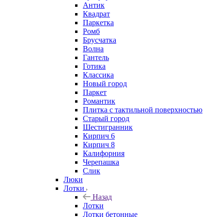
Антик
Квадрат
Паркетка
Ромб
Брусчатка
Волна
Гантель
Готика
Классика
Новый город
Паркет
Романтик
Плитка с тактильной поверхностью
Старый город
Шестигранник
Кирпич 6
Кирпич 8
Калифорния
Черепашка
Слик
Люки
Лотки
Назад
Лотки
Лотки бетонные