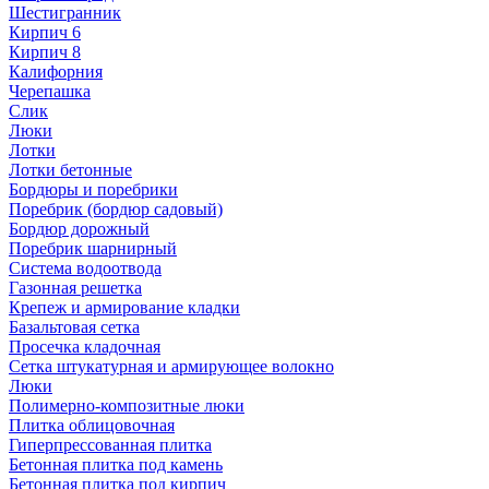
Шестигранник
Кирпич 6
Кирпич 8
Калифорния
Черепашка
Слик
Люки
Лотки
Лотки бетонные
Бордюры и поребрики
Поребрик (бордюр садовый)
Бордюр дорожный
Поребрик шарнирный
Система водоотвода
Газонная решетка
Крепеж и армирование кладки
Базальтовая сетка
Просечка кладочная
Сетка штукатурная и армирующее волокно
Люки
Полимерно-композитные люки
Плитка облицовочная
Гиперпрессованная плитка
Бетонная плитка под камень
Бетонная плитка под кирпич