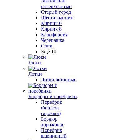
тактильной
поверхностью
Старый город
Шестигранник
Кирпич 6
Кирпич 8
Калифорния
Черепашка
Слик
Ещё 10
Люки
Лотки
Лотки бетонные
Бордюры и поребрики
Поребрик
(бордюр
садовый)
Бордюр
дорожный
Поребрик
шарнирный