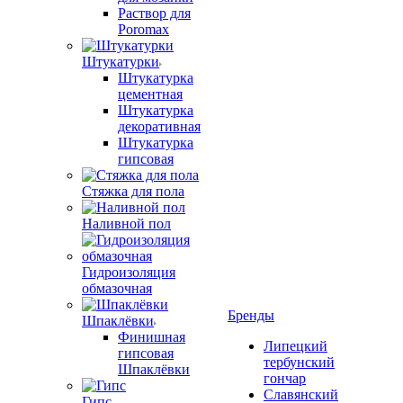
Раствор для
Poromax
Штукатурки
Штукатурка
цементная
Штукатурка
декоративная
Штукатурка
гипсовая
Стяжка для пола
Наливной пол
Гидроизоляция
обмазочная
Бренды
Шпаклёвки
Финишная
Липецкий
гипсовая
тербунский
Шпаклёвки
гончар
Славянский
Гипс