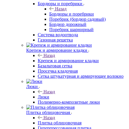
Бордюры и поребрики
Назад
Бордюры и поребрики
Поребрик (бордюр садовый)
Бордюр дорожный
Поребрик шарнирный
Система водоотвода
Газонная решетка
Крепеж и армирование кладки
Назад
Крепеж и армирование кладки
Базальтовая сетка
Просечка кладочная
Сетка штукатурная и армирующее волокно
Люки
Назад
Люки
Полимерно-композитные люки
Плитка облицовочная
Назад
Плитка облицовочная
Гиперпрессованная плитка