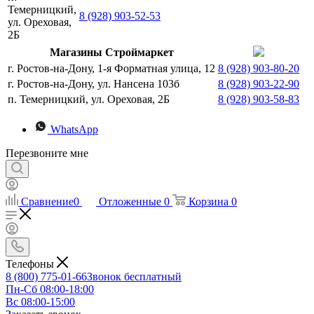
Темерницкий,
8 (928) 903-52-53
ул. Ореховая,
2Б
Магазины Строймаркет
г. Ростов-на-Дону, 1-я Форматная улица, 12
8 (928) 903-80-20
г. Ростов-на-Дону, ул. Нансена 103б
8 (928) 903-22-90
п. Темерницкий, ул. Ореховая, 2Б
8 (928) 903-58-83
WhatsApp
Перезвоните мне
Сравнение
0
Отложенные
0
Корзина
0
Телефоны
8 (800) 775-01-66
Звонок бесплатный
Пн-Сб 08:00-18:00
Вс 08:00-15:00