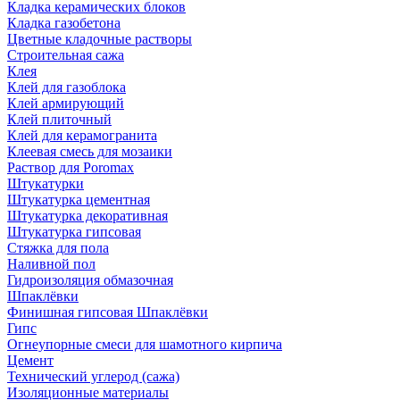
Кладка керамических блоков
Кладка газобетона
Цветные кладочные растворы
Строительная сажа
Клея
Клей для газоблока
Клей армирующий
Клей плиточный
Клей для керамогранита
Клеевая смесь для мозаики
Раствор для Poromax
Штукатурки
Штукатурка цементная
Штукатурка декоративная
Штукатурка гипсовая
Стяжка для пола
Наливной пол
Гидроизоляция обмазочная
Шпаклёвки
Финишная гипсовая Шпаклёвки
Гипс
Огнеупорные смеси для шамотного кирпича
Цемент
Технический углерод (сажа)
Изоляционные материалы