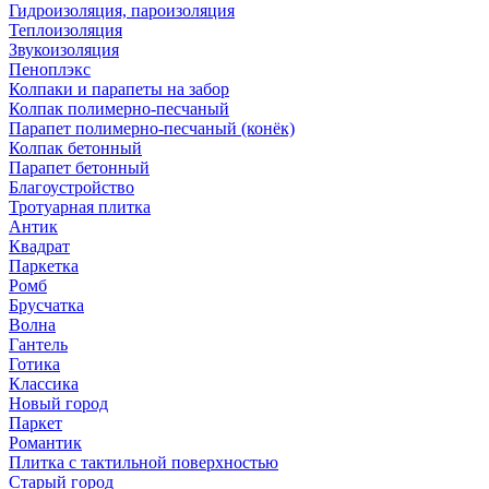
Гидроизоляция, пароизоляция
Теплоизоляция
Звукоизоляция
Пеноплэкс
Колпаки и парапеты на забор
Колпак полимерно-песчаный
Парапет полимерно-песчаный (конёк)
Колпак бетонный
Парапет бетонный
Благоустройство
Тротуарная плитка
Антик
Квадрат
Паркетка
Ромб
Брусчатка
Волна
Гантель
Готика
Классика
Новый город
Паркет
Романтик
Плитка с тактильной поверхностью
Старый город