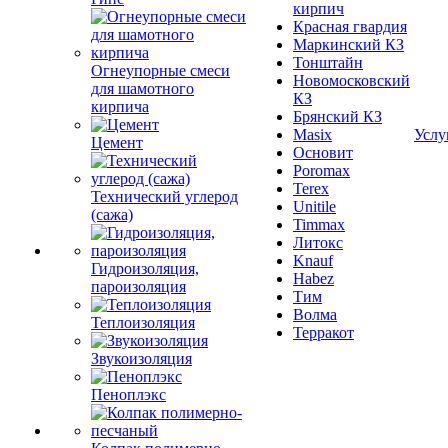
кирпич
Красная гвардия
Маркинский КЗ
Тонштайн
Огнеупорные смеси
Новомосковский
для шамотного
КЗ
кирпича
Брянский КЗ
Masix
Услу
Цемент
Основит
Poromax
Terex
Технический углерод
Unitile
(сажа)
Timmax
Литокс
Knauf
Гидроизоляция,
Habez
пароизоляция
Тим
Волма
Теплоизоляция
Терракот
Звукоизоляция
Пеноплэкс