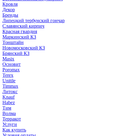
Кровля
Декор
Бренды
Липецкий тербунский гончар
Славянский кирпич
Красная гвардия
Маркинский КЗ
Тонштайн
Новомосковский КЗ
Брянский КЗ
Masix
Основит
Poromax
Terex
Unitile
Timmax
Литокс
Knauf
Habez
Тим
Волма
Терракот
Услуги
Как купить
Условия оплаты