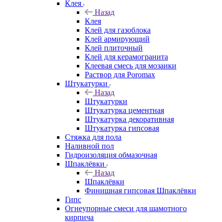
Клея
Назад
Клея
Клей для газоблока
Клей армирующий
Клей плиточный
Клей для керамогранита
Клеевая смесь для мозаики
Раствор для Poromax
Штукатурки
Назад
Штукатурки
Штукатурка цементная
Штукатурка декоративная
Штукатурка гипсовая
Стяжка для пола
Наливной пол
Гидроизоляция обмазочная
Шпаклёвки
Назад
Шпаклёвки
Финишная гипсовая Шпаклёвки
Гипс
Огнеупорные смеси для шамотного
кирпича