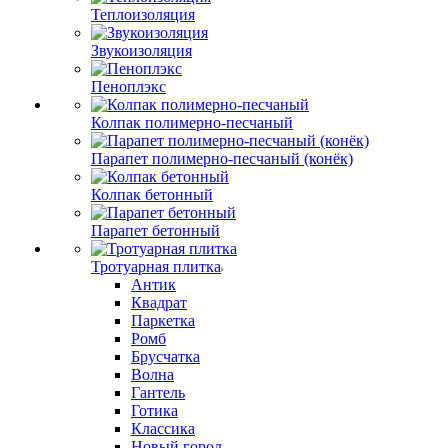
Теплоизоляция
Звукоизоляция
Пеноплэкс
Колпак полимерно-песчаный
Парапет полимерно-песчаный (конёк)
Колпак бетонный
Парапет бетонный
Тротуарная плитка
Антик
Квадрат
Паркетка
Ромб
Брусчатка
Волна
Гантель
Готика
Классика
Новый город