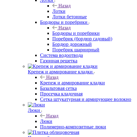
Лотки
Назад
Лотки
Лотки бетонные
Бордюры и поребрики
Назад
Бордюры и поребрики
Поребрик (бордюр садовый)
Бордюр дорожный
Поребрик шарнирный
Система водоотвода
Газонная решетка
Крепеж и армирование кладки
Назад
Крепеж и армирование кладки
Базальтовая сетка
Просечка кладочная
Сетка штукатурная и армирующее волокно
Люки
Назад
Люки
Полимерно-композитные люки