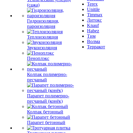
Terex
(сажа)
Unitile
Timmax
Литокс
Гидроизоляция,
Knauf
пароизоляция
Habez
Тим
Теплоизоляция
Волма
Терракот
Звукоизоляция
Пеноплэкс
Колпак полимерно-
песчаный
Парапет полимерно-
песчаный (конёк)
Колпак бетонный
Парапет бетонный