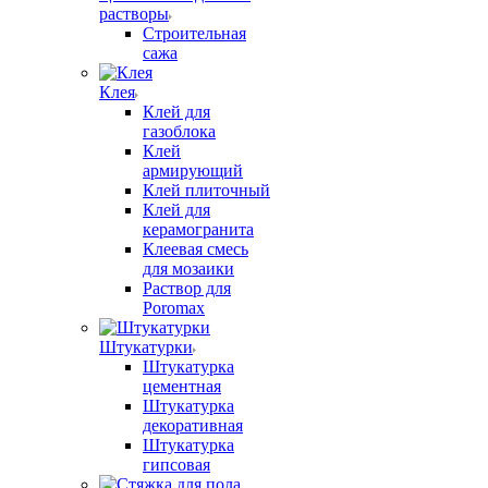
растворы
Строительная
сажа
Клея
Клей для
газоблока
Клей
армирующий
Клей плиточный
Клей для
керамогранита
Клеевая смесь
для мозаики
Раствор для
Poromax
Штукатурки
Штукатурка
цементная
Штукатурка
декоративная
Штукатурка
гипсовая