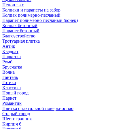
Пеноплэкс
Колпаки и парапеты на забор
Колпак полимерно-песчаный
Парапет полимерно-песчаный (конёк)
Колпак бетонный
Парапет бетонный
Благоустройство
Тротуарная плитка
Антик
Квадрат
Паркетка
Ромб
Брусчатка
Волна
Гантель
Готика
Классика
Новый город
Паркет
Романтик
Плитка с тактильной поверхностью
Старый город
Шестигранник
Кирпич 6