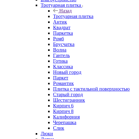
Тротуарная плитка
Назад
Тротуарная плитка
Антик
Квадрат
Паркетка
Ромб
Брусчатка
Волна
Гантель
Готика
Классика
Новый город
Паркет
Романтик
Плитка с тактильной поверхностью
Старый город
Шестигранник
Кирпич 6
Кирпич 8
Калифорния
Черепашка
Слик
Люки