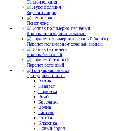
Теплоизоляция
Звукоизоляция
Пеноплэкс
Колпак полимерно-песчаный
Парапет полимерно-песчаный (конёк)
Колпак бетонный
Парапет бетонный
Тротуарная плитка
Антик
Квадрат
Паркетка
Ромб
Брусчатка
Волна
Гантель
Готика
Классика
Новый город