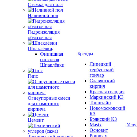
Стяжка для пола
Наливной пол
Гидроизоляция
обмазочная
Шпаклёвки
Бренды
Финишная
гипсовая
Липецкий
Шпаклёвки
тербунский
гончар
Гипс
Славянский
кирпич
Красная гвардия
Маркинский КЗ
Огнеупорные смеси
Тонштайн
для шамотного
Новомосковский
кирпича
КЗ
Брянский КЗ
Цемент
Masix
Услу
Основит
Poromax
Технический углерод