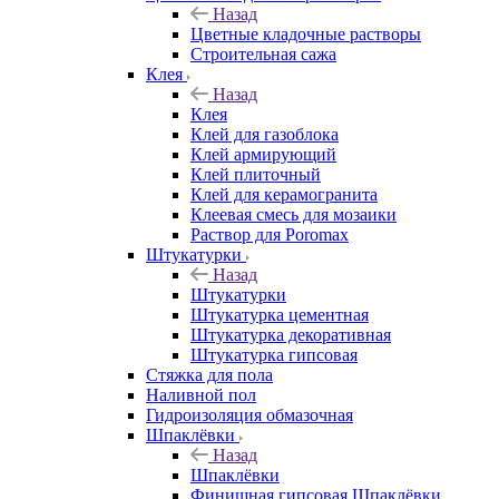
Назад
Цветные кладочные растворы
Строительная сажа
Клея
Назад
Клея
Клей для газоблока
Клей армирующий
Клей плиточный
Клей для керамогранита
Клеевая смесь для мозаики
Раствор для Poromax
Штукатурки
Назад
Штукатурки
Штукатурка цементная
Штукатурка декоративная
Штукатурка гипсовая
Стяжка для пола
Наливной пол
Гидроизоляция обмазочная
Шпаклёвки
Назад
Шпаклёвки
Финишная гипсовая Шпаклёвки