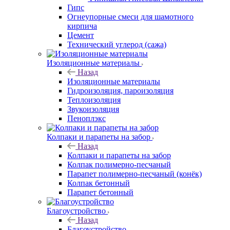
Гипс
Огнеупорные смеси для шамотного
кирпича
Цемент
Технический углерод (сажа)
Изоляционные материалы
Назад
Изоляционные материалы
Гидроизоляция, пароизоляция
Теплоизоляция
Звукоизоляция
Пеноплэкс
Колпаки и парапеты на забор
Назад
Колпаки и парапеты на забор
Колпак полимерно-песчаный
Парапет полимерно-песчаный (конёк)
Колпак бетонный
Парапет бетонный
Благоустройство
Назад
Благоустройство