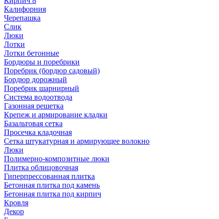
Кирпич 8
Калифорния
Черепашка
Слик
Люки
Лотки
Лотки бетонные
Бордюры и поребрики
Поребрик (бордюр садовый)
Бордюр дорожный
Поребрик шарнирный
Система водоотвода
Газонная решетка
Крепеж и армирование кладки
Базальтовая сетка
Просечка кладочная
Сетка штукатурная и армирующее волокно
Люки
Полимерно-композитные люки
Плитка облицовочная
Гиперпрессованная плитка
Бетонная плитка под камень
Бетонная плитка под кирпич
Кровля
Декор