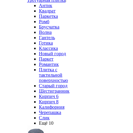
Тротуарная плитка
Антик
Квадрат
Паркетка
Ромб
Брусчатка
Волна
Гантель
Готика
Классика
Новый город
Паркет
Романтик
Плитка с
тактильной
поверхностью
Старый город
Шестигранник
Кирпич 6
Кирпич 8
Калифорния
Черепашка
Слик
Ещё 10