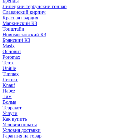
Бренды
Липецкий тербунский гончар
Славянский кирпич
Красная гвардия
Маркинский КЗ
Тонштайн
Новомосковский КЗ
Брянский КЗ
Masix
Основит
Poromax
Terex
Unitile
Timmax
Литокс
Knauf
Habez
Тим
Волма
Терракот
Услуги
Как купить
Условия оплаты
Условия доставки
Гарантия на товар