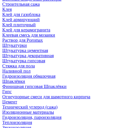
Строительная сажа
Клея
Клей для газоблока
Клей армирующий
Клей плиточный
Клей для керамогранита
Клеевая смесь для мозаики
Раствор для Poromax
Штукатурки
Штукатурка цементная
Штукатурка декоративная
Штукатурка гипсовая
Стяжка для пола
Наливной пол
Гидроизоляция обмазочная
Шпаклёвки
Финишная гипсовая Шпаклёвки
Гипс
Огнеупорные смеси для шамотного кирпича
Цемент
Технический углерод (сажа)
Изоляционные материалы
Гидроизоляция, пароизоляция
Теплоизоляция
Звукоизоляция