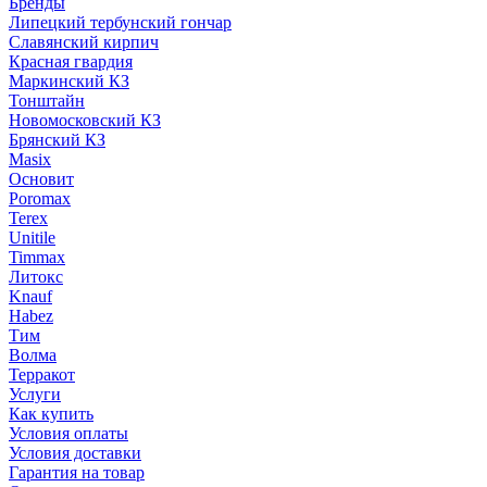
Бренды
Липецкий тербунский гончар
Славянский кирпич
Красная гвардия
Маркинский КЗ
Тонштайн
Новомосковский КЗ
Брянский КЗ
Masix
Основит
Poromax
Terex
Unitile
Timmax
Литокс
Knauf
Habez
Тим
Волма
Терракот
Услуги
Как купить
Условия оплаты
Условия доставки
Гарантия на товар