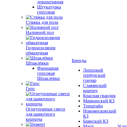
декоративная
Штукатурка
гипсовая
Стяжка для пола
Наливной пол
Гидроизоляция
обмазочная
Бренды
Шпаклёвки
Финишная
Липецкий
гипсовая
тербунский
Шпаклёвки
гончар
Славянский
Гипс
кирпич
Красная гвардия
Маркинский КЗ
Тонштайн
Огнеупорные смеси
Новомосковский
для шамотного
КЗ
кирпича
Брянский КЗ
Masix
Услу