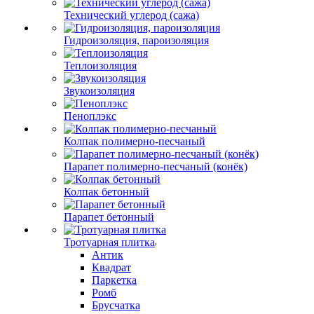
Технический углерод (сажа)
Гидроизоляция, пароизоляция
Теплоизоляция
Звукоизоляция
Пеноплэкс
Колпак полимерно-песчаный
Парапет полимерно-песчаный (конёк)
Колпак бетонный
Парапет бетонный
Тротуарная плитка
Антик
Квадрат
Паркетка
Ромб
Брусчатка