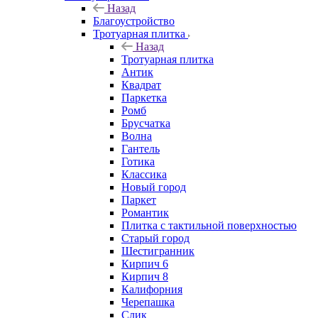
Назад
Благоустройство
Тротуарная плитка
Назад
Тротуарная плитка
Антик
Квадрат
Паркетка
Ромб
Брусчатка
Волна
Гантель
Готика
Классика
Новый город
Паркет
Романтик
Плитка с тактильной поверхностью
Старый город
Шестигранник
Кирпич 6
Кирпич 8
Калифорния
Черепашка
Слик