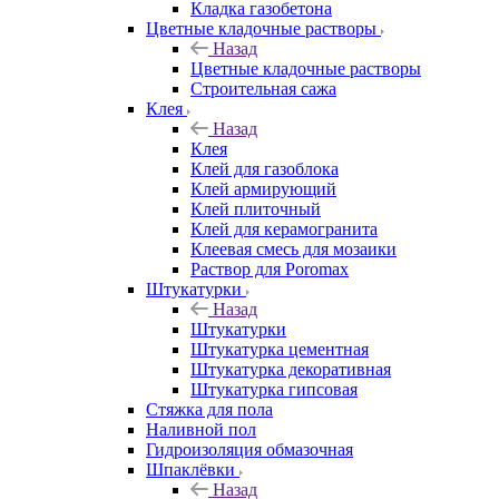
Кладка газобетона
Цветные кладочные растворы
Назад
Цветные кладочные растворы
Строительная сажа
Клея
Назад
Клея
Клей для газоблока
Клей армирующий
Клей плиточный
Клей для керамогранита
Клеевая смесь для мозаики
Раствор для Poromax
Штукатурки
Назад
Штукатурки
Штукатурка цементная
Штукатурка декоративная
Штукатурка гипсовая
Стяжка для пола
Наливной пол
Гидроизоляция обмазочная
Шпаклёвки
Назад