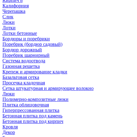
Кирпич 8
Калифорния
Черепашка
Слик
Люки
Лотки
Лотки бетонные
Бордюры и поребрики
Поребрик (бордюр садовый)
Бордюр дорожный
Поребрик шарнирный
Система водоотвода
Газонная решетка
Крепеж и армирование кладки
Базальтовая сетка
Просечка кладочная
Сетка штукатурная и армирующее волокно
Люки
Полимерно-композитные люки
Плитка облицовочная
Гиперпрессованная плитка
Бетонная плитка под камень
Бетонная плитка под кирпич
Кровля
Декор