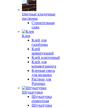
Цветные кладочные
растворы
Строительная
сажа
Клея
Клей для
газоблока
Клей
армирующий
Клей плиточный
Клей для
керамогранита
Клеевая смесь
для мозаики
Раствор для
Poromax
Штукатурки
Штукатурка
цементная
Штукатурка