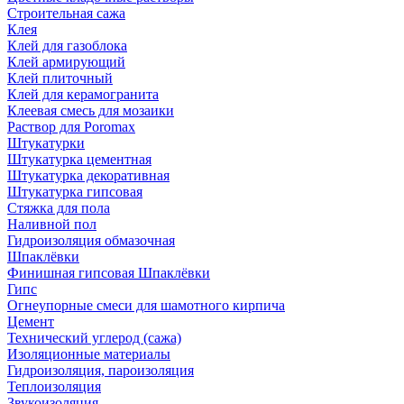
Строительная сажа
Клея
Клей для газоблока
Клей армирующий
Клей плиточный
Клей для керамогранита
Клеевая смесь для мозаики
Раствор для Poromax
Штукатурки
Штукатурка цементная
Штукатурка декоративная
Штукатурка гипсовая
Стяжка для пола
Наливной пол
Гидроизоляция обмазочная
Шпаклёвки
Финишная гипсовая Шпаклёвки
Гипс
Огнеупорные смеси для шамотного кирпича
Цемент
Технический углерод (сажа)
Изоляционные материалы
Гидроизоляция, пароизоляция
Теплоизоляция
Звукоизоляция