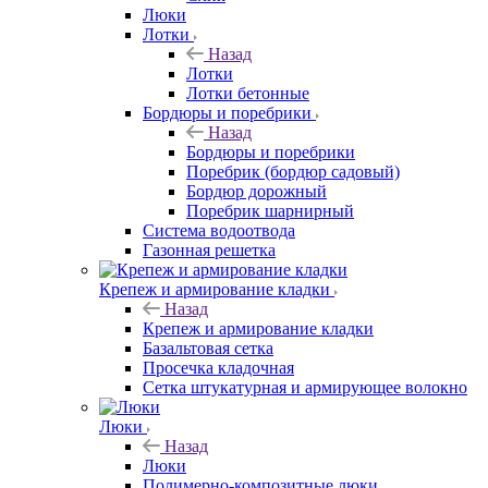
Люки
Лотки
Назад
Лотки
Лотки бетонные
Бордюры и поребрики
Назад
Бордюры и поребрики
Поребрик (бордюр садовый)
Бордюр дорожный
Поребрик шарнирный
Система водоотвода
Газонная решетка
Крепеж и армирование кладки
Назад
Крепеж и армирование кладки
Базальтовая сетка
Просечка кладочная
Сетка штукатурная и армирующее волокно
Люки
Назад
Люки
Полимерно-композитные люки