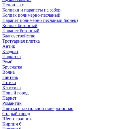
Пеноплэкс
Колпаки и парапеты на забор
Колпак полимерно-песчаный
Парапет полимерно-песчаный (конёк)
Колпак бетонный
Парапет бетонный
Благоустройство
Тротуарная плитка
Антик
Квадрат
Паркетка
Ромб
Брусчатка
Волна
Гантель
Готика
Классика
Новый город
Паркет
Романтик
Плитка с тактильной поверхностью
Старый город
Шестигранник
Кирпич 6