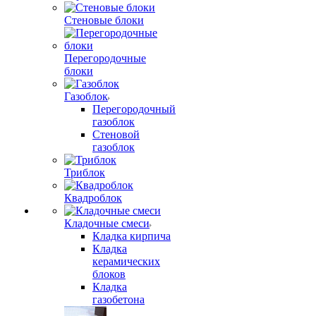
Стеновые блоки
Перегородочные
блоки
Газоблок
Перегородочный
газоблок
Стеновой
газоблок
Триблок
Квадроблок
Кладочные смеси
Кладка кирпича
Кладка
керамических
блоков
Кладка
газобетона