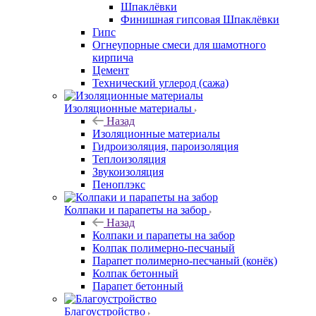
Шпаклёвки
Финишная гипсовая Шпаклёвки
Гипс
Огнеупорные смеси для шамотного
кирпича
Цемент
Технический углерод (сажа)
Изоляционные материалы
Назад
Изоляционные материалы
Гидроизоляция, пароизоляция
Теплоизоляция
Звукоизоляция
Пеноплэкс
Колпаки и парапеты на забор
Назад
Колпаки и парапеты на забор
Колпак полимерно-песчаный
Парапет полимерно-песчаный (конёк)
Колпак бетонный
Парапет бетонный
Благоустройство