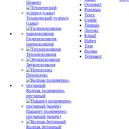
Цемент
Основит
Poromax
Terex
Технический углерод
Unitile
(сажа)
Timmax
Литокс
Knauf
Гидроизоляция,
Habez
пароизоляция
Тим
Волма
Теплоизоляция
Терракот
Звукоизоляция
Пеноплэкс
Колпак полимерно-
песчаный
Парапет полимерно-
песчаный (конёк)
Колпак бетонный