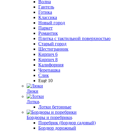
Волна
Гантель
Готика
Классика
Новый город
Паркет
Романтик
Плитка с тактильной поверхностью
Старый город
Шестигранник
Кирпич 6
Кирпич 8
Калифорния
Черепашка
Слик
Ещё 10
Люки
Лотки
Лотки бетонные
Бордюры и поребрики
Поребрик (бордюр садовый)
Бордюр дорожный