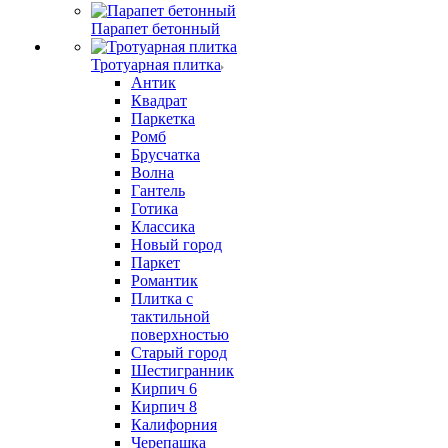
Парапет бетонный
Тротуарная плитка
Антик
Квадрат
Паркетка
Ромб
Брусчатка
Волна
Гантель
Готика
Классика
Новый город
Паркет
Романтик
Плитка с
тактильной
поверхностью
Старый город
Шестигранник
Кирпич 6
Кирпич 8
Калифорния
Черепашка