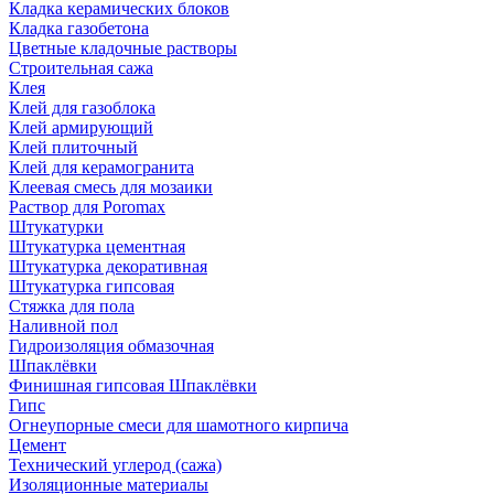
Кладка керамических блоков
Кладка газобетона
Цветные кладочные растворы
Строительная сажа
Клея
Клей для газоблока
Клей армирующий
Клей плиточный
Клей для керамогранита
Клеевая смесь для мозаики
Раствор для Poromax
Штукатурки
Штукатурка цементная
Штукатурка декоративная
Штукатурка гипсовая
Стяжка для пола
Наливной пол
Гидроизоляция обмазочная
Шпаклёвки
Финишная гипсовая Шпаклёвки
Гипс
Огнеупорные смеси для шамотного кирпича
Цемент
Технический углерод (сажа)
Изоляционные материалы