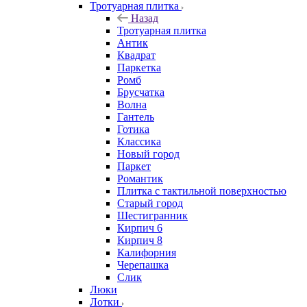
Тротуарная плитка
Назад
Тротуарная плитка
Антик
Квадрат
Паркетка
Ромб
Брусчатка
Волна
Гантель
Готика
Классика
Новый город
Паркет
Романтик
Плитка с тактильной поверхностью
Старый город
Шестигранник
Кирпич 6
Кирпич 8
Калифорния
Черепашка
Слик
Люки
Лотки