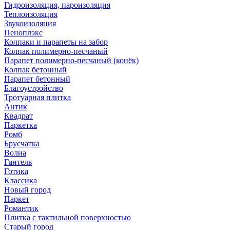
Гидроизоляция, пароизоляция
Теплоизоляция
Звукоизоляция
Пеноплэкс
Колпаки и парапеты на забор
Колпак полимерно-песчаный
Парапет полимерно-песчаный (конёк)
Колпак бетонный
Парапет бетонный
Благоустройство
Тротуарная плитка
Антик
Квадрат
Паркетка
Ромб
Брусчатка
Волна
Гантель
Готика
Классика
Новый город
Паркет
Романтик
Плитка с тактильной поверхностью
Старый город