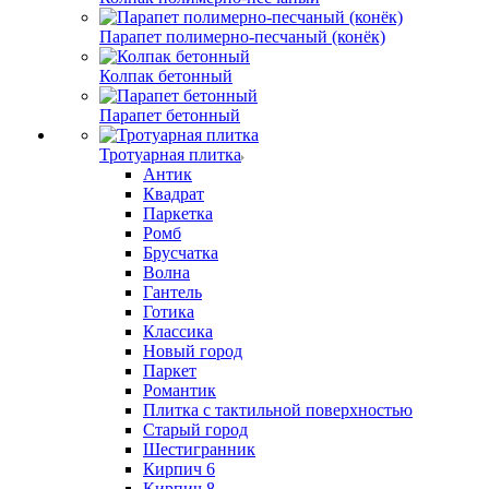
Парапет полимерно-песчаный (конёк)
Колпак бетонный
Парапет бетонный
Тротуарная плитка
Антик
Квадрат
Паркетка
Ромб
Брусчатка
Волна
Гантель
Готика
Классика
Новый город
Паркет
Романтик
Плитка с тактильной поверхностью
Старый город
Шестигранник
Кирпич 6
Кирпич 8