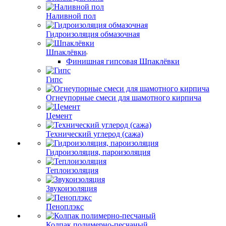
Наливной пол
Гидроизоляция обмазочная
Шпаклёвки
Финишная гипсовая Шпаклёвки
Гипс
Огнеупорные смеси для шамотного кирпича
Цемент
Технический углерод (сажа)
Гидроизоляция, пароизоляция
Теплоизоляция
Звукоизоляция
Пеноплэкс
Колпак полимерно-песчаный