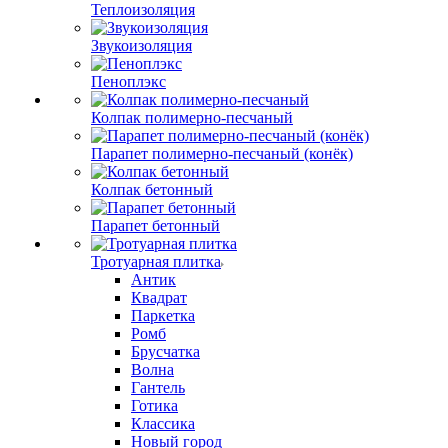
Теплоизоляция
Звукоизоляция
Пеноплэкс
Колпак полимерно-песчаный
Парапет полимерно-песчаный (конёк)
Колпак бетонный
Парапет бетонный
Тротуарная плитка
Антик
Квадрат
Паркетка
Ромб
Брусчатка
Волна
Гантель
Готика
Классика
Новый город