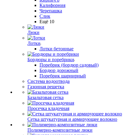
Калифорния
Черепашка
Слик
Ещё 10
Люки
Лотки
Лотки бетонные
Бордюры и поребрики
Поребрик (бордюр садовый)
Бордюр дорожный
Поребрик шарнирный
Система водоотвода
Газонная решетка
Базальтовая сетка
Просечка кладочная
Сетка штукатурная и армирующее волокно
Полимерно-композитные люки