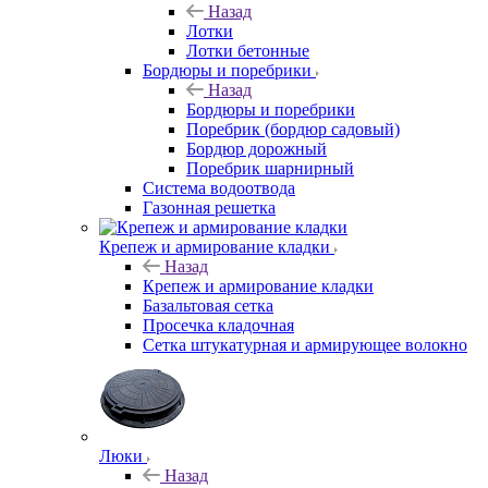
Назад
Лотки
Лотки бетонные
Бордюры и поребрики
Назад
Бордюры и поребрики
Поребрик (бордюр садовый)
Бордюр дорожный
Поребрик шарнирный
Система водоотвода
Газонная решетка
Крепеж и армирование кладки
Назад
Крепеж и армирование кладки
Базальтовая сетка
Просечка кладочная
Сетка штукатурная и армирующее волокно
Люки
Назад