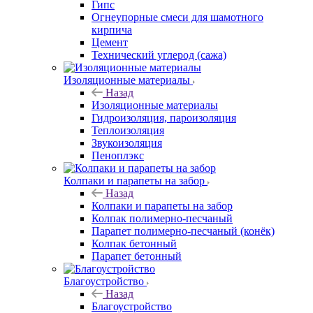
Гипс
Огнеупорные смеси для шамотного
кирпича
Цемент
Технический углерод (сажа)
Изоляционные материалы
Назад
Изоляционные материалы
Гидроизоляция, пароизоляция
Теплоизоляция
Звукоизоляция
Пеноплэкс
Колпаки и парапеты на забор
Назад
Колпаки и парапеты на забор
Колпак полимерно-песчаный
Парапет полимерно-песчаный (конёк)
Колпак бетонный
Парапет бетонный
Благоустройство
Назад
Благоустройство