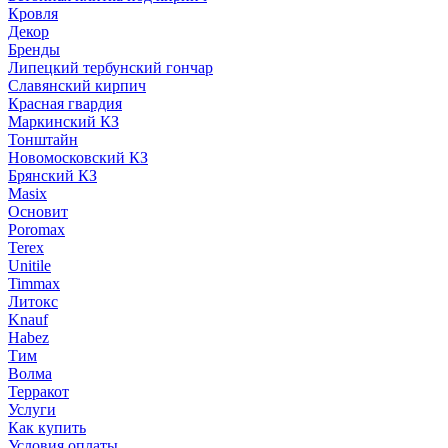
Кровля
Декор
Бренды
Липецкий тербунский гончар
Славянский кирпич
Красная гвардия
Маркинский КЗ
Тонштайн
Новомосковский КЗ
Брянский КЗ
Masix
Основит
Poromax
Terex
Unitile
Timmax
Литокс
Knauf
Habez
Тим
Волма
Терракот
Услуги
Как купить
Условия оплаты