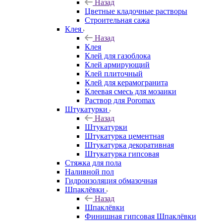
Назад
Цветные кладочные растворы
Строительная сажа
Клея
Назад
Клея
Клей для газоблока
Клей армирующий
Клей плиточный
Клей для керамогранита
Клеевая смесь для мозаики
Раствор для Poromax
Штукатурки
Назад
Штукатурки
Штукатурка цементная
Штукатурка декоративная
Штукатурка гипсовая
Стяжка для пола
Наливной пол
Гидроизоляция обмазочная
Шпаклёвки
Назад
Шпаклёвки
Финишная гипсовая Шпаклёвки