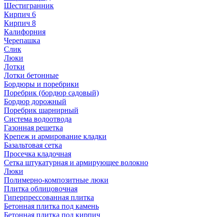
Шестигранник
Кирпич 6
Кирпич 8
Калифорния
Черепашка
Слик
Люки
Лотки
Лотки бетонные
Бордюры и поребрики
Поребрик (бордюр садовый)
Бордюр дорожный
Поребрик шарнирный
Система водоотвода
Газонная решетка
Крепеж и армирование кладки
Базальтовая сетка
Просечка кладочная
Сетка штукатурная и армирующее волокно
Люки
Полимерно-композитные люки
Плитка облицовочная
Гиперпрессованная плитка
Бетонная плитка под камень
Бетонная плитка под кирпич