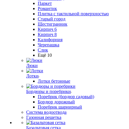
Паркет
Романтик
Плитка с тактильной поверхностью
Старый город
Шестигранник
Кирпич 6
Кирпич 8
Калифорния
Черепашка
Слик
Ещё 10
Люки
Лотки
Лотки бетонные
Бордюры и поребрики
Поребрик (бордюр садовый)
Бордюр дорожный
Поребрик шарнирный
Система водоотвода
Газонная решетка
Базальтовая сетка