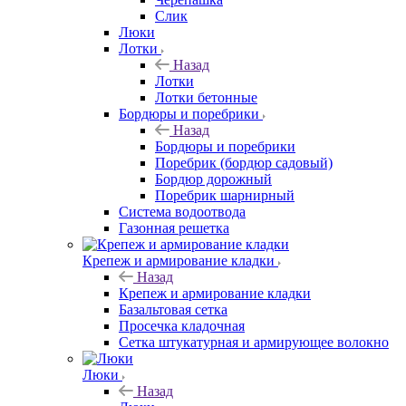
Слик
Люки
Лотки
Назад
Лотки
Лотки бетонные
Бордюры и поребрики
Назад
Бордюры и поребрики
Поребрик (бордюр садовый)
Бордюр дорожный
Поребрик шарнирный
Система водоотвода
Газонная решетка
Крепеж и армирование кладки
Назад
Крепеж и армирование кладки
Базальтовая сетка
Просечка кладочная
Сетка штукатурная и армирующее волокно
Люки
Назад