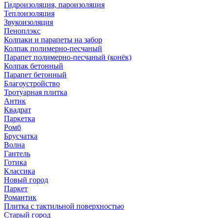
Гидроизоляция, пароизоляция
Теплоизоляция
Звукоизоляция
Пеноплэкс
Колпаки и парапеты на забор
Колпак полимерно-песчаный
Парапет полимерно-песчаный (конёк)
Колпак бетонный
Парапет бетонный
Благоустройство
Тротуарная плитка
Антик
Квадрат
Паркетка
Ромб
Брусчатка
Волна
Гантель
Готика
Классика
Новый город
Паркет
Романтик
Плитка с тактильной поверхностью
Старый город