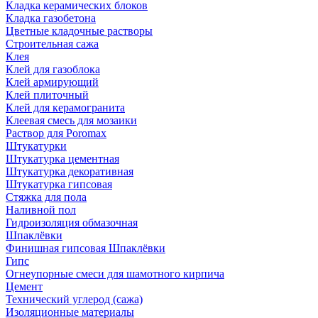
Кладка керамических блоков
Кладка газобетона
Цветные кладочные растворы
Строительная сажа
Клея
Клей для газоблока
Клей армирующий
Клей плиточный
Клей для керамогранита
Клеевая смесь для мозаики
Раствор для Poromax
Штукатурки
Штукатурка цементная
Штукатурка декоративная
Штукатурка гипсовая
Стяжка для пола
Наливной пол
Гидроизоляция обмазочная
Шпаклёвки
Финишная гипсовая Шпаклёвки
Гипс
Огнеупорные смеси для шамотного кирпича
Цемент
Технический углерод (сажа)
Изоляционные материалы