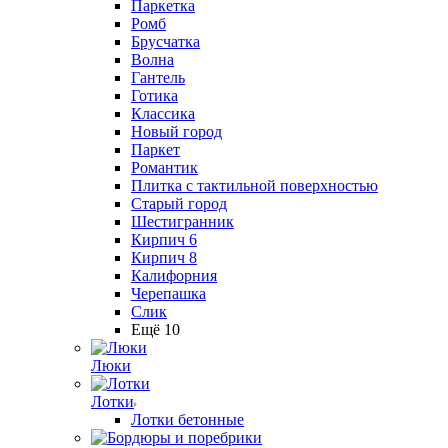
Паркетка
Ромб
Брусчатка
Волна
Гантель
Готика
Классика
Новый город
Паркет
Романтик
Плитка с тактильной поверхностью
Старый город
Шестигранник
Кирпич 6
Кирпич 8
Калифорния
Черепашка
Слик
Ещё 10
Люки
Лотки
Лотки бетонные