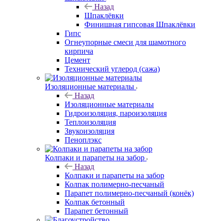
Назад
Шпаклёвки
Финишная гипсовая Шпаклёвки
Гипс
Огнеупорные смеси для шамотного
кирпича
Цемент
Технический углерод (сажа)
Изоляционные материалы
Назад
Изоляционные материалы
Гидроизоляция, пароизоляция
Теплоизоляция
Звукоизоляция
Пеноплэкс
Колпаки и парапеты на забор
Назад
Колпаки и парапеты на забор
Колпак полимерно-песчаный
Парапет полимерно-песчаный (конёк)
Колпак бетонный
Парапет бетонный