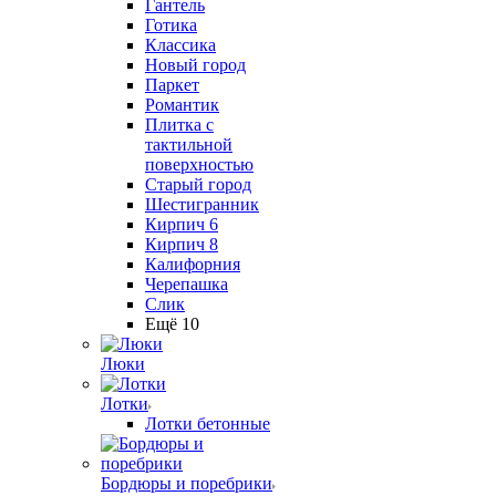
Гантель
Готика
Классика
Новый город
Паркет
Романтик
Плитка с
тактильной
поверхностью
Старый город
Шестигранник
Кирпич 6
Кирпич 8
Калифорния
Черепашка
Слик
Ещё 10
Люки
Лотки
Лотки бетонные
Бордюры и поребрики