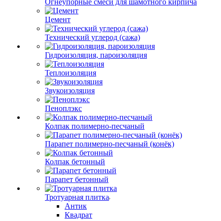
Огнеупорные смеси для шамотного кирпича
Цемент
Технический углерод (сажа)
Гидроизоляция, пароизоляция
Теплоизоляция
Звукоизоляция
Пеноплэкс
Колпак полимерно-песчаный
Парапет полимерно-песчаный (конёк)
Колпак бетонный
Парапет бетонный
Тротуарная плитка
Антик
Квадрат