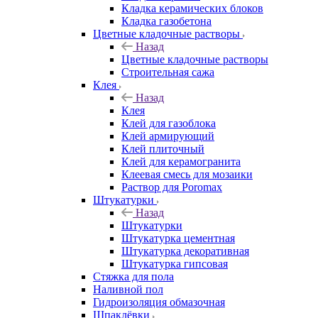
Кладка керамических блоков
Кладка газобетона
Цветные кладочные растворы
Назад
Цветные кладочные растворы
Строительная сажа
Клея
Назад
Клея
Клей для газоблока
Клей армирующий
Клей плиточный
Клей для керамогранита
Клеевая смесь для мозаики
Раствор для Poromax
Штукатурки
Назад
Штукатурки
Штукатурка цементная
Штукатурка декоративная
Штукатурка гипсовая
Стяжка для пола
Наливной пол
Гидроизоляция обмазочная
Шпаклёвки