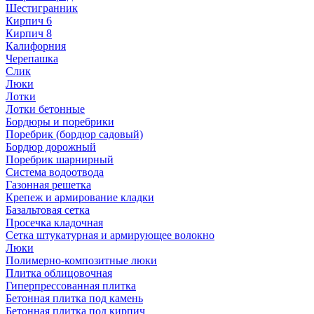
Шестигранник
Кирпич 6
Кирпич 8
Калифорния
Черепашка
Слик
Люки
Лотки
Лотки бетонные
Бордюры и поребрики
Поребрик (бордюр садовый)
Бордюр дорожный
Поребрик шарнирный
Система водоотвода
Газонная решетка
Крепеж и армирование кладки
Базальтовая сетка
Просечка кладочная
Сетка штукатурная и армирующее волокно
Люки
Полимерно-композитные люки
Плитка облицовочная
Гиперпрессованная плитка
Бетонная плитка под камень
Бетонная плитка под кирпич