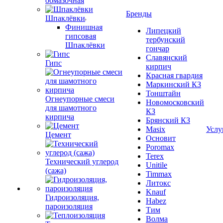
обмазочная
Бренды
Шпаклёвки
Финишная
Липецкий
гипсовая
тербунский
Шпаклёвки
гончар
Славянский
Гипс
кирпич
Красная гвардия
Маркинский КЗ
Тонштайн
Огнеупорные смеси
Новомосковский
для шамотного
КЗ
кирпича
Брянский КЗ
Masix
Услу
Цемент
Основит
Poromax
Terex
Технический углерод
Unitile
(сажа)
Timmax
Литокс
Knauf
Гидроизоляция,
Habez
пароизоляция
Тим
Волма