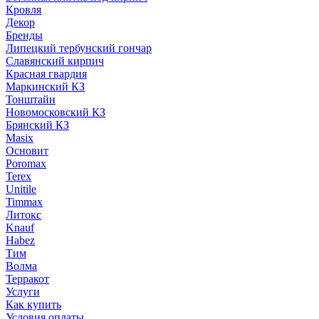
Кровля
Декор
Бренды
Липецкий тербунский гончар
Славянский кирпич
Красная гвардия
Маркинский КЗ
Тонштайн
Новомосковский КЗ
Брянский КЗ
Masix
Основит
Poromax
Terex
Unitile
Timmax
Литокс
Knauf
Habez
Тим
Волма
Терракот
Услуги
Как купить
Условия оплаты