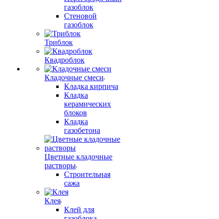
газоблок
Стеновой
газоблок
Триблок
Квадроблок
Кладочные смеси
Кладка кирпича
Кладка
керамических
блоков
Кладка
газобетона
Цветные кладочные
растворы
Строительная
сажа
Клея
Клей для
газоблока