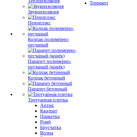
Теплоизоляция
Терракот
Звукоизоляция
Пеноплэкс
Колпак полимерно-
песчаный
Парапет полимерно-
песчаный (конёк)
Колпак бетонный
Парапет бетонный
Тротуарная плитка
Антик
Квадрат
Паркетка
Ромб
Брусчатка
Волна