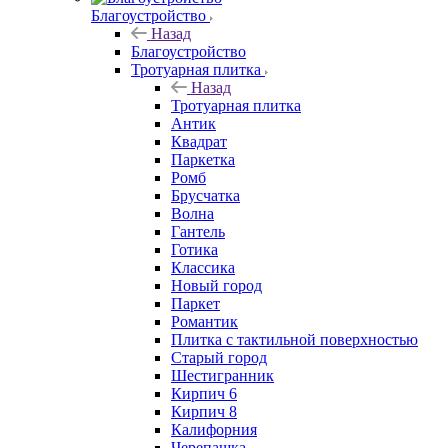
Благоустройство
Назад
Благоустройство
Тротуарная плитка
Назад
Тротуарная плитка
Антик
Квадрат
Паркетка
Ромб
Брусчатка
Волна
Гантель
Готика
Классика
Новый город
Паркет
Романтик
Плитка с тактильной поверхностью
Старый город
Шестигранник
Кирпич 6
Кирпич 8
Калифорния
Черепашка