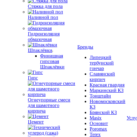
Стяжка для пола
Наливной пол
Гидроизоляция
обмазочная
Бренды
Шпаклёвки
Финишная
Липецкий
гипсовая
тербунский
Шпаклёвки
гончар
Славянский
Гипс
кирпич
Красная гвардия
Маркинский КЗ
Тонштайн
Огнеупорные смеси
Новомосковский
для шамотного
КЗ
кирпича
Брянский КЗ
Masix
Услу
Цемент
Основит
Poromax
Terex