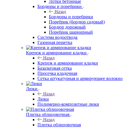
Лотки бетонные
Бордюры и поребрики
Назад
Бордюры и поребрики
Поребрик (бордюр садовый)
Бордюр дорожный
Поребрик шарнирный
Система водоотвода
Газонная решетка
Крепеж и армирование кладки
Назад
Крепеж и армирование кладки
Базальтовая сетка
Просечка кладочная
Сетка штукатурная и армирующее волокно
Люки
Назад
Люки
Полимерно-композитные люки
Плитка облицовочная
Назад
Плитка облицовочная