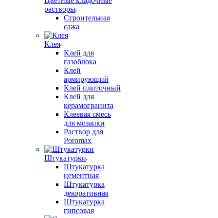
Цветные кладочные
растворы
Строительная
сажа
Клея
Клей для
газоблока
Клей
армирующий
Клей плиточный
Клей для
керамогранита
Клеевая смесь
для мозаики
Раствор для
Poromax
Штукатурки
Штукатурка
цементная
Штукатурка
декоративная
Штукатурка
гипсовая