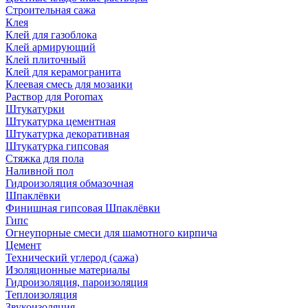
Строительная сажа
Клея
Клей для газоблока
Клей армирующий
Клей плиточный
Клей для керамогранита
Клеевая смесь для мозаики
Раствор для Poromax
Штукатурки
Штукатурка цементная
Штукатурка декоративная
Штукатурка гипсовая
Стяжка для пола
Наливной пол
Гидроизоляция обмазочная
Шпаклёвки
Финишная гипсовая Шпаклёвки
Гипс
Огнеупорные смеси для шамотного кирпича
Цемент
Технический углерод (сажа)
Изоляционные материалы
Гидроизоляция, пароизоляция
Теплоизоляция
Звукоизоляция