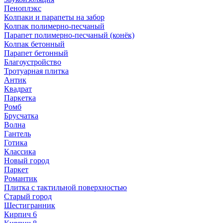
Пеноплэкс
Колпаки и парапеты на забор
Колпак полимерно-песчаный
Парапет полимерно-песчаный (конёк)
Колпак бетонный
Парапет бетонный
Благоустройство
Тротуарная плитка
Антик
Квадрат
Паркетка
Ромб
Брусчатка
Волна
Гантель
Готика
Классика
Новый город
Паркет
Романтик
Плитка с тактильной поверхностью
Старый город
Шестигранник
Кирпич 6