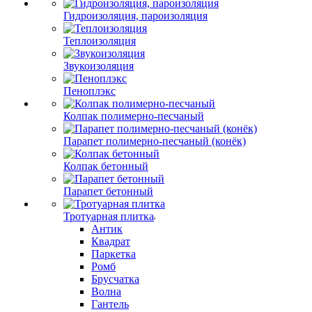
Гидроизоляция, пароизоляция
Теплоизоляция
Звукоизоляция
Пеноплэкс
Колпак полимерно-песчаный
Парапет полимерно-песчаный (конёк)
Колпак бетонный
Парапет бетонный
Тротуарная плитка
Антик
Квадрат
Паркетка
Ромб
Брусчатка
Волна
Гантель