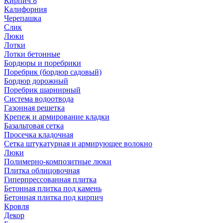
Кирпич 8
Калифорния
Черепашка
Слик
Люки
Лотки
Лотки бетонные
Бордюры и поребрики
Поребрик (бордюр садовый)
Бордюр дорожный
Поребрик шарнирный
Система водоотвода
Газонная решетка
Крепеж и армирование кладки
Базальтовая сетка
Просечка кладочная
Сетка штукатурная и армирующее волокно
Люки
Полимерно-композитные люки
Плитка облицовочная
Гиперпрессованная плитка
Бетонная плитка под камень
Бетонная плитка под кирпич
Кровля
Декор