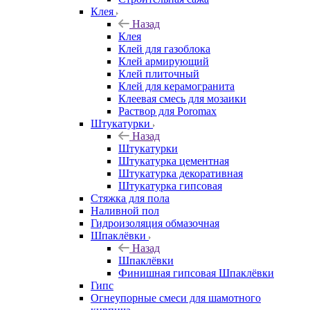
Клея
Назад
Клея
Клей для газоблока
Клей армирующий
Клей плиточный
Клей для керамогранита
Клеевая смесь для мозаики
Раствор для Poromax
Штукатурки
Назад
Штукатурки
Штукатурка цементная
Штукатурка декоративная
Штукатурка гипсовая
Стяжка для пола
Наливной пол
Гидроизоляция обмазочная
Шпаклёвки
Назад
Шпаклёвки
Финишная гипсовая Шпаклёвки
Гипс
Огнеупорные смеси для шамотного