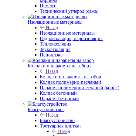
кирпича
Цемент
Технический углерод (сажа)
Изоляционные материалы
Назад
Изоляционные материалы
Гидроизоляция, пароизоляция
Теплоизоляция
Звукоизоляция
Пеноплэкс
Колпаки и парапеты на забор
Назад
Колпаки и парапеты на забор
Колпак полимерно-песчаный
Парапет полимерно-песчаный (конёк)
Колпак бетонный
Парапет бетонный
Благоустройство
Назад
Благоустройство
Тротуарная плитка
Назад