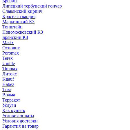
Бренды
Липецкий тербунский гончар
Славянский кирпич
Красная гвардия
Маркинский КЗ
Тонштайн
Новомосковский КЗ
Брянский КЗ
Masix
Основит
Poromax
Terex
Unitile
Timmax
Литокс
Knauf
Habez
Тим
Волма
Терракот
Услуги
Как купить
Условия оплаты
Условия доставки
Гарантия на товар