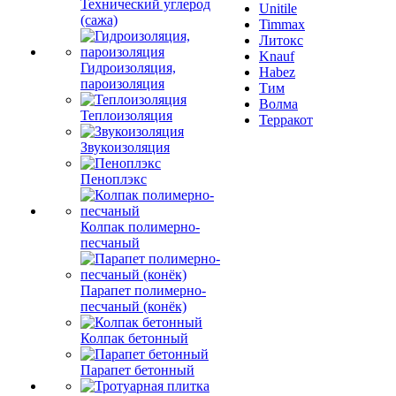
Технический углерод
Unitile
(сажа)
Timmax
Литокс
Knauf
Гидроизоляция,
Habez
пароизоляция
Тим
Волма
Теплоизоляция
Терракот
Звукоизоляция
Пеноплэкс
Колпак полимерно-
песчаный
Парапет полимерно-
песчаный (конёк)
Колпак бетонный
Парапет бетонный