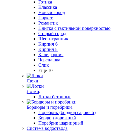
Готика
Классика
Новый город
Паркет
Романтик
Плитка с тактильной поверхностью
Старый город
Шестигранник
Кирпич 6
Кирпич 8
Калифорния
Черепашка
Слик
Ещё 10
Люки
Лотки
Лотки бетонные
Бордюры и поребрики
Поребрик (бордюр садовый)
Бордюр дорожный
Поребрик шарнирный
Система водоотвода