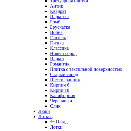
Тротуарная плитка
Антик
Квадрат
Паркетка
Ромб
Брусчатка
Волна
Гантель
Готика
Классика
Новый город
Паркет
Романтик
Плитка с тактильной поверхностью
Старый город
Шестигранник
Кирпич 6
Кирпич 8
Калифорния
Черепашка
Слик
Люки
Лотки
Назад
Лотки