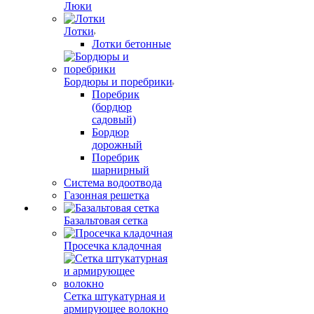
Люки
Лотки
Лотки бетонные
Бордюры и поребрики
Поребрик
(бордюр
садовый)
Бордюр
дорожный
Поребрик
шарнирный
Система водоотвода
Газонная решетка
Базальтовая сетка
Просечка кладочная
Сетка штукатурная и
армирующее волокно