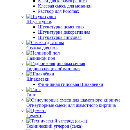
Клей для керамогранита
Клеевая смесь для мозаики
Раствор для Poromax
Штукатурки
Штукатурка цементная
Штукатурка декоративная
Штукатурка гипсовая
Стяжка для пола
Наливной пол
Гидроизоляция обмазочная
Шпаклёвки
Финишная гипсовая Шпаклёвки
Гипс
Огнеупорные смеси для шамотного кирпича
Цемент
Технический углерод (сажа)