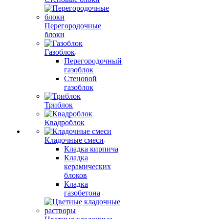
Перегородочные
блоки
Газоблок
Перегородочный
газоблок
Стеновой
газоблок
Триблок
Квадроблок
Кладочные смеси
Кладка кирпича
Кладка
керамических
блоков
Кладка
газобетона