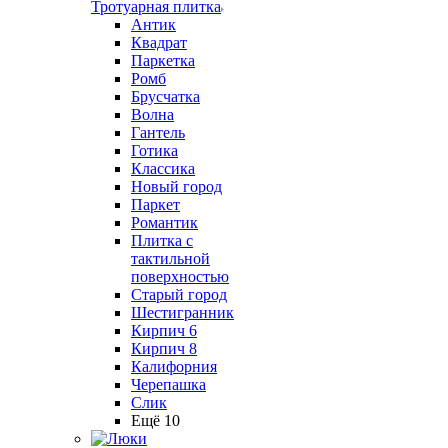
Тротуарная плитка
Антик
Квадрат
Паркетка
Ромб
Брусчатка
Волна
Гантель
Готика
Классика
Новый город
Паркет
Романтик
Плитка с
тактильной
поверхностью
Старый город
Шестигранник
Кирпич 6
Кирпич 8
Калифорния
Черепашка
Слик
Ещё 10