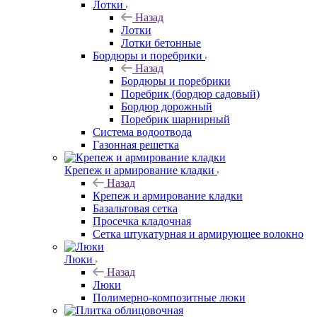
Лотки
Назад
Лотки
Лотки бетонные
Бордюры и поребрики
Назад
Бордюры и поребрики
Поребрик (бордюр садовый)
Бордюр дорожный
Поребрик шарнирный
Система водоотвода
Газонная решетка
Крепеж и армирование кладки
Назад
Крепеж и армирование кладки
Базальтовая сетка
Просечка кладочная
Сетка штукатурная и армирующее волокно
Люки
Назад
Люки
Полимерно-композитные люки