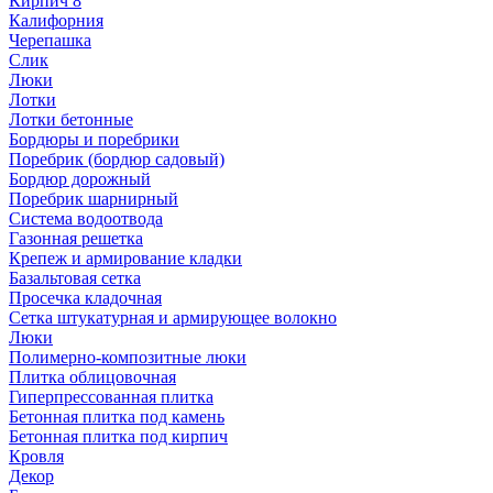
Кирпич 8
Калифорния
Черепашка
Слик
Люки
Лотки
Лотки бетонные
Бордюры и поребрики
Поребрик (бордюр садовый)
Бордюр дорожный
Поребрик шарнирный
Система водоотвода
Газонная решетка
Крепеж и армирование кладки
Базальтовая сетка
Просечка кладочная
Сетка штукатурная и армирующее волокно
Люки
Полимерно-композитные люки
Плитка облицовочная
Гиперпрессованная плитка
Бетонная плитка под камень
Бетонная плитка под кирпич
Кровля
Декор