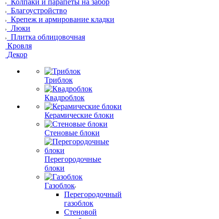
Колпаки и парапеты на забор
Благоустройство
Крепеж и армирование кладки
Люки
Плитка облицовочная
Кровля
Декор
Триблок
Квадроблок
Керамические блоки
Стеновые блоки
Перегородочные
блоки
Газоблок
Перегородочный
газоблок
Стеновой