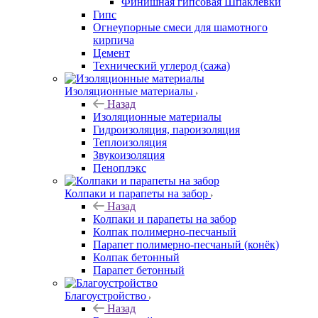
Финишная гипсовая Шпаклёвки
Гипс
Огнеупорные смеси для шамотного
кирпича
Цемент
Технический углерод (сажа)
Изоляционные материалы
Назад
Изоляционные материалы
Гидроизоляция, пароизоляция
Теплоизоляция
Звукоизоляция
Пеноплэкс
Колпаки и парапеты на забор
Назад
Колпаки и парапеты на забор
Колпак полимерно-песчаный
Парапет полимерно-песчаный (конёк)
Колпак бетонный
Парапет бетонный
Благоустройство
Назад