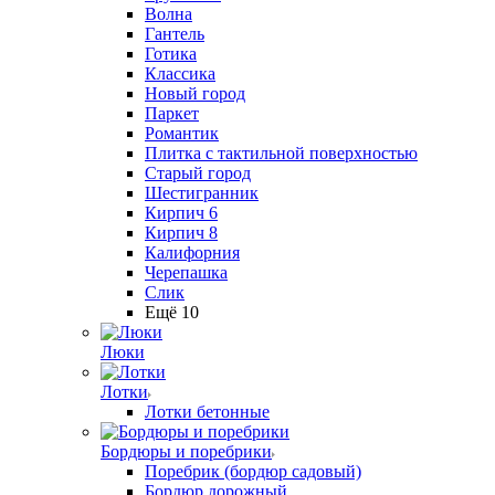
Волна
Гантель
Готика
Классика
Новый город
Паркет
Романтик
Плитка с тактильной поверхностью
Старый город
Шестигранник
Кирпич 6
Кирпич 8
Калифорния
Черепашка
Слик
Ещё 10
Люки
Лотки
Лотки бетонные
Бордюры и поребрики
Поребрик (бордюр садовый)
Бордюр дорожный