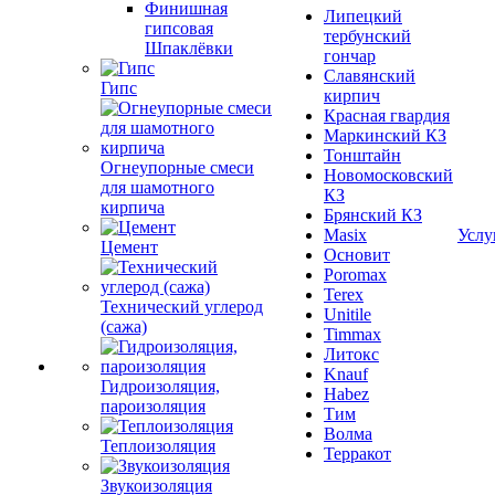
Финишная
Липецкий
гипсовая
тербунский
Шпаклёвки
гончар
Славянский
Гипс
кирпич
Красная гвардия
Маркинский КЗ
Тонштайн
Огнеупорные смеси
Новомосковский
для шамотного
КЗ
кирпича
Брянский КЗ
Masix
Услу
Цемент
Основит
Poromax
Terex
Технический углерод
Unitile
(сажа)
Timmax
Литокс
Knauf
Гидроизоляция,
Habez
пароизоляция
Тим
Волма
Теплоизоляция
Терракот
Звукоизоляция