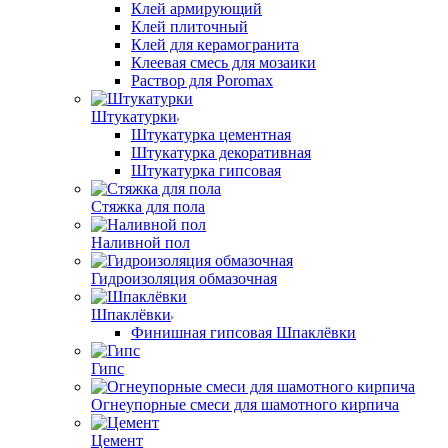
Клей армирующий
Клей плиточный
Клей для керамогранита
Клеевая смесь для мозаики
Раствор для Poromax
Штукатурки
Штукатурка цементная
Штукатурка декоративная
Штукатурка гипсовая
Стяжка для пола
Наливной пол
Гидроизоляция обмазочная
Шпаклёвки
Финишная гипсовая Шпаклёвки
Гипс
Огнеупорные смеси для шамотного кирпича
Цемент