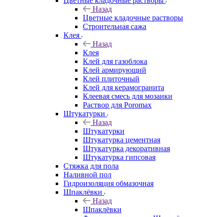
Цветные кладочные растворы
Назад
Цветные кладочные растворы
Строительная сажа
Клея
Назад
Клея
Клей для газоблока
Клей армирующий
Клей плиточный
Клей для керамогранита
Клеевая смесь для мозаики
Раствор для Poromax
Штукатурки
Назад
Штукатурки
Штукатурка цементная
Штукатурка декоративная
Штукатурка гипсовая
Стяжка для пола
Наливной пол
Гидроизоляция обмазочная
Шпаклёвки
Назад
Шпаклёвки