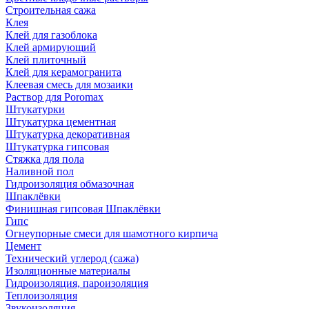
Строительная сажа
Клея
Клей для газоблока
Клей армирующий
Клей плиточный
Клей для керамогранита
Клеевая смесь для мозаики
Раствор для Poromax
Штукатурки
Штукатурка цементная
Штукатурка декоративная
Штукатурка гипсовая
Стяжка для пола
Наливной пол
Гидроизоляция обмазочная
Шпаклёвки
Финишная гипсовая Шпаклёвки
Гипс
Огнеупорные смеси для шамотного кирпича
Цемент
Технический углерод (сажа)
Изоляционные материалы
Гидроизоляция, пароизоляция
Теплоизоляция
Звукоизоляция