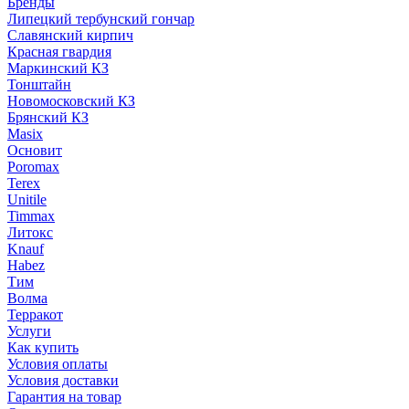
Бренды
Липецкий тербунский гончар
Славянский кирпич
Красная гвардия
Маркинский КЗ
Тонштайн
Новомосковский КЗ
Брянский КЗ
Masix
Основит
Poromax
Terex
Unitile
Timmax
Литокс
Knauf
Habez
Тим
Волма
Терракот
Услуги
Как купить
Условия оплаты
Условия доставки
Гарантия на товар