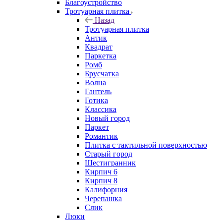
Благоустройство
Тротуарная плитка
Назад
Тротуарная плитка
Антик
Квадрат
Паркетка
Ромб
Брусчатка
Волна
Гантель
Готика
Классика
Новый город
Паркет
Романтик
Плитка с тактильной поверхностью
Старый город
Шестигранник
Кирпич 6
Кирпич 8
Калифорния
Черепашка
Слик
Люки