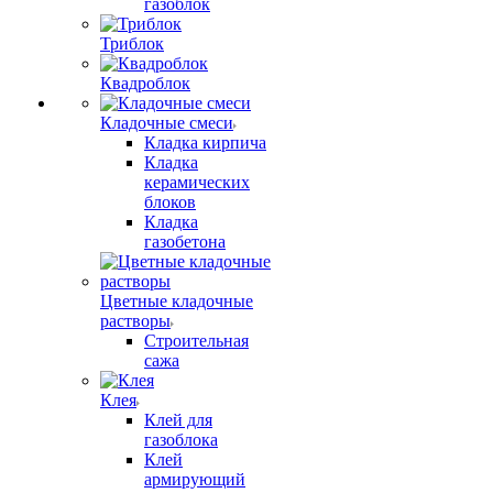
газоблок
Триблок
Квадроблок
Кладочные смеси
Кладка кирпича
Кладка
керамических
блоков
Кладка
газобетона
Цветные кладочные
растворы
Строительная
сажа
Клея
Клей для
газоблока
Клей
армирующий