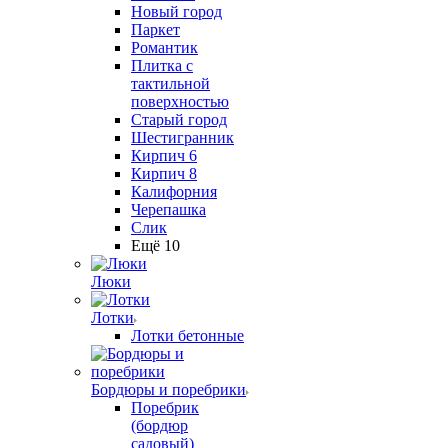
Новый город
Паркет
Романтик
Плитка с
тактильной
поверхностью
Старый город
Шестигранник
Кирпич 6
Кирпич 8
Калифорния
Черепашка
Слик
Ещё 10
Люки
Лотки
Лотки бетонные
Бордюры и поребрики
Поребрик
(бордюр
садовый)