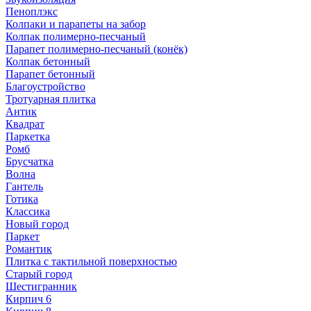
Пеноплэкс
Колпаки и парапеты на забор
Колпак полимерно-песчаный
Парапет полимерно-песчаный (конёк)
Колпак бетонный
Парапет бетонный
Благоустройство
Тротуарная плитка
Антик
Квадрат
Паркетка
Ромб
Брусчатка
Волна
Гантель
Готика
Классика
Новый город
Паркет
Романтик
Плитка с тактильной поверхностью
Старый город
Шестигранник
Кирпич 6