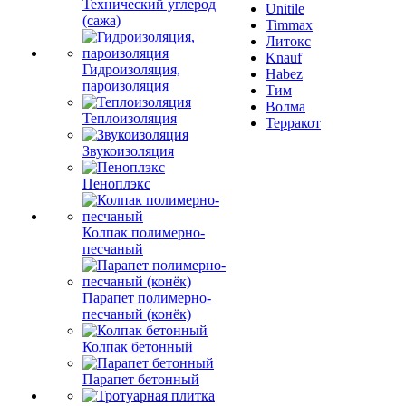
Технический углерод
Unitile
(сажа)
Timmax
Литокс
Knauf
Гидроизоляция,
Habez
пароизоляция
Тим
Волма
Теплоизоляция
Терракот
Звукоизоляция
Пеноплэкс
Колпак полимерно-
песчаный
Парапет полимерно-
песчаный (конёк)
Колпак бетонный
Парапет бетонный