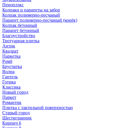
Пеноплэкс
Колпаки и парапеты на забор
Колпак полимерно-песчаный
Парапет полимерно-песчаный (конёк)
Колпак бетонный
Парапет бетонный
Благоустройство
Тротуарная плитка
Антик
Квадрат
Паркетка
Ромб
Брусчатка
Волна
Гантель
Готика
Классика
Новый город
Паркет
Романтик
Плитка с тактильной поверхностью
Старый город
Шестигранник
Кирпич 6