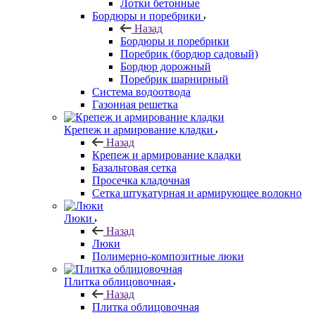
Лотки бетонные
Бордюры и поребрики
Назад
Бордюры и поребрики
Поребрик (бордюр садовый)
Бордюр дорожный
Поребрик шарнирный
Система водоотвода
Газонная решетка
Крепеж и армирование кладки
Назад
Крепеж и армирование кладки
Базальтовая сетка
Просечка кладочная
Сетка штукатурная и армирующее волокно
Люки
Назад
Люки
Полимерно-композитные люки
Плитка облицовочная
Назад
Плитка облицовочная