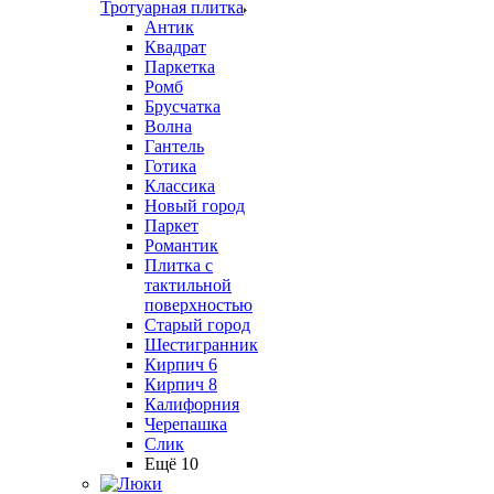
Тротуарная плитка
Антик
Квадрат
Паркетка
Ромб
Брусчатка
Волна
Гантель
Готика
Классика
Новый город
Паркет
Романтик
Плитка с
тактильной
поверхностью
Старый город
Шестигранник
Кирпич 6
Кирпич 8
Калифорния
Черепашка
Слик
Ещё 10