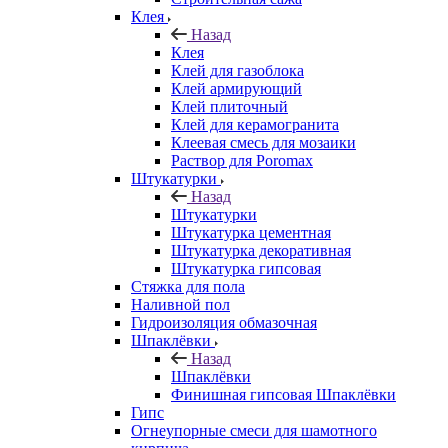
Клея
Назад
Клея
Клей для газоблока
Клей армирующий
Клей плиточный
Клей для керамогранита
Клеевая смесь для мозаики
Раствор для Poromax
Штукатурки
Назад
Штукатурки
Штукатурка цементная
Штукатурка декоративная
Штукатурка гипсовая
Стяжка для пола
Наливной пол
Гидроизоляция обмазочная
Шпаклёвки
Назад
Шпаклёвки
Финишная гипсовая Шпаклёвки
Гипс
Огнеупорные смеси для шамотного