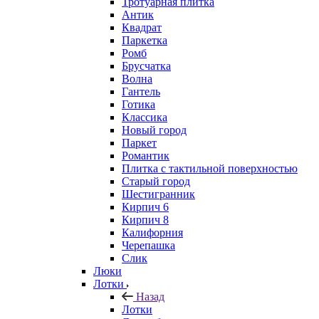
Тротуарная плитка
Антик
Квадрат
Паркетка
Ромб
Брусчатка
Волна
Гантель
Готика
Классика
Новый город
Паркет
Романтик
Плитка с тактильной поверхностью
Старый город
Шестигранник
Кирпич 6
Кирпич 8
Калифорния
Черепашка
Слик
Люки
Лотки
Назад
Лотки