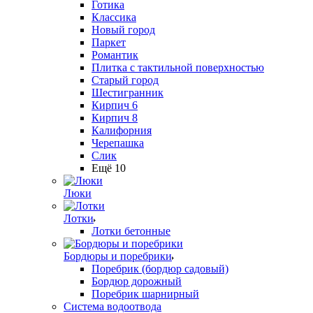
Готика
Классика
Новый город
Паркет
Романтик
Плитка с тактильной поверхностью
Старый город
Шестигранник
Кирпич 6
Кирпич 8
Калифорния
Черепашка
Слик
Ещё 10
Люки
Лотки
Лотки бетонные
Бордюры и поребрики
Поребрик (бордюр садовый)
Бордюр дорожный
Поребрик шарнирный
Система водоотвода