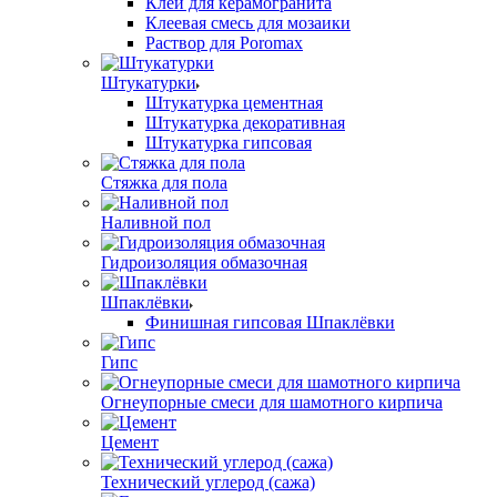
Клей для керамогранита
Клеевая смесь для мозаики
Раствор для Poromax
Штукатурки
Штукатурка цементная
Штукатурка декоративная
Штукатурка гипсовая
Стяжка для пола
Наливной пол
Гидроизоляция обмазочная
Шпаклёвки
Финишная гипсовая Шпаклёвки
Гипс
Огнеупорные смеси для шамотного кирпича
Цемент
Технический углерод (сажа)