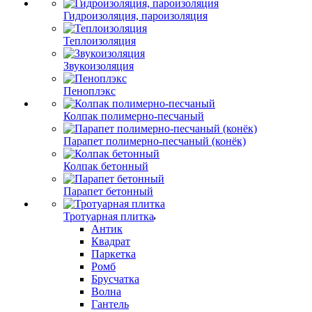
Гидроизоляция, пароизоляция
Теплоизоляция
Звукоизоляция
Пеноплэкс
Колпак полимерно-песчаный
Парапет полимерно-песчаный (конёк)
Колпак бетонный
Парапет бетонный
Тротуарная плитка
Антик
Квадрат
Паркетка
Ромб
Брусчатка
Волна
Гантель