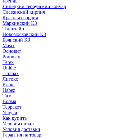
Бренды
Липецкий тербунский гончар
Славянский кирпич
Красная гвардия
Маркинский КЗ
Тонштайн
Новомосковский КЗ
Брянский КЗ
Masix
Основит
Poromax
Terex
Unitile
Timmax
Литокс
Knauf
Habez
Тим
Волма
Терракот
Услуги
Как купить
Условия оплаты
Условия доставки
Гарантия на товар