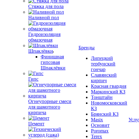
Стяжка для пола
Наливной пол
Гидроизоляция
обмазочная
Бренды
Шпаклёвки
Финишная
Липецкий
гипсовая
тербунский
Шпаклёвки
гончар
Славянский
Гипс
кирпич
Красная гвардия
Маркинский КЗ
Тонштайн
Огнеупорные смеси
Новомосковский
для шамотного
КЗ
кирпича
Брянский КЗ
Masix
Услу
Цемент
Основит
Poromax
Terex