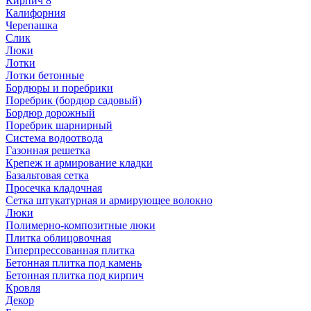
Кирпич 8
Калифорния
Черепашка
Слик
Люки
Лотки
Лотки бетонные
Бордюры и поребрики
Поребрик (бордюр садовый)
Бордюр дорожный
Поребрик шарнирный
Система водоотвода
Газонная решетка
Крепеж и армирование кладки
Базальтовая сетка
Просечка кладочная
Сетка штукатурная и армирующее волокно
Люки
Полимерно-композитные люки
Плитка облицовочная
Гиперпрессованная плитка
Бетонная плитка под камень
Бетонная плитка под кирпич
Кровля
Декор