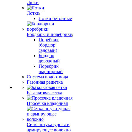
Люки
Лотки
Лотки бетонные
Бордюры и поребрики
Поребрик
(бордюр
садовый)
Бордюр
дорожный
Поребрик
шарнирный
Система водоотвода
Газонная решетка
Базальтовая сетка
Просечка кладочная
Сетка штукатурная и
армирующее волокно