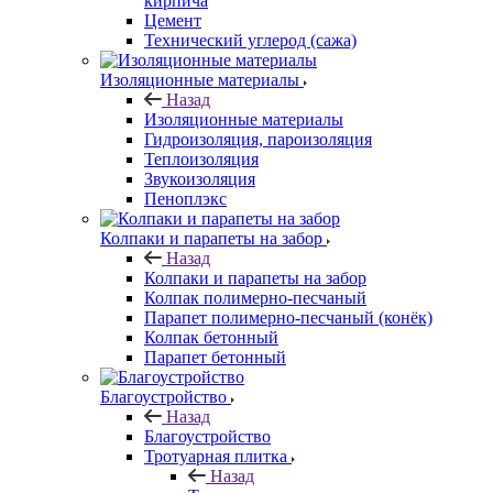
кирпича
Цемент
Технический углерод (сажа)
Изоляционные материалы
Назад
Изоляционные материалы
Гидроизоляция, пароизоляция
Теплоизоляция
Звукоизоляция
Пеноплэкс
Колпаки и парапеты на забор
Назад
Колпаки и парапеты на забор
Колпак полимерно-песчаный
Парапет полимерно-песчаный (конёк)
Колпак бетонный
Парапет бетонный
Благоустройство
Назад
Благоустройство
Тротуарная плитка
Назад