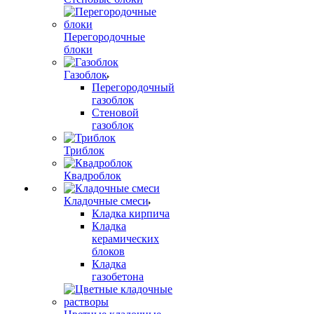
Перегородочные
блоки
Газоблок
Перегородочный
газоблок
Стеновой
газоблок
Триблок
Квадроблок
Кладочные смеси
Кладка кирпича
Кладка
керамических
блоков
Кладка
газобетона