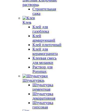
Цветные кладочные
растворы
Строительная
сажа
Клея
Клей для
газоблока
Клей
армирующий
Клей плиточный
Клей для
керамогранита
Клеевая смесь
для мозаики
Раствор для
Poromax
Штукатурки
Штукатурка
цементная
Штукатурка
декоративная
Штукатурка
гипсовая