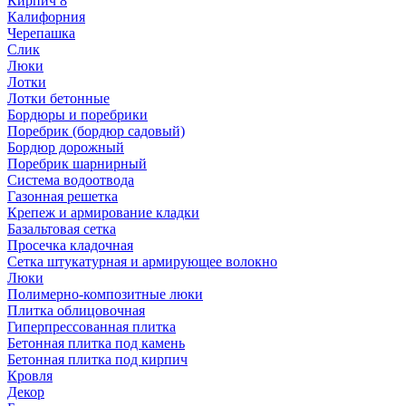
Кирпич 8
Калифорния
Черепашка
Слик
Люки
Лотки
Лотки бетонные
Бордюры и поребрики
Поребрик (бордюр садовый)
Бордюр дорожный
Поребрик шарнирный
Система водоотвода
Газонная решетка
Крепеж и армирование кладки
Базальтовая сетка
Просечка кладочная
Сетка штукатурная и армирующее волокно
Люки
Полимерно-композитные люки
Плитка облицовочная
Гиперпрессованная плитка
Бетонная плитка под камень
Бетонная плитка под кирпич
Кровля
Декор