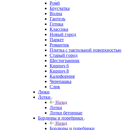
Ромб
Брусчатка
Волна
Гантель
Готика
Классика
Новый город
Паркет
Романтик
Плитка с тактильной поверхностью
Старый город
Шестигранник
Кирпич 6
Кирпич 8
Калифорния
Черепашка
Слик
Люки
Лотки
Назад
Лотки
Лотки бетонные
Бордюры и поребрики
Назад
Бордюры и поребрики