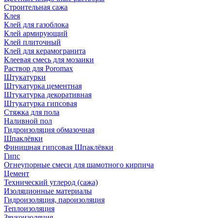
Строительная сажа
Клея
Клей для газоблока
Клей армирующий
Клей плиточный
Клей для керамогранита
Клеевая смесь для мозаики
Раствор для Poromax
Штукатурки
Штукатурка цементная
Штукатурка декоративная
Штукатурка гипсовая
Стяжка для пола
Наливной пол
Гидроизоляция обмазочная
Шпаклёвки
Финишная гипсовая Шпаклёвки
Гипс
Огнеупорные смеси для шамотного кирпича
Цемент
Технический углерод (сажа)
Изоляционные материалы
Гидроизоляция, пароизоляция
Теплоизоляция
Звукоизоляция