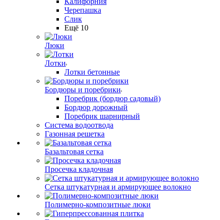
Калифорния
Черепашка
Слик
Ещё 10
Люки
Лотки
Лотки бетонные
Бордюры и поребрики
Поребрик (бордюр садовый)
Бордюр дорожный
Поребрик шарнирный
Система водоотвода
Газонная решетка
Базальтовая сетка
Просечка кладочная
Сетка штукатурная и армирующее волокно
Полимерно-композитные люки