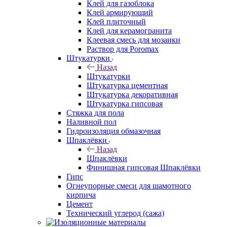
Клей для газоблока
Клей армирующий
Клей плиточный
Клей для керамогранита
Клеевая смесь для мозаики
Раствор для Poromax
Штукатурки
Назад
Штукатурки
Штукатурка цементная
Штукатурка декоративная
Штукатурка гипсовая
Стяжка для пола
Наливной пол
Гидроизоляция обмазочная
Шпаклёвки
Назад
Шпаклёвки
Финишная гипсовая Шпаклёвки
Гипс
Огнеупорные смеси для шамотного
кирпича
Цемент
Технический углерод (сажа)