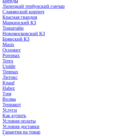
Бренды
Липецкий тербунский гончар
Славянский кирпич
Красная гвардия
Маркинский КЗ
Тонштайн
Новомосковский КЗ
Брянский КЗ
Masix
Основит
Poromax
Terex
Unitile
Timmax
Литокс
Knauf
Habez
Тим
Волма
Терракот
Услуги
Как купить
Условия оплаты
Условия доставки
Гарантия на товар