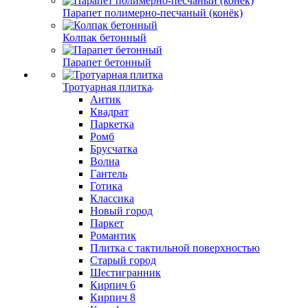
Парапет полимерно-песчаный (конёк)
Колпак бетонный
Парапет бетонный
Тротуарная плитка
Антик
Квадрат
Паркетка
Ромб
Брусчатка
Волна
Гантель
Готика
Классика
Новый город
Паркет
Романтик
Плитка с тактильной поверхностью
Старый город
Шестигранник
Кирпич 6
Кирпич 8