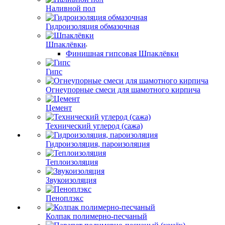
Наливной пол
Гидроизоляция обмазочная
Шпаклёвки
Финишная гипсовая Шпаклёвки
Гипс
Огнеупорные смеси для шамотного кирпича
Цемент
Технический углерод (сажа)
Гидроизоляция, пароизоляция
Теплоизоляция
Звукоизоляция
Пеноплэкс
Колпак полимерно-песчаный