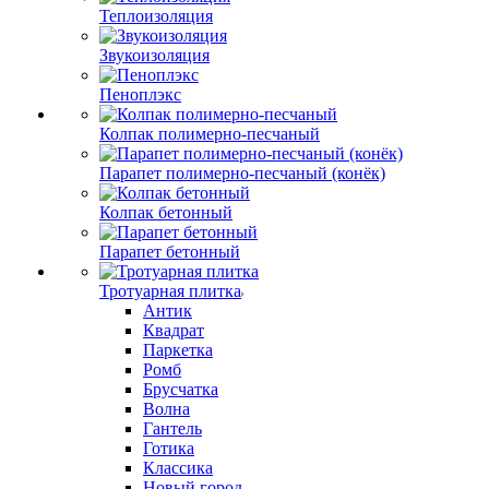
Теплоизоляция
Звукоизоляция
Пеноплэкс
Колпак полимерно-песчаный
Парапет полимерно-песчаный (конёк)
Колпак бетонный
Парапет бетонный
Тротуарная плитка
Антик
Квадрат
Паркетка
Ромб
Брусчатка
Волна
Гантель
Готика
Классика
Новый город