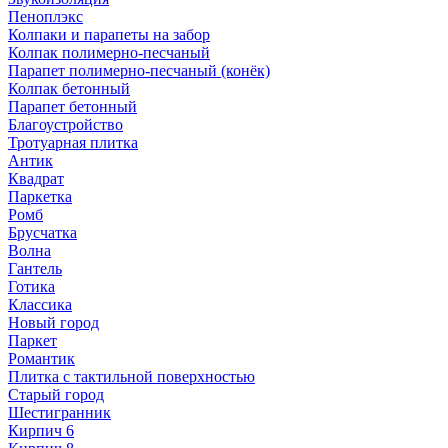
Пеноплэкс
Колпаки и парапеты на забор
Колпак полимерно-песчаный
Парапет полимерно-песчаный (конёк)
Колпак бетонный
Парапет бетонный
Благоустройство
Тротуарная плитка
Антик
Квадрат
Паркетка
Ромб
Брусчатка
Волна
Гантель
Готика
Классика
Новый город
Паркет
Романтик
Плитка с тактильной поверхностью
Старый город
Шестигранник
Кирпич 6