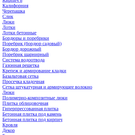
Кирпич 8
Калифорния
Черепашка
Слик
Люки
Лотки
Лотки бетонные
Бордюры и поребрики
Поребрик (бордюр садовый)
Бордюр дорожный
Поребрик шарнирный
Система водоотвода
Газонная решетка
Крепеж и армирование кладки
Базальтовая сетка
Просечка кладочная
Сетка штукатурная и армирующее волокно
Люки
Полимерно-композитные люки
Плитка облицовочная
Гиперпрессованная плитка
Бетонная плитка под камень
Бетонная плитка под кирпич
Кровля
Декор