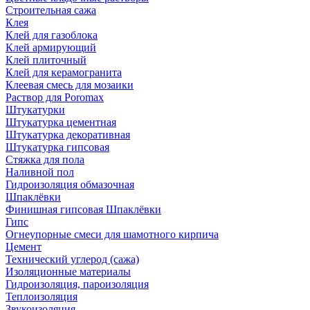
Строительная сажа
Клея
Клей для газоблока
Клей армирующий
Клей плиточный
Клей для керамогранита
Клеевая смесь для мозаики
Раствор для Poromax
Штукатурки
Штукатурка цементная
Штукатурка декоративная
Штукатурка гипсовая
Стяжка для пола
Наливной пол
Гидроизоляция обмазочная
Шпаклёвки
Финишная гипсовая Шпаклёвки
Гипс
Огнеупорные смеси для шамотного кирпича
Цемент
Технический углерод (сажа)
Изоляционные материалы
Гидроизоляция, пароизоляция
Теплоизоляция
Звукоизоляция