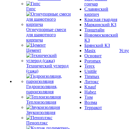
гончар
Гипс
Славянский
кирпич
Красная гвардия
Маркинский КЗ
Огнеупорные смеси
Тонштайн
для шамотного
Новомосковский
кирпича
КЗ
Брянский КЗ
Цемент
Masix
Услу
Основит
Poromax
Технический углерод
Terex
(сажа)
Unitile
Timmax
Литокс
Гидроизоляция,
Knauf
пароизоляция
Habez
Тим
Теплоизоляция
Волма
Терракот
Звукоизоляция
Пеноплэкс