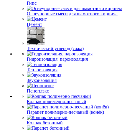
Гипс
Огнеупорные смеси для шамотного кирпича
Цемент
Технический углерод (сажа)
Гидроизоляция, пароизоляция
Теплоизоляция
Звукоизоляция
Пеноплэкс
Колпак полимерно-песчаный
Парапет полимерно-песчаный (конёк)
Колпак бетонный