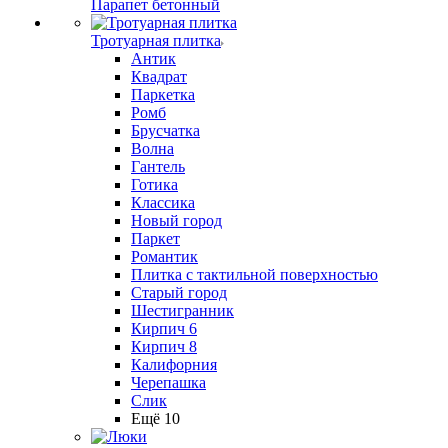
Парапет бетонный
Тротуарная плитка
Антик
Квадрат
Паркетка
Ромб
Брусчатка
Волна
Гантель
Готика
Классика
Новый город
Паркет
Романтик
Плитка с тактильной поверхностью
Старый город
Шестигранник
Кирпич 6
Кирпич 8
Калифорния
Черепашка
Слик
Ещё 10