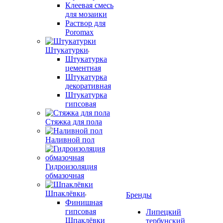
Клеевая смесь
для мозаики
Раствор для
Poromax
Штукатурки
Штукатурка
цементная
Штукатурка
декоративная
Штукатурка
гипсовая
Стяжка для пола
Наливной пол
Гидроизоляция
обмазочная
Шпаклёвки
Бренды
Финишная
гипсовая
Липецкий
Шпаклёвки
тербунский