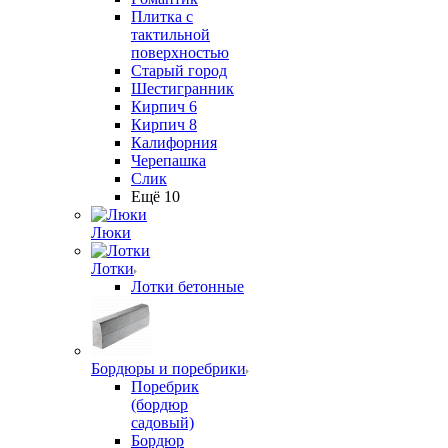
Плитка с
тактильной
поверхностью
Старый город
Шестигранник
Кирпич 6
Кирпич 8
Калифорния
Черепашка
Слик
Ещё 10
Люки
Лотки
Лотки бетонные
Бордюры и поребрики
Поребрик
(бордюр
садовый)
Бордюр