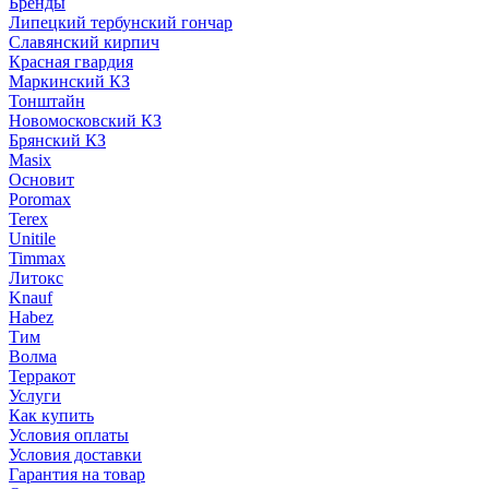
Бренды
Липецкий тербунский гончар
Славянский кирпич
Красная гвардия
Маркинский КЗ
Тонштайн
Новомосковский КЗ
Брянский КЗ
Masix
Основит
Poromax
Terex
Unitile
Timmax
Литокс
Knauf
Habez
Тим
Волма
Терракот
Услуги
Как купить
Условия оплаты
Условия доставки
Гарантия на товар