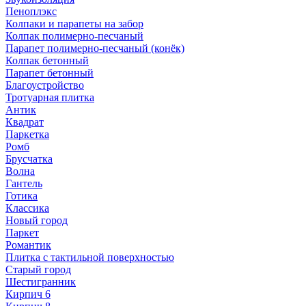
Пеноплэкс
Колпаки и парапеты на забор
Колпак полимерно-песчаный
Парапет полимерно-песчаный (конёк)
Колпак бетонный
Парапет бетонный
Благоустройство
Тротуарная плитка
Антик
Квадрат
Паркетка
Ромб
Брусчатка
Волна
Гантель
Готика
Классика
Новый город
Паркет
Романтик
Плитка с тактильной поверхностью
Старый город
Шестигранник
Кирпич 6