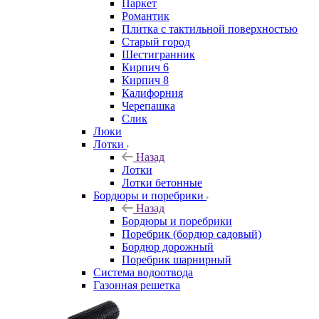
Паркет
Романтик
Плитка с тактильной поверхностью
Старый город
Шестигранник
Кирпич 6
Кирпич 8
Калифорния
Черепашка
Слик
Люки
Лотки
Назад
Лотки
Лотки бетонные
Бордюры и поребрики
Назад
Бордюры и поребрики
Поребрик (бордюр садовый)
Бордюр дорожный
Поребрик шарнирный
Система водоотвода
Газонная решетка