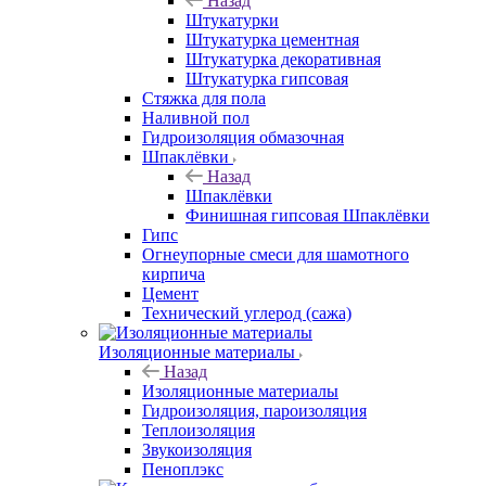
Назад
Штукатурки
Штукатурка цементная
Штукатурка декоративная
Штукатурка гипсовая
Стяжка для пола
Наливной пол
Гидроизоляция обмазочная
Шпаклёвки
Назад
Шпаклёвки
Финишная гипсовая Шпаклёвки
Гипс
Огнеупорные смеси для шамотного
кирпича
Цемент
Технический углерод (сажа)
Изоляционные материалы
Назад
Изоляционные материалы
Гидроизоляция, пароизоляция
Теплоизоляция
Звукоизоляция
Пеноплэкс