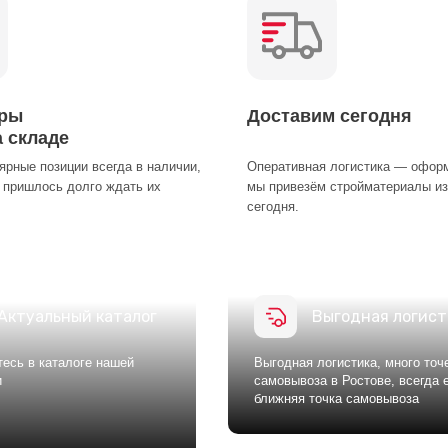
ары
Доставим сегодня
а складе
рные позиции всегда в наличии,
Оперативная логистика — оформ
 пришлось долго ждать их
мы привезём стройматериалы из
сегодня.
Актуальный каталог
Выгодная логист
есь в каталоге нашей
Выгодная логистика, много точ
и
самовывоза в Ростове, всегда 
ближняя точка самовывоза