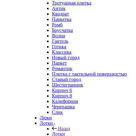
Тротуарная плитка
Антик
Квадрат
Паркетка
Ромб
Брусчатка
Волна
Гантель
Готика
Классика
Новый город
Паркет
Романтик
Плитка с тактильной поверхностью
Старый город
Шестигранник
Кирпич 6
Кирпич 8
Калифорния
Черепашка
Слик
Люки
Лотки
Назад
Лотки