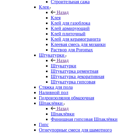
Строительная сажа
Клея
Назад
Клея
Клей для газоблока
Клей армирующий
Клей плиточный
Клей для керамогранита
Клеевая смесь для мозаики
Раствор для Poromax
Штукатурки
Назад
Штукатурки
Штукатурка цементная
Штукатурка декоративная
Штукатурка гипсовая
Стяжка для пола
Наливной пол
Гидроизоляция обмазочная
Шпаклёвки
Назад
Шпаклёвки
Финишная гипсовая Шпаклёвки
Гипс
Огнеупорные смеси для шамотного