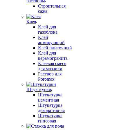
растворы
Строительная
сажа
Клея
Клей для
газоблока
Клей
армирующий
Клей плиточный
Клей для
керамогранита
Клеевая смесь
для мозаики
Раствор для
Poromax
Штукатурки
Штукатурка
цементная
Штукатурка
декоративная
Штукатурка
гипсовая