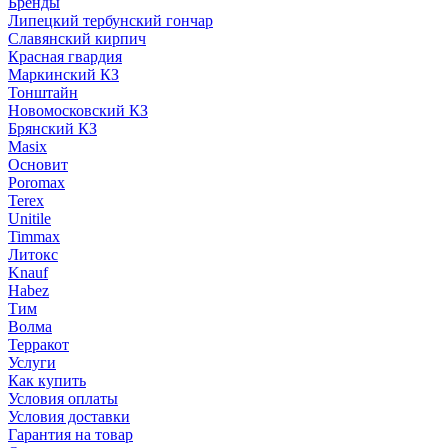
Бренды
Липецкий тербунский гончар
Славянский кирпич
Красная гвардия
Маркинский КЗ
Тонштайн
Новомосковский КЗ
Брянский КЗ
Masix
Основит
Poromax
Terex
Unitile
Timmax
Литокс
Knauf
Habez
Тим
Волма
Терракот
Услуги
Как купить
Условия оплаты
Условия доставки
Гарантия на товар