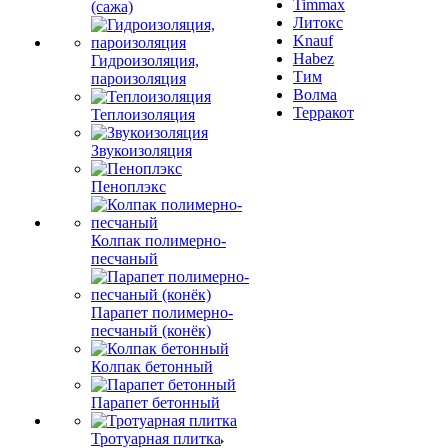
Timmax
(сажа)
Литокс
Knauf
Habez
Гидроизоляция,
Тим
пароизоляция
Волма
Терракот
Теплоизоляция
Звукоизоляция
Пеноплэкс
Колпак полимерно-
песчаный
Парапет полимерно-
песчаный (конёк)
Колпак бетонный
Парапет бетонный
Тротуарная плитка