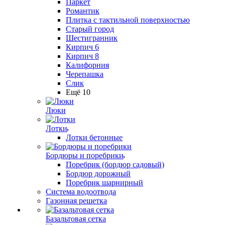
Паркет
Романтик
Плитка с тактильной поверхностью
Старый город
Шестигранник
Кирпич 6
Кирпич 8
Калифорния
Черепашка
Слик
Ещё 10
Люки
Лотки
Лотки бетонные
Бордюры и поребрики
Поребрик (бордюр садовый)
Бордюр дорожный
Поребрик шарнирный
Система водоотвода
Газонная решетка
Базальтовая сетка