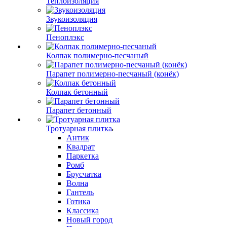
Теплоизоляция
Звукоизоляция
Пеноплэкс
Колпак полимерно-песчаный
Парапет полимерно-песчаный (конёк)
Колпак бетонный
Парапет бетонный
Тротуарная плитка
Антик
Квадрат
Паркетка
Ромб
Брусчатка
Волна
Гантель
Готика
Классика
Новый город