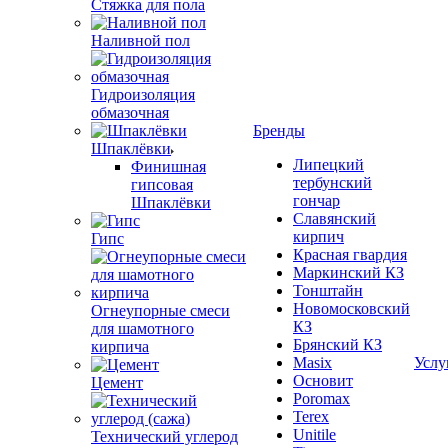
Стяжка для пола
Наливной пол
Гидроизоляция
обмазочная
Бренды
Шпаклёвки
Липецкий
Финишная
тербунский
гипсовая
гончар
Шпаклёвки
Славянский
кирпич
Гипс
Красная гвардия
Маркинский КЗ
Тонштайн
Новомосковский
Огнеупорные смеси
КЗ
для шамотного
Брянский КЗ
кирпича
Masix
Услу
Основит
Цемент
Poromax
Terex
Unitile
Технический углерод