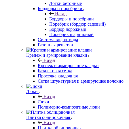
Лотки бетонные
Бордюры и поребрики
Назад
Бордюры и поребрики
Поребрик (бордюр садовый)
Бордюр дорожный
Поребрик шарнирный
Система водоотвода
Газонная решетка
Крепеж и армирование кладки
Назад
Крепеж и армирование кладки
Базальтовая сетка
Просечка кладочная
Сетка штукатурная и армирующее волокно
Люки
Назад
Люки
Полимерно-композитные люки
Плитка облицовочная
Назад
Плитка облицовочная