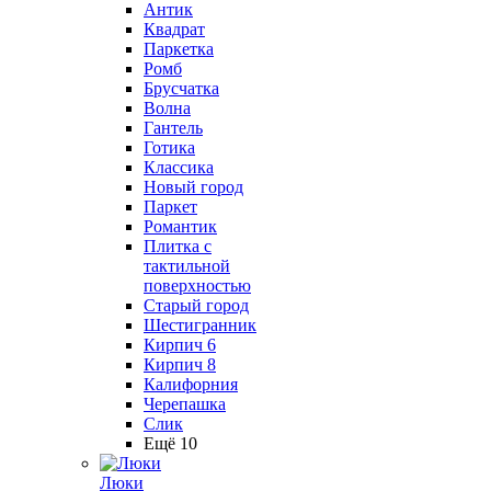
Антик
Квадрат
Паркетка
Ромб
Брусчатка
Волна
Гантель
Готика
Классика
Новый город
Паркет
Романтик
Плитка с
тактильной
поверхностью
Старый город
Шестигранник
Кирпич 6
Кирпич 8
Калифорния
Черепашка
Слик
Ещё 10
Люки