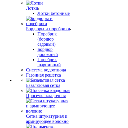
Лотки
Лотки бетонные
Бордюры и поребрики
Поребрик
(бордюр
садовый)
Бордюр
дорожный
Поребрик
шарнирный
Система водоотвода
Газонная решетка
Базальтовая сетка
Просечка кладочная
Сетка штукатурная и
армирующее волокно