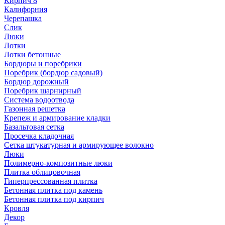
Кирпич 8
Калифорния
Черепашка
Слик
Люки
Лотки
Лотки бетонные
Бордюры и поребрики
Поребрик (бордюр садовый)
Бордюр дорожный
Поребрик шарнирный
Система водоотвода
Газонная решетка
Крепеж и армирование кладки
Базальтовая сетка
Просечка кладочная
Сетка штукатурная и армирующее волокно
Люки
Полимерно-композитные люки
Плитка облицовочная
Гиперпрессованная плитка
Бетонная плитка под камень
Бетонная плитка под кирпич
Кровля
Декор