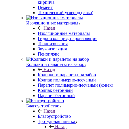
кирпича
Цемент
Технический углерод (сажа)
Изоляционные материалы
Назад
Изоляционные материалы
Гидроизоляция, пароизоляция
Теплоизоляция
Звукоизоляция
Пеноплэкс
Колпаки и парапеты на забор
Назад
Колпаки и парапеты на забор
Колпак полимерно-песчаный
Парапет полимерно-песчаный (конёк)
Колпак бетонный
Парапет бетонный
Благоустройство
Назад
Благоустройство
Тротуарная плитка
Назад