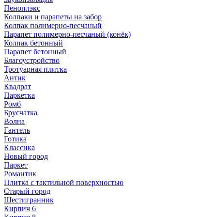
Пеноплэкс
Колпаки и парапеты на забор
Колпак полимерно-песчаный
Парапет полимерно-песчаный (конёк)
Колпак бетонный
Парапет бетонный
Благоустройство
Тротуарная плитка
Антик
Квадрат
Паркетка
Ромб
Брусчатка
Волна
Гантель
Готика
Классика
Новый город
Паркет
Романтик
Плитка с тактильной поверхностью
Старый город
Шестигранник
Кирпич 6