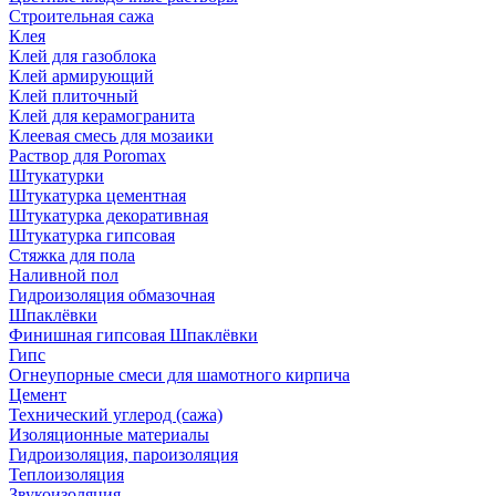
Строительная сажа
Клея
Клей для газоблока
Клей армирующий
Клей плиточный
Клей для керамогранита
Клеевая смесь для мозаики
Раствор для Poromax
Штукатурки
Штукатурка цементная
Штукатурка декоративная
Штукатурка гипсовая
Стяжка для пола
Наливной пол
Гидроизоляция обмазочная
Шпаклёвки
Финишная гипсовая Шпаклёвки
Гипс
Огнеупорные смеси для шамотного кирпича
Цемент
Технический углерод (сажа)
Изоляционные материалы
Гидроизоляция, пароизоляция
Теплоизоляция
Звукоизоляция