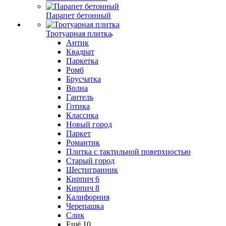
Парапет бетонный
Тротуарная плитка
Антик
Квадрат
Паркетка
Ромб
Брусчатка
Волна
Гантель
Готика
Классика
Новый город
Паркет
Романтик
Плитка с тактильной поверхностью
Старый город
Шестигранник
Кирпич 6
Кирпич 8
Калифорния
Черепашка
Слик
Ещё 10