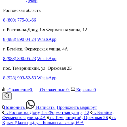
Декор
Ростовская область
8 (800) 775-01-66
г. Ростов-на-Дону, 1-я Форматная улица, 12
8 (988) 890-04-24
WhatsApp
г. Батайск, Фермерская улица, 4А
8 (988) 890-05-23
WhatsApp
пос. Темерницкий, ул. Ореховая 2Б
8 (928) 903-52-53
WhatsApp
Сравнение
0
Отложенные
0
Корзина
0
Позвонить
Написать
Проложить маршрут
г. Ростов-на-Дону, 1-я Форматная улица, 12
г. Батайск,
Фермерская улица, 4А
п. Темерницкий, Ореховая 2Б
п.
Крым (Чалтырь), ул. Большесальская, 69А