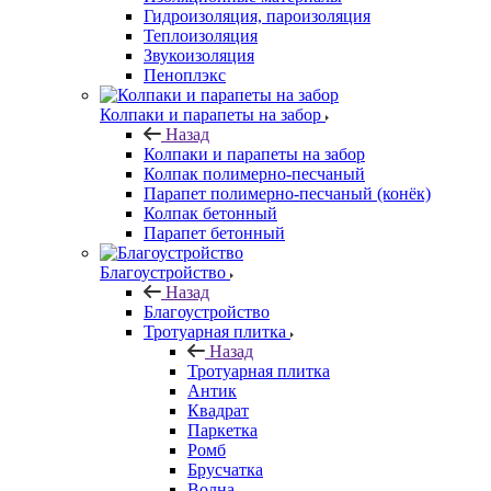
Гидроизоляция, пароизоляция
Теплоизоляция
Звукоизоляция
Пеноплэкс
Колпаки и парапеты на забор
Назад
Колпаки и парапеты на забор
Колпак полимерно-песчаный
Парапет полимерно-песчаный (конёк)
Колпак бетонный
Парапет бетонный
Благоустройство
Назад
Благоустройство
Тротуарная плитка
Назад
Тротуарная плитка
Антик
Квадрат
Паркетка
Ромб
Брусчатка
Волна