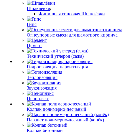
Шпаклёвки
Финишная гипсовая Шпаклёвки
Гипс
Огнеупорные смеси для шамотного кирпича
Цемент
Технический углерод (сажа)
Гидроизоляция, пароизоляция
Теплоизоляция
Звукоизоляция
Пеноплэкс
Колпак полимерно-песчаный
Парапет полимерно-песчаный (конёк)
Колпак бетонный