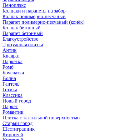
Пеноплэкс
Колпаки и парапеты на забор
Колпак полимерно-песчаный
Парапет полимерно-песчаный (конёк)
Колпак бетонный
Парапет бетонный
Благоустройство
Тротуарная плитка
Антик
Квадрат
Паркетка
Ромб
Брусчатка
Волна
Гантель
Готика
Классика
Новый город
Паркет
Романтик
Плитка с тактильной поверхностью
Старый город
Шестигранник
Кирпич 6