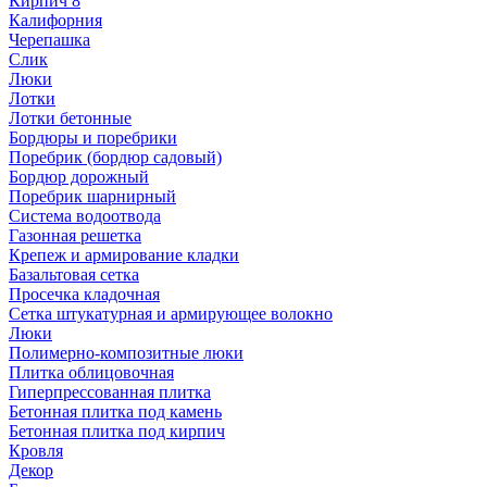
Кирпич 8
Калифорния
Черепашка
Слик
Люки
Лотки
Лотки бетонные
Бордюры и поребрики
Поребрик (бордюр садовый)
Бордюр дорожный
Поребрик шарнирный
Система водоотвода
Газонная решетка
Крепеж и армирование кладки
Базальтовая сетка
Просечка кладочная
Сетка штукатурная и армирующее волокно
Люки
Полимерно-композитные люки
Плитка облицовочная
Гиперпрессованная плитка
Бетонная плитка под камень
Бетонная плитка под кирпич
Кровля
Декор