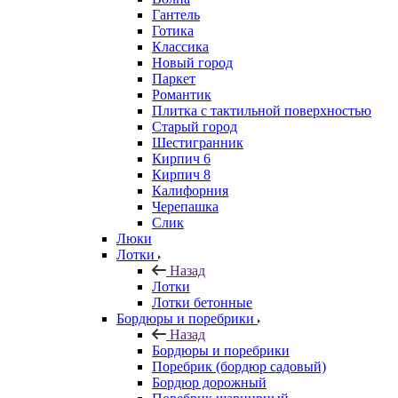
Гантель
Готика
Классика
Новый город
Паркет
Романтик
Плитка с тактильной поверхностью
Старый город
Шестигранник
Кирпич 6
Кирпич 8
Калифорния
Черепашка
Слик
Люки
Лотки
Назад
Лотки
Лотки бетонные
Бордюры и поребрики
Назад
Бордюры и поребрики
Поребрик (бордюр садовый)
Бордюр дорожный