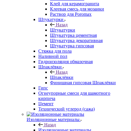
Клей для керамогранита
Клеевая смесь для мозаики
Раствор для Poromax
Штукатурки
Назад
Штукатурки
Штукатурка цементная
Штукатурка декоративная
Штукатурка гипсовая
Стяжка для пола
Наливной пол
Гидроизоляция обмазочная
Шпаклёвки
Назад
Шпаклёвки
Финишная гипсовая Шпаклёвки
Гипс
Огнеупорные смеси для шамотного
кирпича
Цемент
Технический углерод (сажа)
Изоляционные материалы
Назад
Изоляционные материалы