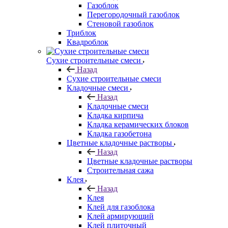
Газоблок
Перегородочный газоблок
Стеновой газоблок
Триблок
Квадроблок
Сухие строительные смеси
Назад
Сухие строительные смеси
Кладочные смеси
Назад
Кладочные смеси
Кладка кирпича
Кладка керамических блоков
Кладка газобетона
Цветные кладочные растворы
Назад
Цветные кладочные растворы
Строительная сажа
Клея
Назад
Клея
Клей для газоблока
Клей армирующий
Клей плиточный