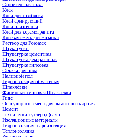
Строительная сажа
Клея
Клей для газоблока
Клей армирующий
Клей плиточный
Клей для керамогранита
Клеевая смесь для мозаики
Раствор для Poromax
Штукатурки
Штукатурка цементная
Штукатурка декоративная
Штукатурка гипсовая
Стяжка для пола
Наливной пол
Гидроизоляция обмазочная
Шпаклёвки
Финишная гипсовая Шпаклёвки
Гипс
Огнеупорные смеси для шамотного кирпича
Цемент
Технический углерод (сажа)
Изоляционные материалы
Гидроизоляция, пароизоляция
Теплоизоляция
Звукоизоляция