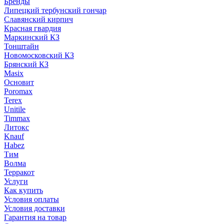
Бренды
Липецкий тербунский гончар
Славянский кирпич
Красная гвардия
Маркинский КЗ
Тонштайн
Новомосковский КЗ
Брянский КЗ
Masix
Основит
Poromax
Terex
Unitile
Timmax
Литокс
Knauf
Habez
Тим
Волма
Терракот
Услуги
Как купить
Условия оплаты
Условия доставки
Гарантия на товар