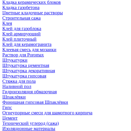
Кладка керамических блоков
Кладка газобетона
Цветные кладочные растворы
Строительная сажа
Клея
Клей для газоблока
Клей армирующий
Клей плиточный
Клей для керамогранита
Клеевая смесь для мозаики
Раствор для Poromax
Штукатурки
Штукатурка цементная
Штукатурка декоративная
Штукатурка гипсовая
Стяжка для пола
Наливной пол
Гидроизоляция обмазочная
Шпаклёвки
Финишная гипсовая Шпаклёвки
Гипс
Огнеупорные смеси для шамотного кирпича
Цемент
Технический углерод (сажа)
Изоляционные материалы