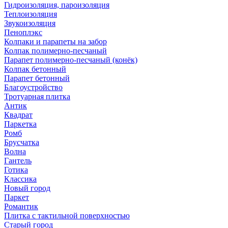
Гидроизоляция, пароизоляция
Теплоизоляция
Звукоизоляция
Пеноплэкс
Колпаки и парапеты на забор
Колпак полимерно-песчаный
Парапет полимерно-песчаный (конёк)
Колпак бетонный
Парапет бетонный
Благоустройство
Тротуарная плитка
Антик
Квадрат
Паркетка
Ромб
Брусчатка
Волна
Гантель
Готика
Классика
Новый город
Паркет
Романтик
Плитка с тактильной поверхностью
Старый город