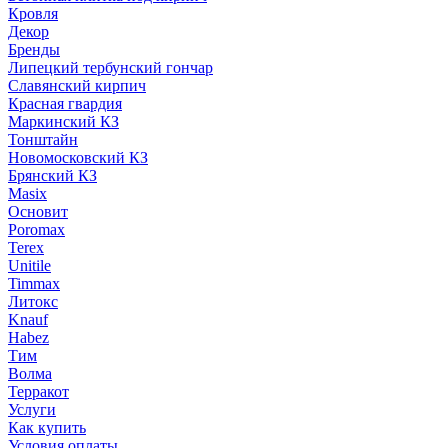
Кровля
Декор
Бренды
Липецкий тербунский гончар
Славянский кирпич
Красная гвардия
Маркинский КЗ
Тонштайн
Новомосковский КЗ
Брянский КЗ
Masix
Основит
Poromax
Terex
Unitile
Timmax
Литокс
Knauf
Habez
Тим
Волма
Терракот
Услуги
Как купить
Условия оплаты