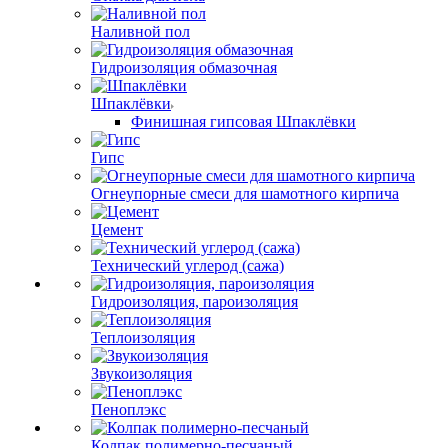
Наливной пол
Гидроизоляция обмазочная
Шпаклёвки
Финишная гипсовая Шпаклёвки
Гипс
Огнеупорные смеси для шамотного кирпича
Цемент
Технический углерод (сажа)
Гидроизоляция, пароизоляция
Теплоизоляция
Звукоизоляция
Пеноплэкс
Колпак полимерно-песчаный