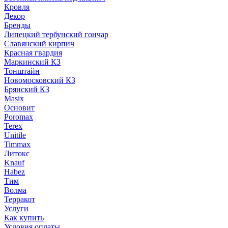
Кровля
Декор
Бренды
Липецкий тербунский гончар
Славянский кирпич
Красная гвардия
Маркинский КЗ
Тонштайн
Новомосковский КЗ
Брянский КЗ
Masix
Основит
Poromax
Terex
Unitile
Timmax
Литокс
Knauf
Habez
Тим
Волма
Терракот
Услуги
Как купить
Условия оплаты