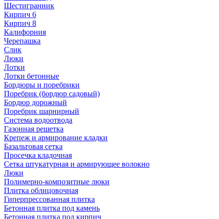
Шестигранник
Кирпич 6
Кирпич 8
Калифорния
Черепашка
Слик
Люки
Лотки
Лотки бетонные
Бордюры и поребрики
Поребрик (бордюр садовый)
Бордюр дорожный
Поребрик шарнирный
Система водоотвода
Газонная решетка
Крепеж и армирование кладки
Базальтовая сетка
Просечка кладочная
Сетка штукатурная и армирующее волокно
Люки
Полимерно-композитные люки
Плитка облицовочная
Гиперпрессованная плитка
Бетонная плитка под камень
Бетонная плитка под кирпич