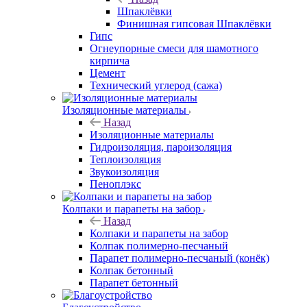
Шпаклёвки
Финишная гипсовая Шпаклёвки
Гипс
Огнеупорные смеси для шамотного
кирпича
Цемент
Технический углерод (сажа)
Изоляционные материалы
Назад
Изоляционные материалы
Гидроизоляция, пароизоляция
Теплоизоляция
Звукоизоляция
Пеноплэкс
Колпаки и парапеты на забор
Назад
Колпаки и парапеты на забор
Колпак полимерно-песчаный
Парапет полимерно-песчаный (конёк)
Колпак бетонный
Парапет бетонный