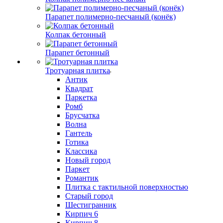
Парапет полимерно-песчаный (конёк)
Колпак бетонный
Парапет бетонный
Тротуарная плитка
Антик
Квадрат
Паркетка
Ромб
Брусчатка
Волна
Гантель
Готика
Классика
Новый город
Паркет
Романтик
Плитка с тактильной поверхностью
Старый город
Шестигранник
Кирпич 6
Кирпич 8