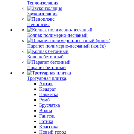
Теплоизоляция
Звукоизоляция
Пеноплэкс
Колпак полимерно-песчаный
Парапет полимерно-песчаный (конёк)
Колпак бетонный
Парапет бетонный
Тротуарная плитка
Антик
Квадрат
Паркетка
Ромб
Брусчатка
Волна
Гантель
Готика
Классика
Новый город