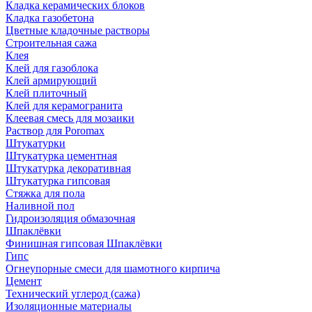
Кладка керамических блоков
Кладка газобетона
Цветные кладочные растворы
Строительная сажа
Клея
Клей для газоблока
Клей армирующий
Клей плиточный
Клей для керамогранита
Клеевая смесь для мозаики
Раствор для Poromax
Штукатурки
Штукатурка цементная
Штукатурка декоративная
Штукатурка гипсовая
Стяжка для пола
Наливной пол
Гидроизоляция обмазочная
Шпаклёвки
Финишная гипсовая Шпаклёвки
Гипс
Огнеупорные смеси для шамотного кирпича
Цемент
Технический углерод (сажа)
Изоляционные материалы