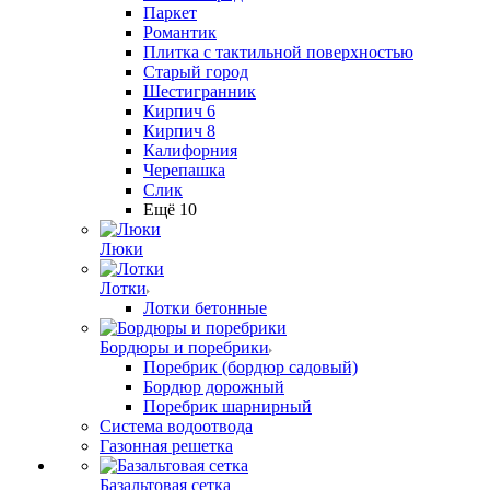
Паркет
Романтик
Плитка с тактильной поверхностью
Старый город
Шестигранник
Кирпич 6
Кирпич 8
Калифорния
Черепашка
Слик
Ещё 10
Люки
Лотки
Лотки бетонные
Бордюры и поребрики
Поребрик (бордюр садовый)
Бордюр дорожный
Поребрик шарнирный
Система водоотвода
Газонная решетка
Базальтовая сетка