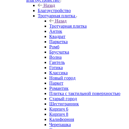
Благоустройство
Назад
Благоустройство
Тротуарная плитка
Назад
Тротуарная плитка
Антик
Квадрат
Паркетка
Ромб
Брусчатка
Волна
Гантель
Готика
Классика
Новый город
Паркет
Романтик
Плитка с тактильной поверхностью
Старый город
Шестигранник
Кирпич 6
Кирпич 8
Калифорния
Черепашка