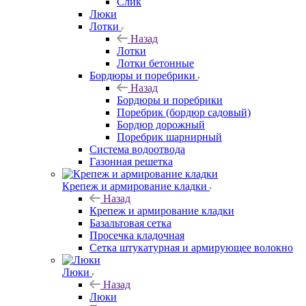
Слик
Люки
Лотки
Назад
Лотки
Лотки бетонные
Бордюры и поребрики
Назад
Бордюры и поребрики
Поребрик (бордюр садовый)
Бордюр дорожный
Поребрик шарнирный
Система водоотвода
Газонная решетка
Крепеж и армирование кладки
Назад
Крепеж и армирование кладки
Базальтовая сетка
Просечка кладочная
Сетка штукатурная и армирующее волокно
Люки
Назад
Люки