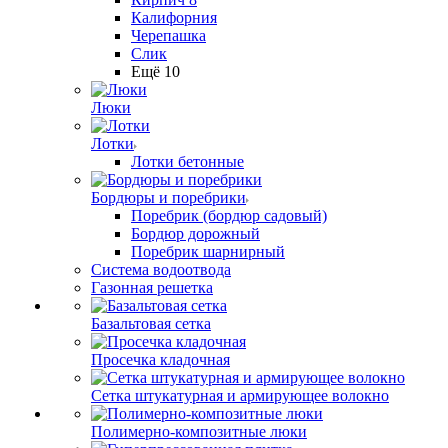
Калифорния
Черепашка
Слик
Ещё 10
Люки
Лотки
Лотки бетонные
Бордюры и поребрики
Поребрик (бордюр садовый)
Бордюр дорожный
Поребрик шарнирный
Система водоотвода
Газонная решетка
Базальтовая сетка
Просечка кладочная
Сетка штукатурная и армирующее волокно
Полимерно-композитные люки