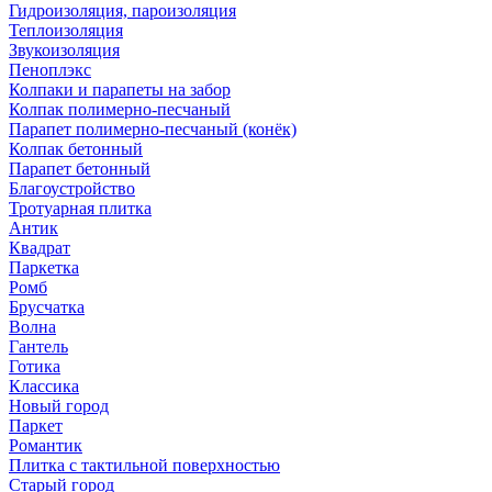
Гидроизоляция, пароизоляция
Теплоизоляция
Звукоизоляция
Пеноплэкс
Колпаки и парапеты на забор
Колпак полимерно-песчаный
Парапет полимерно-песчаный (конёк)
Колпак бетонный
Парапет бетонный
Благоустройство
Тротуарная плитка
Антик
Квадрат
Паркетка
Ромб
Брусчатка
Волна
Гантель
Готика
Классика
Новый город
Паркет
Романтик
Плитка с тактильной поверхностью
Старый город