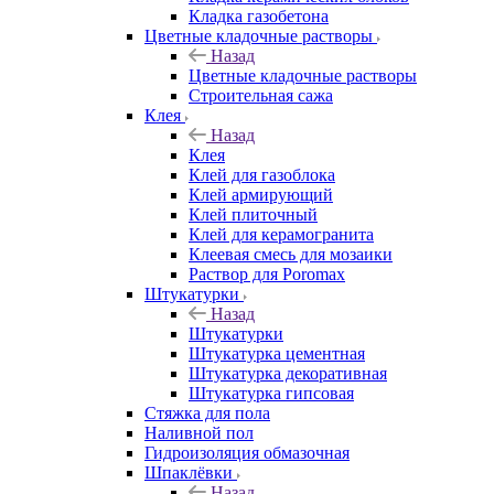
Кладка газобетона
Цветные кладочные растворы
Назад
Цветные кладочные растворы
Строительная сажа
Клея
Назад
Клея
Клей для газоблока
Клей армирующий
Клей плиточный
Клей для керамогранита
Клеевая смесь для мозаики
Раствор для Poromax
Штукатурки
Назад
Штукатурки
Штукатурка цементная
Штукатурка декоративная
Штукатурка гипсовая
Стяжка для пола
Наливной пол
Гидроизоляция обмазочная
Шпаклёвки
Назад