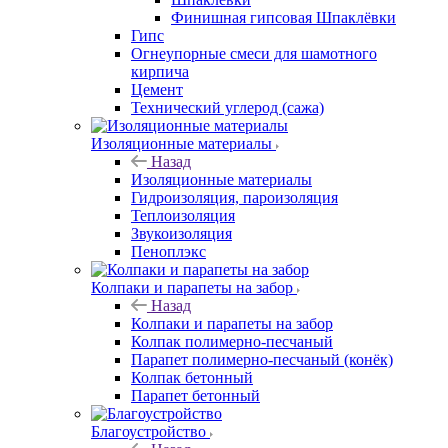
Финишная гипсовая Шпаклёвки
Гипс
Огнеупорные смеси для шамотного
кирпича
Цемент
Технический углерод (сажа)
Изоляционные материалы
Назад
Изоляционные материалы
Гидроизоляция, пароизоляция
Теплоизоляция
Звукоизоляция
Пеноплэкс
Колпаки и парапеты на забор
Назад
Колпаки и парапеты на забор
Колпак полимерно-песчаный
Парапет полимерно-песчаный (конёк)
Колпак бетонный
Парапет бетонный
Благоустройство