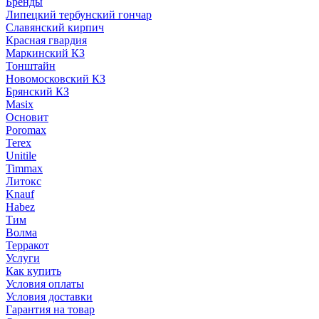
Бренды
Липецкий тербунский гончар
Славянский кирпич
Красная гвардия
Маркинский КЗ
Тонштайн
Новомосковский КЗ
Брянский КЗ
Masix
Основит
Poromax
Terex
Unitile
Timmax
Литокс
Knauf
Habez
Тим
Волма
Терракот
Услуги
Как купить
Условия оплаты
Условия доставки
Гарантия на товар