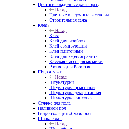
Цветные кладочные растворы
Назад
Цветные кладочные растворы
Строительная сажа
Клея
Назад
Клея
Клей для газоблока
Клей армирующий
Клей плиточный
Клей для керамогранита
Клеевая смесь для мозаики
Раствор для Poromax
Штукатурки
Назад
Штукатурки
Штукатурка цементная
Штукатурка декоративная
Штукатурка гипсовая
Стяжка для пола
Наливной пол
Гидроизоляция обмазочная
Шпаклёвки
Назад
Шпаклёвки