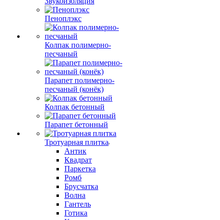
Звукоизоляция
Пеноплэкс
Колпак полимерно-
песчаный
Парапет полимерно-
песчаный (конёк)
Колпак бетонный
Парапет бетонный
Тротуарная плитка
Антик
Квадрат
Паркетка
Ромб
Брусчатка
Волна
Гантель
Готика