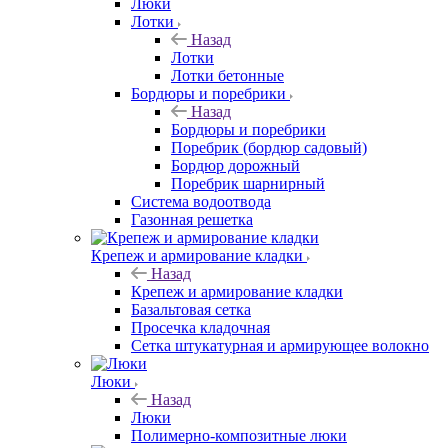
Люки
Лотки
Назад
Лотки
Лотки бетонные
Бордюры и поребрики
Назад
Бордюры и поребрики
Поребрик (бордюр садовый)
Бордюр дорожный
Поребрик шарнирный
Система водоотвода
Газонная решетка
Крепеж и армирование кладки
Назад
Крепеж и армирование кладки
Базальтовая сетка
Просечка кладочная
Сетка штукатурная и армирующее волокно
Люки
Назад
Люки
Полимерно-композитные люки