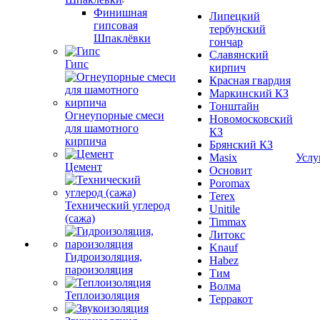
Финишная
Липецкий
гипсовая
тербунский
Шпаклёвки
гончар
Славянский
Гипс
кирпич
Красная гвардия
Маркинский КЗ
Тонштайн
Огнеупорные смеси
Новомосковский
для шамотного
КЗ
кирпича
Брянский КЗ
Masix
Услу
Цемент
Основит
Poromax
Terex
Технический углерод
Unitile
(сажа)
Timmax
Литокс
Knauf
Гидроизоляция,
Habez
пароизоляция
Тим
Волма
Теплоизоляция
Терракот