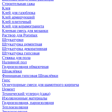
Строительная сажа
Клея
Клей для газоблока
Клей армирующий
Клей плиточный
Клей для керамогранита
Клеевая смесь для мозаики
Раствор для Poromax
Штукатурки
Штукатурка цементная
Штукатурка декоративная
Штукатурка гипсовая
Стяжка для пола
Наливной пол
Гидроизоляция обмазочная
Шпаклёвки
Финишная гипсовая Шпаклёвки
Гипс
Огнеупорные смеси для шамотного кирпича
Цемент
Технический углерод (сажа)
Изоляционные материалы
Гидроизоляция, пароизоляция
Теплоизоляция
Звукоизоляция