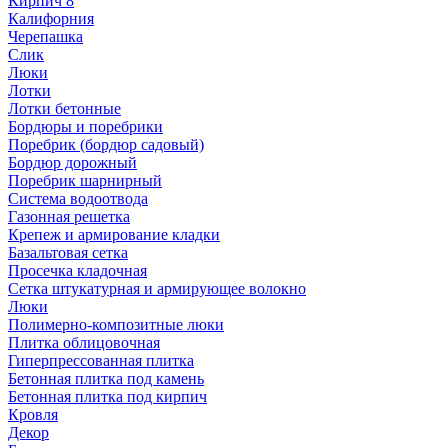
Кирпич 8
Калифорния
Черепашка
Слик
Люки
Лотки
Лотки бетонные
Бордюры и поребрики
Поребрик (бордюр садовый)
Бордюр дорожный
Поребрик шарнирный
Система водоотвода
Газонная решетка
Крепеж и армирование кладки
Базальтовая сетка
Просечка кладочная
Сетка штукатурная и армирующее волокно
Люки
Полимерно-композитные люки
Плитка облицовочная
Гиперпрессованная плитка
Бетонная плитка под камень
Бетонная плитка под кирпич
Кровля
Декор