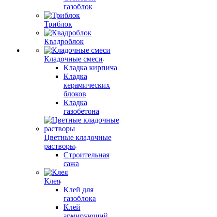
газоблок
Триблок
Квадроблок
Кладочные смеси
Кладка кирпича
Кладка
керамических
блоков
Кладка
газобетона
Цветные кладочные
растворы
Строительная
сажа
Клея
Клей для
газоблока
Клей
армирующий