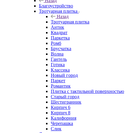
Назад
Благоустройство
Тротуарная плитка
Назад
Тротуарная плитка
Антик
Квадрат
Паркетка
Ромб
Брусчатка
Волна
Гантель
Готика
Классика
Новый город
Паркет
Романтик
Плитка с тактильной поверхностью
Старый город
Шестигранник
Кирпич 6
Кирпич 8
Калифорния
Черепашка
Слик