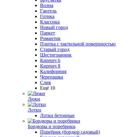
Волна
Гантель
Готика
Классика
Новый город
Паркет
Романтик
Плитка с тактильной поверхностью
Старый город
Шестигранник
Кирпич 6
Кирпич 8
Калифорния
Черепашка
Слик
Ещё 10
Люки
Лотки
Лотки бетонные
Бордюры и поребрики
Поребрик (бордюр садовый)