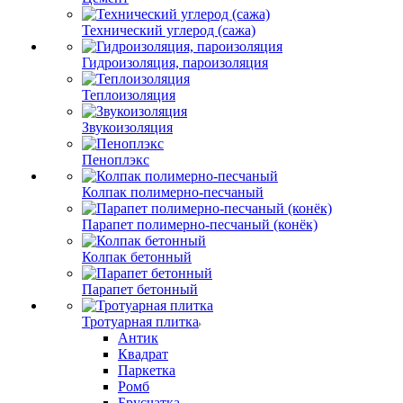
Технический углерод (сажа)
Гидроизоляция, пароизоляция
Теплоизоляция
Звукоизоляция
Пеноплэкс
Колпак полимерно-песчаный
Парапет полимерно-песчаный (конёк)
Колпак бетонный
Парапет бетонный
Тротуарная плитка
Антик
Квадрат
Паркетка
Ромб
Брусчатка