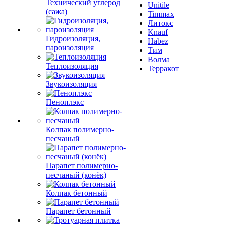
Технический углерод
Unitile
(сажа)
Timmax
Литокс
Knauf
Гидроизоляция,
Habez
пароизоляция
Тим
Волма
Теплоизоляция
Терракот
Звукоизоляция
Пеноплэкс
Колпак полимерно-
песчаный
Парапет полимерно-
песчаный (конёк)
Колпак бетонный
Парапет бетонный