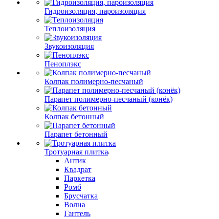
Гидроизоляция, пароизоляция
Теплоизоляция
Звукоизоляция
Пеноплэкс
Колпак полимерно-песчаный
Парапет полимерно-песчаный (конёк)
Колпак бетонный
Парапет бетонный
Тротуарная плитка
Антик
Квадрат
Паркетка
Ромб
Брусчатка
Волна
Гантель