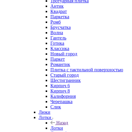
Тротуарная плитка
Антик
Квадрат
Паркетка
Ромб
Брусчатка
Волна
Гантель
Готика
Классика
Новый город
Паркет
Романтик
Плитка с тактильной поверхностью
Старый город
Шестигранник
Кирпич 6
Кирпич 8
Калифорния
Черепашка
Слик
Люки
Лотки
Назад
Лотки