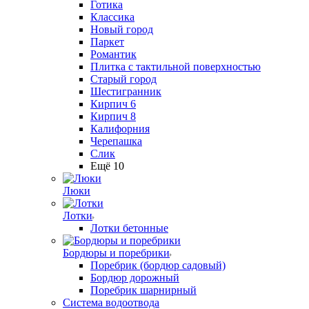
Готика
Классика
Новый город
Паркет
Романтик
Плитка с тактильной поверхностью
Старый город
Шестигранник
Кирпич 6
Кирпич 8
Калифорния
Черепашка
Слик
Ещё 10
Люки
Лотки
Лотки бетонные
Бордюры и поребрики
Поребрик (бордюр садовый)
Бордюр дорожный
Поребрик шарнирный
Система водоотвода