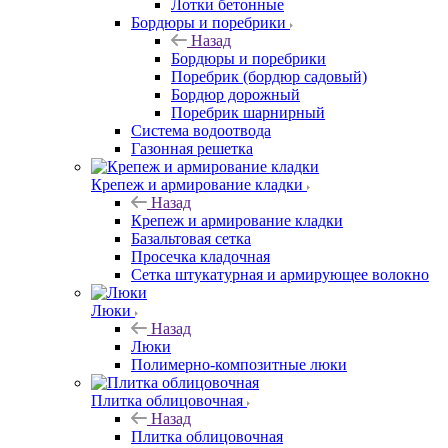
Лотки бетонные
Бордюры и поребрики
Назад
Бордюры и поребрики
Поребрик (бордюр садовый)
Бордюр дорожный
Поребрик шарнирный
Система водоотвода
Газонная решетка
Крепеж и армирование кладки
Назад
Крепеж и армирование кладки
Базальтовая сетка
Просечка кладочная
Сетка штукатурная и армирующее волокно
Люки
Назад
Люки
Полимерно-композитные люки
Плитка облицовочная
Назад
Плитка облицовочная