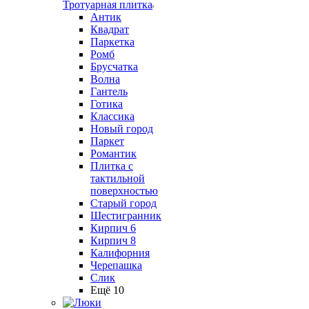
Тротуарная плитка
Антик
Квадрат
Паркетка
Ромб
Брусчатка
Волна
Гантель
Готика
Классика
Новый город
Паркет
Романтик
Плитка с
тактильной
поверхностью
Старый город
Шестигранник
Кирпич 6
Кирпич 8
Калифорния
Черепашка
Слик
Ещё 10