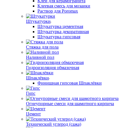
Клей для керамогранита
Клеевая смесь для мозаики
Раствор для Poromax
Штукатурки
Штукатурка цементная
Штукатурка декоративная
Штукатурка гипсовая
Стяжка для пола
Наливной пол
Гидроизоляция обмазочная
Шпаклёвки
Финишная гипсовая Шпаклёвки
Гипс
Огнеупорные смеси для шамотного кирпича
Цемент
Технический углерод (сажа)