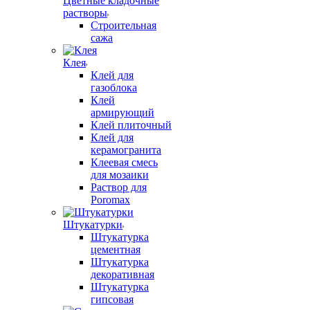
Цветные кладочные
растворы
Строительная
сажа
Клея
Клей для
газоблока
Клей
армирующий
Клей плиточный
Клей для
керамогранита
Клеевая смесь
для мозаики
Раствор для
Poromax
Штукатурки
Штукатурка
цементная
Штукатурка
декоративная
Штукатурка
гипсовая