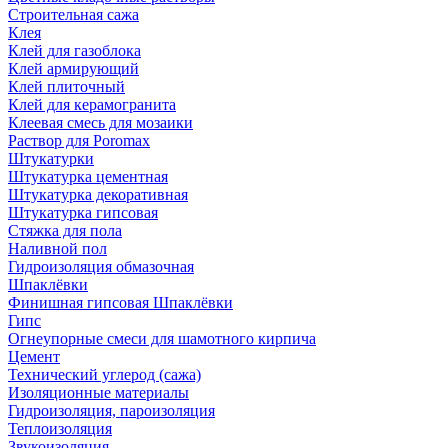
Строительная сажа
Клея
Клей для газоблока
Клей армирующий
Клей плиточный
Клей для керамогранита
Клеевая смесь для мозаики
Раствор для Poromax
Штукатурки
Штукатурка цементная
Штукатурка декоративная
Штукатурка гипсовая
Стяжка для пола
Наливной пол
Гидроизоляция обмазочная
Шпаклёвки
Финишная гипсовая Шпаклёвки
Гипс
Огнеупорные смеси для шамотного кирпича
Цемент
Технический углерод (сажа)
Изоляционные материалы
Гидроизоляция, пароизоляция
Теплоизоляция
Звукоизоляция