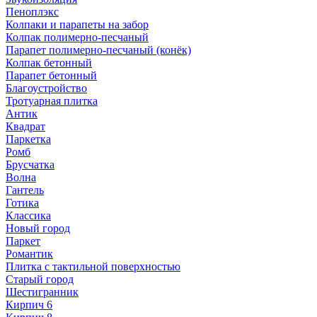
Пеноплэкс
Колпаки и парапеты на забор
Колпак полимерно-песчаный
Парапет полимерно-песчаный (конёк)
Колпак бетонный
Парапет бетонный
Благоустройство
Тротуарная плитка
Антик
Квадрат
Паркетка
Ромб
Брусчатка
Волна
Гантель
Готика
Классика
Новый город
Паркет
Романтик
Плитка с тактильной поверхностью
Старый город
Шестигранник
Кирпич 6