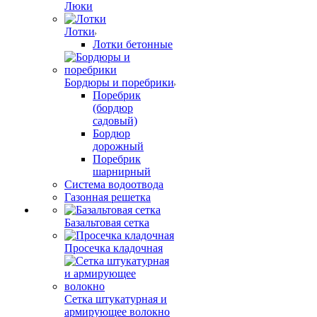
Люки
Лотки
Лотки бетонные
Бордюры и поребрики
Поребрик
(бордюр
садовый)
Бордюр
дорожный
Поребрик
шарнирный
Система водоотвода
Газонная решетка
Базальтовая сетка
Просечка кладочная
Сетка штукатурная и
армирующее волокно