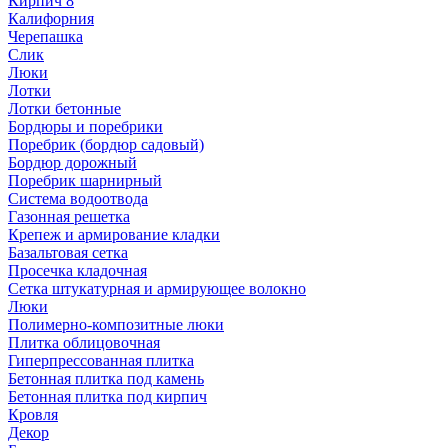
Кирпич 8
Калифорния
Черепашка
Слик
Люки
Лотки
Лотки бетонные
Бордюры и поребрики
Поребрик (бордюр садовый)
Бордюр дорожный
Поребрик шарнирный
Система водоотвода
Газонная решетка
Крепеж и армирование кладки
Базальтовая сетка
Просечка кладочная
Сетка штукатурная и армирующее волокно
Люки
Полимерно-композитные люки
Плитка облицовочная
Гиперпрессованная плитка
Бетонная плитка под камень
Бетонная плитка под кирпич
Кровля
Декор