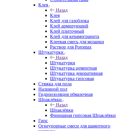
Клея
Назад
Клея
Клей для газоблока
Клей армирующий
Клей плиточный
Клей для керамогранита
Клеевая смесь для мозаики
Раствор для Poromax
Штукатурки
Назад
Штукатурки
Штукатурка цементная
Штукатурка декоративная
Штукатурка гипсовая
Стяжка для пола
Наливной пол
Гидроизоляция обмазочная
Шпаклёвки
Назад
Шпаклёвки
Финишная гипсовая Шпаклёвки
Гипс
Огнеупорные смеси для шамотного