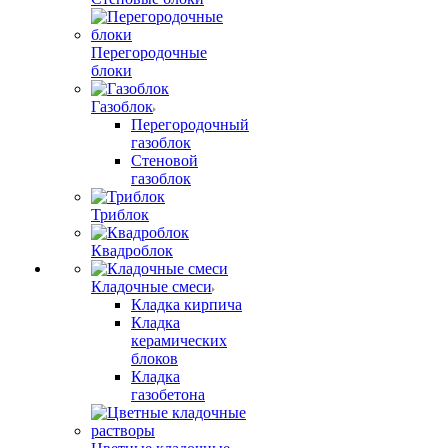
Перегородочные
блоки
Газоблок
Перегородочный
газоблок
Стеновой
газоблок
Триблок
Квадроблок
Кладочные смеси
Кладка кирпича
Кладка
керамических
блоков
Кладка
газобетона