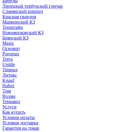
Бренды
Липецкий тербунский гончар
Славянский кирпич
Красная гвардия
Маркинский КЗ
Тонштайн
Новомосковский КЗ
Брянский КЗ
Masix
Основит
Poromax
Terex
Unitile
Timmax
Литокс
Knauf
Habez
Тим
Волма
Терракот
Услуги
Как купить
Условия оплаты
Условия доставки
Гарантия на товар