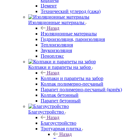
кирпича
Цемент
Технический углерод (сажа)
Изоляционные материалы
Назад
Изоляционные материалы
Гидроизоляция, пароизоляция
Теплоизоляция
Звукоизоляция
Пеноплэкс
Колпаки и парапеты на забор
Назад
Колпаки и парапеты на забор
Колпак полимерно-песчаный
Парапет полимерно-песчаный (конёк)
Колпак бетонный
Парапет бетонный
Благоустройство
Назад
Благоустройство
Тротуарная плитка
Назад