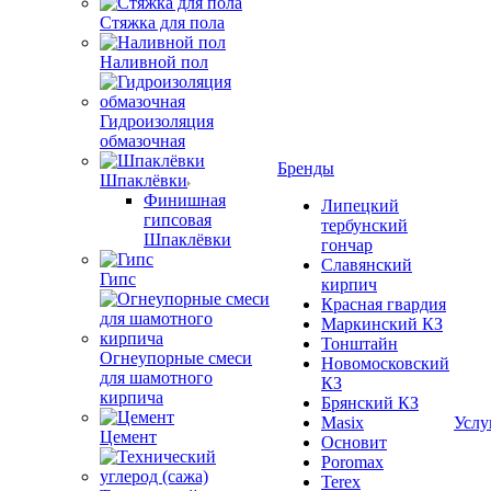
Стяжка для пола
Наливной пол
Гидроизоляция
обмазочная
Бренды
Шпаклёвки
Финишная
Липецкий
гипсовая
тербунский
Шпаклёвки
гончар
Славянский
Гипс
кирпич
Красная гвардия
Маркинский КЗ
Тонштайн
Огнеупорные смеси
Новомосковский
для шамотного
КЗ
кирпича
Брянский КЗ
Masix
Услу
Цемент
Основит
Poromax
Terex