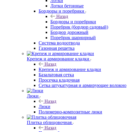
Лотки
Лотки бетонные
Бордюры и поребрики
Назад
Бордюры и поребрики
Поребрик (бордюр садовый)
Бордюр дорожный
Поребрик шарнирный
Система водоотвода
Газонная решетка
Крепеж и армирование кладки
Назад
Крепеж и армирование кладки
Базальтовая сетка
Просечка кладочная
Сетка штукатурная и армирующее волокно
Люки
Назад
Люки
Полимерно-композитные люки
Плитка облицовочная
Назад