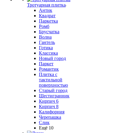
Тротуарная плитка
Антик
Квадрат
Паркетка
Ромб
Брусчатка
Волна
Гантель
Готика
Классика
Новый город
Паркет
Романтик
Плитка с
тактильной
поверхностью
Старый город
Шестигранник
Кирпич 6
Кирпич 8
Калифорния
Черепашка
Слик
Ещё 10