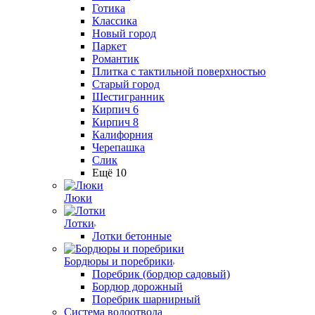
Готика
Классика
Новый город
Паркет
Романтик
Плитка с тактильной поверхностью
Старый город
Шестигранник
Кирпич 6
Кирпич 8
Калифорния
Черепашка
Слик
Ещё 10
Люки
Лотки
Лотки бетонные
Бордюры и поребрики
Поребрик (бордюр садовый)
Бордюр дорожный
Поребрик шарнирный
Система водоотвода