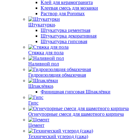
Клей для керамогранита
Клеевая смесь для мозаики
Раствор для Poromax
Штукатурки
Штукатурка цементная
Штукатурка декоративная
Штукатурка гипсовая
Стяжка для пола
Наливной пол
Гидроизоляция обмазочная
Шпаклёвки
Финишная гипсовая Шпаклёвки
Гипс
Огнеупорные смеси для шамотного кирпича
Цемент
Технический углерод (сажа)