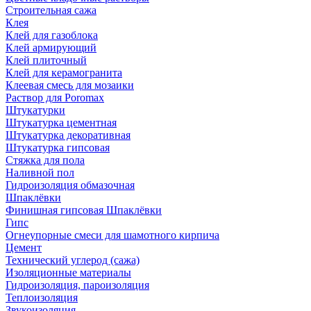
Строительная сажа
Клея
Клей для газоблока
Клей армирующий
Клей плиточный
Клей для керамогранита
Клеевая смесь для мозаики
Раствор для Poromax
Штукатурки
Штукатурка цементная
Штукатурка декоративная
Штукатурка гипсовая
Стяжка для пола
Наливной пол
Гидроизоляция обмазочная
Шпаклёвки
Финишная гипсовая Шпаклёвки
Гипс
Огнеупорные смеси для шамотного кирпича
Цемент
Технический углерод (сажа)
Изоляционные материалы
Гидроизоляция, пароизоляция
Теплоизоляция
Звукоизоляция