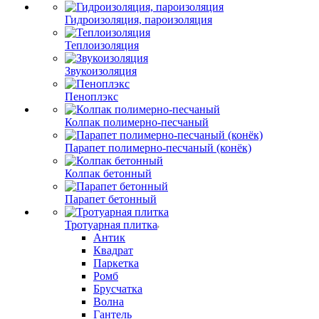
Гидроизоляция, пароизоляция
Теплоизоляция
Звукоизоляция
Пеноплэкс
Колпак полимерно-песчаный
Парапет полимерно-песчаный (конёк)
Колпак бетонный
Парапет бетонный
Тротуарная плитка
Антик
Квадрат
Паркетка
Ромб
Брусчатка
Волна
Гантель