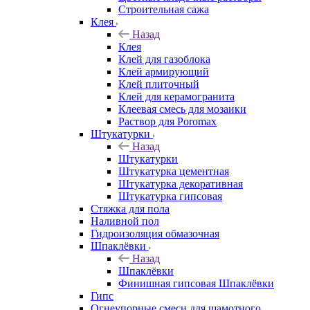
Строительная сажа
Клея
Назад
Клея
Клей для газоблока
Клей армирующий
Клей плиточный
Клей для керамогранита
Клеевая смесь для мозаики
Раствор для Poromax
Штукатурки
Назад
Штукатурки
Штукатурка цементная
Штукатурка декоративная
Штукатурка гипсовая
Стяжка для пола
Наливной пол
Гидроизоляция обмазочная
Шпаклёвки
Назад
Шпаклёвки
Финишная гипсовая Шпаклёвки
Гипс
Огнеупорные смеси для шамотного