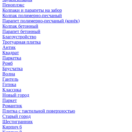
Пеноплэкс
Колпаки и парапеты на забор
Колпак полимерно-песчаный
Парапет полимерно-песчаный (конёк)
Колпак бетонный
Парапет бетонный
Благоустройство
Тротуарная плитка
Антик
Квадрат
Паркетка
Ромб
Брусчатка
Волна
Гантель
Готика
Классика
Новый город
Паркет
Романтик
Плитка с тактильной поверхностью
Старый город
Шестигранник
Кирпич 6