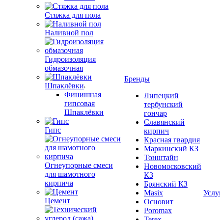
Стяжка для пола
Наливной пол
Гидроизоляция
обмазочная
Бренды
Шпаклёвки
Финишная
Липецкий
гипсовая
тербунский
Шпаклёвки
гончар
Славянский
Гипс
кирпич
Красная гвардия
Маркинский КЗ
Тонштайн
Огнеупорные смеси
Новомосковский
для шамотного
КЗ
кирпича
Брянский КЗ
Masix
Услу
Цемент
Основит
Poromax
Terex