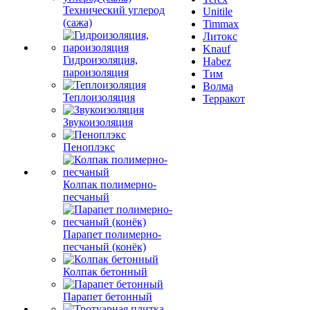
Технический углерод
Unitile
(сажа)
Timmax
Литокс
Knauf
Гидроизоляция,
Habez
пароизоляция
Тим
Волма
Теплоизоляция
Терракот
Звукоизоляция
Пеноплэкс
Колпак полимерно-
песчаный
Парапет полимерно-
песчаный (конёк)
Колпак бетонный
Парапет бетонный