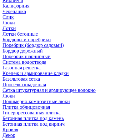
Кирпич 8
Калифорния
Черепашка
Слик
Люки
Лотки
Лотки бетонные
Бордюры и поребрики
Поребрик (бордюр садовый)
Бордюр дорожный
Поребрик шарнирный
Система водоотвода
Газонная решетка
Крепеж и армирование кладки
Базальтовая сетка
Просечка кладочная
Сетка штукатурная и армирующее волокно
Люки
Полимерно-композитные люки
Плитка облицовочная
Гиперпрессованная плитка
Бетонная плитка под камень
Бетонная плитка под кирпич
Кровля
Декор