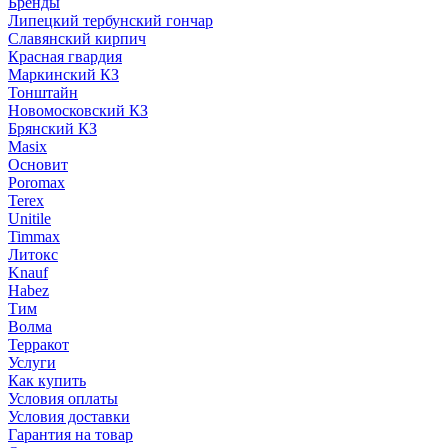
Бренды
Липецкий тербунский гончар
Славянский кирпич
Красная гвардия
Маркинский КЗ
Тонштайн
Новомосковский КЗ
Брянский КЗ
Masix
Основит
Poromax
Terex
Unitile
Timmax
Литокс
Knauf
Habez
Тим
Волма
Терракот
Услуги
Как купить
Условия оплаты
Условия доставки
Гарантия на товар