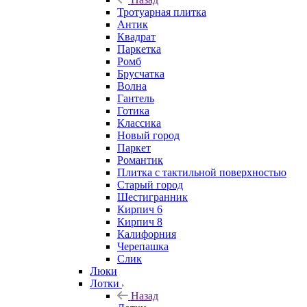
Тротуарная плитка
Антик
Квадрат
Паркетка
Ромб
Брусчатка
Волна
Гантель
Готика
Классика
Новый город
Паркет
Романтик
Плитка с тактильной поверхностью
Старый город
Шестигранник
Кирпич 6
Кирпич 8
Калифорния
Черепашка
Слик
Люки
Лотки
Назад