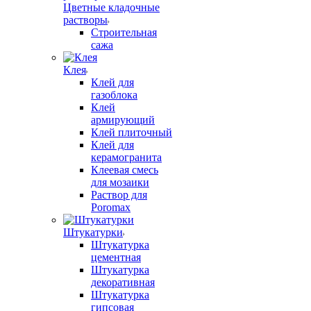
Цветные кладочные
растворы
Строительная
сажа
Клея
Клей для
газоблока
Клей
армирующий
Клей плиточный
Клей для
керамогранита
Клеевая смесь
для мозаики
Раствор для
Poromax
Штукатурки
Штукатурка
цементная
Штукатурка
декоративная
Штукатурка
гипсовая