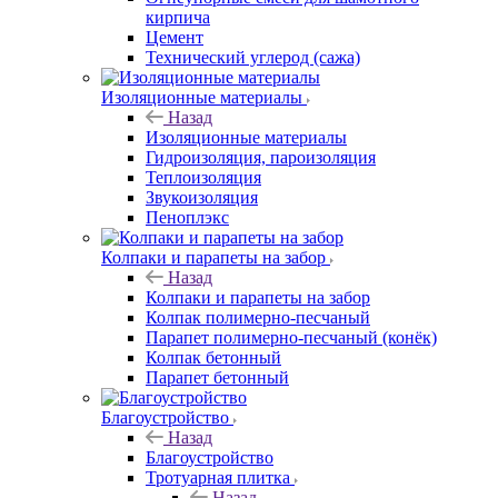
кирпича
Цемент
Технический углерод (сажа)
Изоляционные материалы
Назад
Изоляционные материалы
Гидроизоляция, пароизоляция
Теплоизоляция
Звукоизоляция
Пеноплэкс
Колпаки и парапеты на забор
Назад
Колпаки и парапеты на забор
Колпак полимерно-песчаный
Парапет полимерно-песчаный (конёк)
Колпак бетонный
Парапет бетонный
Благоустройство
Назад
Благоустройство
Тротуарная плитка
Назад