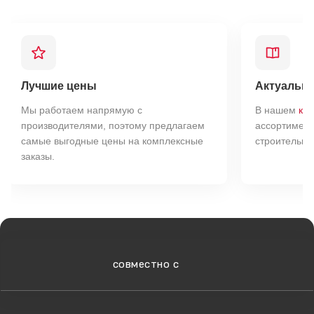
Водопоглощение, %
8%
Марка прочности
М175
Лучшие цены
Актуальны
Формат
0,9NF
Мы работаем напрямую с
В нашем
кат
производителями, поэтому предлагаем
ассортимент
Упаковка
термоусадочная плёнка
самые выгодные цены на комплексные
строительны
заказы.
Наименование фактуры
Гладкий
Место производства
Белгородская область
Вес, кг
2,3-2,4
cовместно с
Страна производства
Россия