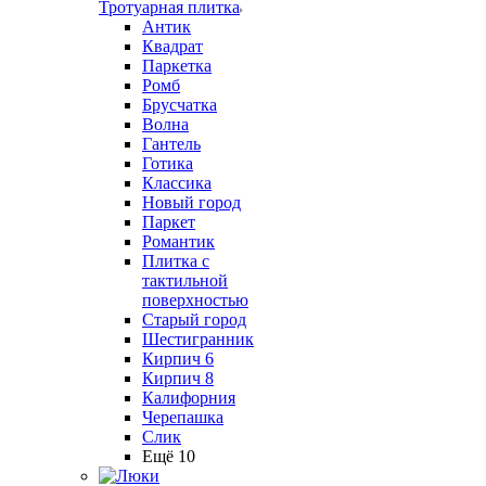
Тротуарная плитка
Антик
Квадрат
Паркетка
Ромб
Брусчатка
Волна
Гантель
Готика
Классика
Новый город
Паркет
Романтик
Плитка с
тактильной
поверхностью
Старый город
Шестигранник
Кирпич 6
Кирпич 8
Калифорния
Черепашка
Слик
Ещё 10