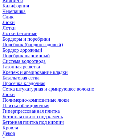
Кирпич 8
Калифорния
Черепашка
Слик
Люки
Лотки
Лотки бетонные
Бордюры и поребрики
Поребрик (бордюр садовый)
Бордюр дорожный
Поребрик шарнирный
Система водоотвода
Газонная решетка
Крепеж и армирование кладки
Базальтовая сетка
Просечка кладочная
Сетка штукатурная и армирующее волокно
Люки
Полимерно-композитные люки
Плитка облицовочная
Гиперпрессованная плитка
Бетонная плитка под камень
Бетонная плитка под кирпич
Кровля
Декор