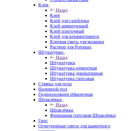
Клея
Назад
Клея
Клей для газоблока
Клей армирующий
Клей плиточный
Клей для керамогранита
Клеевая смесь для мозаики
Раствор для Poromax
Штукатурки
Назад
Штукатурки
Штукатурка цементная
Штукатурка декоративная
Штукатурка гипсовая
Стяжка для пола
Наливной пол
Гидроизоляция обмазочная
Шпаклёвки
Назад
Шпаклёвки
Финишная гипсовая Шпаклёвки
Гипс
Огнеупорные смеси для шамотного