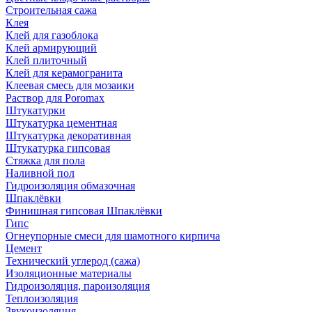
Строительная сажа
Клея
Клей для газоблока
Клей армирующий
Клей плиточный
Клей для керамогранита
Клеевая смесь для мозаики
Раствор для Poromax
Штукатурки
Штукатурка цементная
Штукатурка декоративная
Штукатурка гипсовая
Стяжка для пола
Наливной пол
Гидроизоляция обмазочная
Шпаклёвки
Финишная гипсовая Шпаклёвки
Гипс
Огнеупорные смеси для шамотного кирпича
Цемент
Технический углерод (сажа)
Изоляционные материалы
Гидроизоляция, пароизоляция
Теплоизоляция
Звукоизоляция