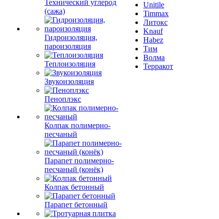
Технический углерод
Unitile
(сажа)
Timmax
Литокс
Knauf
Гидроизоляция,
Habez
пароизоляция
Тим
Волма
Теплоизоляция
Терракот
Звукоизоляция
Пеноплэкс
Колпак полимерно-
песчаный
Парапет полимерно-
песчаный (конёк)
Колпак бетонный
Парапет бетонный