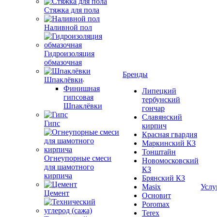
Стяжка для пола
Наливной пол
Гидроизоляция
обмазочная
Бренды
Шпаклёвки
Финишная
Липецкий
гипсовая
тербунский
Шпаклёвки
гончар
Славянский
Гипс
кирпич
Красная гвардия
Маркинский КЗ
Тонштайн
Огнеупорные смеси
Новомосковский
для шамотного
КЗ
кирпича
Брянский КЗ
Masix
Услу
Цемент
Основит
Poromax
Terex