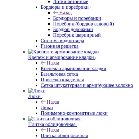
Лотки бетонные
Бордюры и поребрики
Назад
Бордюры и поребрики
Поребрик (бордюр садовый)
Бордюр дорожный
Поребрик шарнирный
Система водоотвода
Газонная решетка
Крепеж и армирование кладки
Назад
Крепеж и армирование кладки
Базальтовая сетка
Просечка кладочная
Сетка штукатурная и армирующее волокно
Люки
Назад
Люки
Полимерно-композитные люки
Плитка облицовочная
Назад
Плитка облицовочная