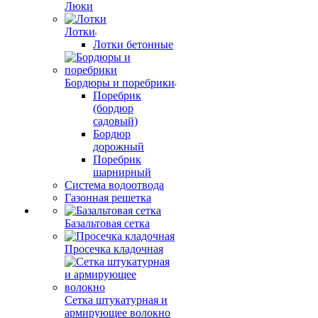
Люки
Лотки
Лотки бетонные
Бордюры и поребрики
Поребрик
(бордюр
садовый)
Бордюр
дорожный
Поребрик
шарнирный
Система водоотвода
Газонная решетка
Базальтовая сетка
Просечка кладочная
Сетка штукатурная и
армирующее волокно