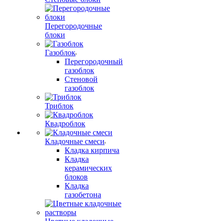
Перегородочные
блоки
Газоблок
Перегородочный
газоблок
Стеновой
газоблок
Триблок
Квадроблок
Кладочные смеси
Кладка кирпича
Кладка
керамических
блоков
Кладка
газобетона