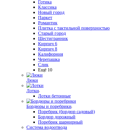
Готика
Классика
Новый город
Паркет
Романтик
Плитка с тактильной поверхностью
Старый город
Шестигранник
Кирпич 6
Кирпич 8
Калифорния
Черепашка
Слик
Ещё 10
Люки
Лотки
Лотки бетонные
Бордюры и поребрики
Поребрик (бордюр садовый)
Бордюр дорожный
Поребрик шарнирный
Система водоотвода