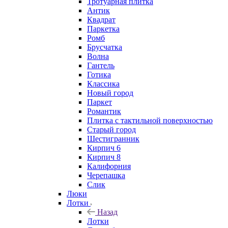
Тротуарная плитка
Антик
Квадрат
Паркетка
Ромб
Брусчатка
Волна
Гантель
Готика
Классика
Новый город
Паркет
Романтик
Плитка с тактильной поверхностью
Старый город
Шестигранник
Кирпич 6
Кирпич 8
Калифорния
Черепашка
Слик
Люки
Лотки
Назад
Лотки