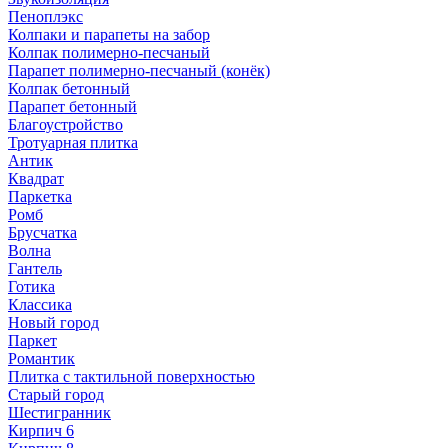
Пеноплэкс
Колпаки и парапеты на забор
Колпак полимерно-песчаный
Парапет полимерно-песчаный (конёк)
Колпак бетонный
Парапет бетонный
Благоустройство
Тротуарная плитка
Антик
Квадрат
Паркетка
Ромб
Брусчатка
Волна
Гантель
Готика
Классика
Новый город
Паркет
Романтик
Плитка с тактильной поверхностью
Старый город
Шестигранник
Кирпич 6