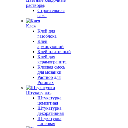
Цветные кладочные
растворы
Строительная
сажа
Клея
Клей для
газоблока
Клей
армирующий
Клей плиточный
Клей для
керамогранита
Клеевая смесь
для мозаики
Раствор для
Poromax
Штукатурки
Штукатурка
цементная
Штукатурка
декоративная
Штукатурка
гипсовая