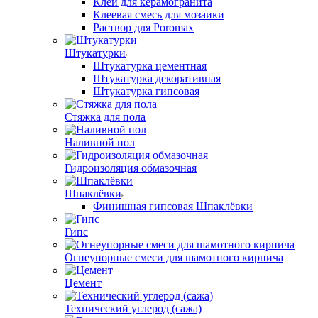
Клей для керамогранита
Клеевая смесь для мозаики
Раствор для Poromax
Штукатурки
Штукатурка цементная
Штукатурка декоративная
Штукатурка гипсовая
Стяжка для пола
Наливной пол
Гидроизоляция обмазочная
Шпаклёвки
Финишная гипсовая Шпаклёвки
Гипс
Огнеупорные смеси для шамотного кирпича
Цемент
Технический углерод (сажа)