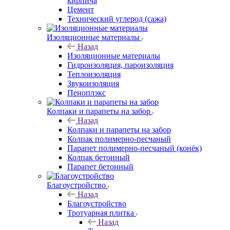
кирпича
Цемент
Технический углерод (сажа)
Изоляционные материалы
Назад
Изоляционные материалы
Гидроизоляция, пароизоляция
Теплоизоляция
Звукоизоляция
Пеноплэкс
Колпаки и парапеты на забор
Назад
Колпаки и парапеты на забор
Колпак полимерно-песчаный
Парапет полимерно-песчаный (конёк)
Колпак бетонный
Парапет бетонный
Благоустройство
Назад
Благоустройство
Тротуарная плитка
Назад