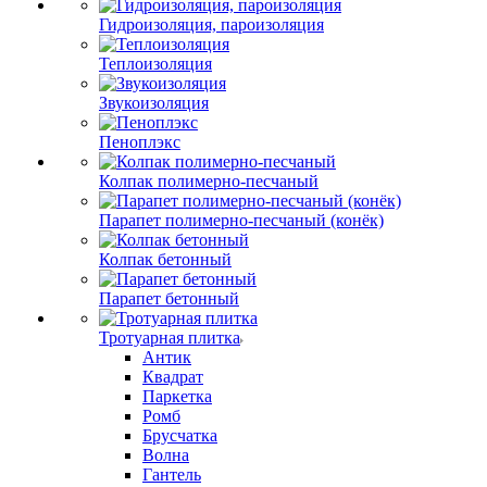
Гидроизоляция, пароизоляция
Теплоизоляция
Звукоизоляция
Пеноплэкс
Колпак полимерно-песчаный
Парапет полимерно-песчаный (конёк)
Колпак бетонный
Парапет бетонный
Тротуарная плитка
Антик
Квадрат
Паркетка
Ромб
Брусчатка
Волна
Гантель