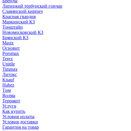
Бренды
Липецкий тербунский гончар
Славянский кирпич
Красная гвардия
Маркинский КЗ
Тонштайн
Новомосковский КЗ
Брянский КЗ
Masix
Основит
Poromax
Terex
Unitile
Timmax
Литокс
Knauf
Habez
Тим
Волма
Терракот
Услуги
Как купить
Условия оплаты
Условия доставки
Гарантия на товар