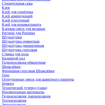
Строительная сажа
Клея
Клей для газоблока
Клей армирующий
Клей плиточный
Клей для керамогранита
Клеевая смесь для мозаики
Раствор для Poromax
Штукатурки
Штукатурка цементная
Штукатурка декоративная
Штукатурка гипсовая
Стяжка для пола
Наливной пол
Гидроизоляция обмазочная
Шпаклёвки
Финишная гипсовая Шпаклёвки
Гипс
Огнеупорные смеси для шамотного кирпича
Цемент
Технический углерод (сажа)
Изоляционные материалы
Гидроизоляция, пароизоляция
Теплоизоляция
Звукоизоляция