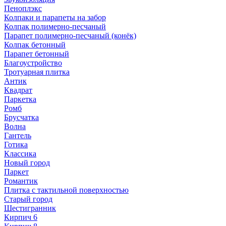
Пеноплэкс
Колпаки и парапеты на забор
Колпак полимерно-песчаный
Парапет полимерно-песчаный (конёк)
Колпак бетонный
Парапет бетонный
Благоустройство
Тротуарная плитка
Антик
Квадрат
Паркетка
Ромб
Брусчатка
Волна
Гантель
Готика
Классика
Новый город
Паркет
Романтик
Плитка с тактильной поверхностью
Старый город
Шестигранник
Кирпич 6