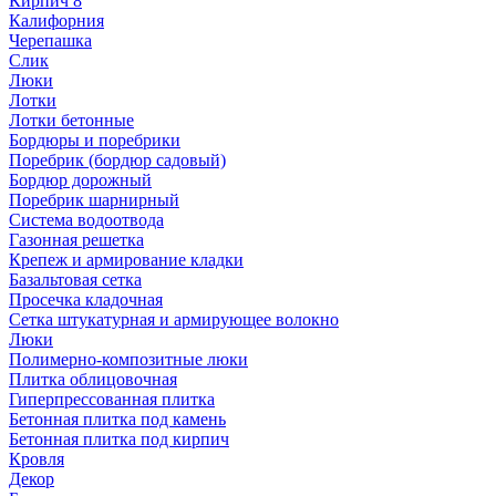
Кирпич 8
Калифорния
Черепашка
Слик
Люки
Лотки
Лотки бетонные
Бордюры и поребрики
Поребрик (бордюр садовый)
Бордюр дорожный
Поребрик шарнирный
Система водоотвода
Газонная решетка
Крепеж и армирование кладки
Базальтовая сетка
Просечка кладочная
Сетка штукатурная и армирующее волокно
Люки
Полимерно-композитные люки
Плитка облицовочная
Гиперпрессованная плитка
Бетонная плитка под камень
Бетонная плитка под кирпич
Кровля
Декор