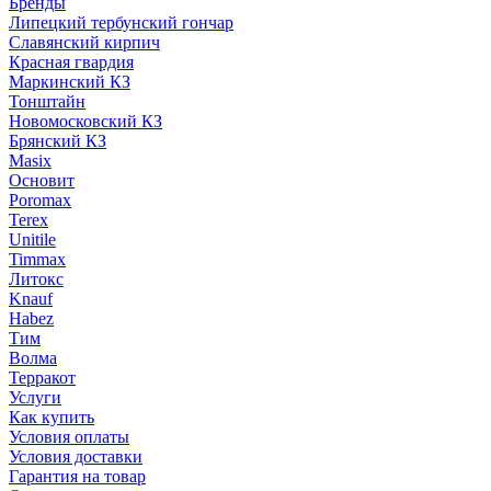
Бренды
Липецкий тербунский гончар
Славянский кирпич
Красная гвардия
Маркинский КЗ
Тонштайн
Новомосковский КЗ
Брянский КЗ
Masix
Основит
Poromax
Terex
Unitile
Timmax
Литокс
Knauf
Habez
Тим
Волма
Терракот
Услуги
Как купить
Условия оплаты
Условия доставки
Гарантия на товар