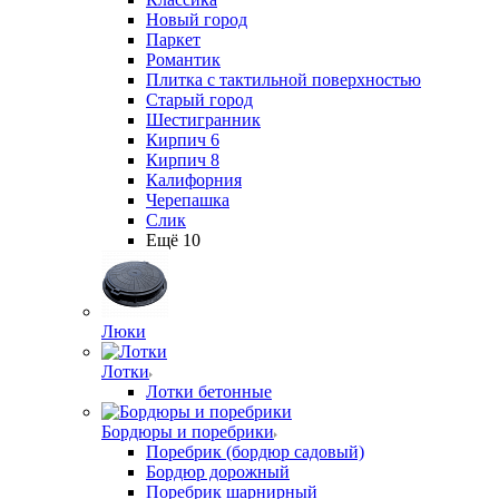
Новый город
Паркет
Романтик
Плитка с тактильной поверхностью
Старый город
Шестигранник
Кирпич 6
Кирпич 8
Калифорния
Черепашка
Слик
Ещё 10
Люки
Лотки
Лотки бетонные
Бордюры и поребрики
Поребрик (бордюр садовый)
Бордюр дорожный
Поребрик шарнирный