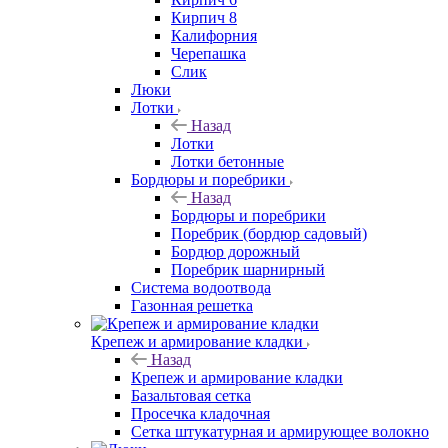
Кирпич 8
Калифорния
Черепашка
Слик
Люки
Лотки
Назад
Лотки
Лотки бетонные
Бордюры и поребрики
Назад
Бордюры и поребрики
Поребрик (бордюр садовый)
Бордюр дорожный
Поребрик шарнирный
Система водоотвода
Газонная решетка
Крепеж и армирование кладки
Назад
Крепеж и армирование кладки
Базальтовая сетка
Просечка кладочная
Сетка штукатурная и армирующее волокно