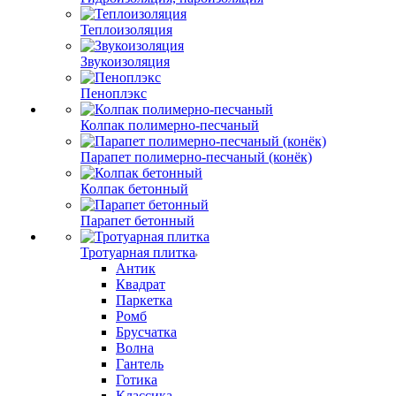
Теплоизоляция
Звукоизоляция
Пеноплэкс
Колпак полимерно-песчаный
Парапет полимерно-песчаный (конёк)
Колпак бетонный
Парапет бетонный
Тротуарная плитка
Антик
Квадрат
Паркетка
Ромб
Брусчатка
Волна
Гантель
Готика
Классика