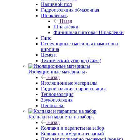
Наливной пол
Гидроизоляция обмазочная
Шпаклёвки
Назад
Шпаклёвки
Финишная гипсовая Шпаклёвки
Гипс
Огнеупорные смеси для шамотного
кирпича
Цемент
Технический углерод (сажа)
Изоляционные материалы
Назад
Изоляционные материалы
Гидроизоляция, пароизоляция
Теплоизоляция
Звукоизоляция
Пеноплэкс
Колпаки и парапеты на забор
Назад
Колпаки и парапеты на забор
Колпак полимерно-песчаный
Парапет полимерно-песчаный (конёк)