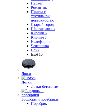
Паркет
Романтик
Плитка с
тактильной
поверхностью
Старый город
Шестигранник
Кирпич 6
Кирпич 8
Калифорния
Черепашка
Слик
Ещё 10
Люки
Лотки
Лотки бетонные
Бордюры и поребрики
Поребрик