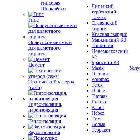
гипсовая
Липецкий
Шпаклёвки
тербунский
гончар
Гипс
Славянский
кирпич
Красная гвардия
Маркинский КЗ
Огнеупорные смеси
Тонштайн
для шамотного
Новомосковский
кирпича
КЗ
Брянский КЗ
Цемент
Masix
Услу
Основит
Poromax
Технический углерод
Terex
(сажа)
Unitile
Timmax
Литокс
Гидроизоляция,
Knauf
пароизоляция
Habez
Тим
Теплоизоляция
Волма
Терракот
Звукоизоляция