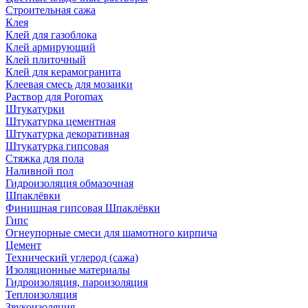
Строительная сажа
Клея
Клей для газоблока
Клей армирующий
Клей плиточный
Клей для керамогранита
Клеевая смесь для мозаики
Раствор для Poromax
Штукатурки
Штукатурка цементная
Штукатурка декоративная
Штукатурка гипсовая
Стяжка для пола
Наливной пол
Гидроизоляция обмазочная
Шпаклёвки
Финишная гипсовая Шпаклёвки
Гипс
Огнеупорные смеси для шамотного кирпича
Цемент
Технический углерод (сажа)
Изоляционные материалы
Гидроизоляция, пароизоляция
Теплоизоляция
Звукоизоляция