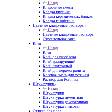
Назад
Кладочные смеси
Кладка кирпича
Кладка керамических блоков
Кладка газобетона
Цветные кладочные растворы
Назад
Цветные кладочные растворы
Строительная сажа
Клея
Назад
Клея
Клей для газоблока
Клей армирующий
Клей плиточный
Клей для керамогранита
Клеевая смесь для мозаики
Раствор для Poromax
Штукатурки
Назад
Штукатурки
Штукатурка цементная
Штукатурка декоративная
Штукатурка гипсовая
Стяжка для пола