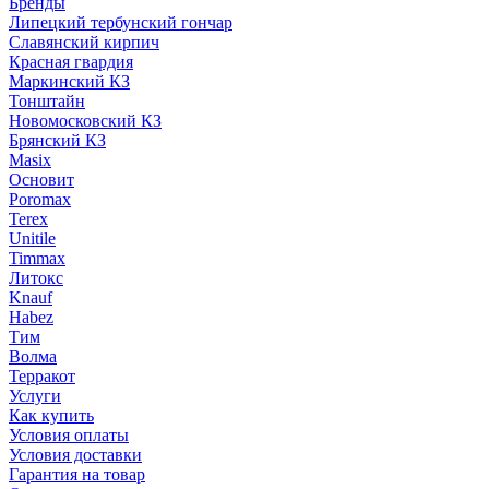
Бренды
Липецкий тербунский гончар
Славянский кирпич
Красная гвардия
Маркинский КЗ
Тонштайн
Новомосковский КЗ
Брянский КЗ
Masix
Основит
Poromax
Terex
Unitile
Timmax
Литокс
Knauf
Habez
Тим
Волма
Терракот
Услуги
Как купить
Условия оплаты
Условия доставки
Гарантия на товар