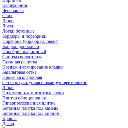
Кирпич 8
Калифорния
Черепашка
Слик
Люки
Лотки
Лотки бетонные
Бордюры и поребрики
Поребрик (бордюр садовый)
Бордюр дорожный
Поребрик шарнирный
Система водоотвода
Газонная решетка
Крепеж и армирование кладки
Базальтовая сетка
Просечка кладочная
Сетка штукатурная и армирующее волокно
Люки
Полимерно-композитные люки
Плитка облицовочная
Гиперпрессованная плитка
Бетонная плитка под камень
Бетонная плитка под кирпич
Кровля
Декор