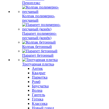
Пеноплэкс
Колпак полимерно-
песчаный
Парапет полимерно-
песчаный (конёк)
Колпак бетонный
Парапет бетонный
Тротуарная плитка
Антик
Квадрат
Паркетка
Ромб
Брусчатка
Волна
Гантель
Готика
Классика
Новый город