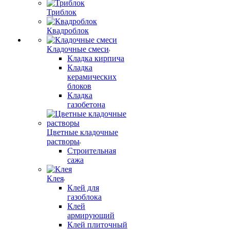
Триблок
Квадроблок
Кладочные смеси
Кладка кирпича
Кладка
керамических
блоков
Кладка
газобетона
Цветные кладочные
растворы
Строительная
сажа
Клея
Клей для
газоблока
Клей
армирующий
Клей плиточный