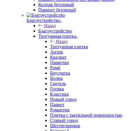
Колпак бетонный
Парапет бетонный
Благоустройство
Назад
Благоустройство
Тротуарная плитка
Назад
Тротуарная плитка
Антик
Квадрат
Паркетка
Ромб
Брусчатка
Волна
Гантель
Готика
Классика
Новый город
Паркет
Романтик
Плитка с тактильной поверхностью
Старый город
Шестигранник
Кирпич 6