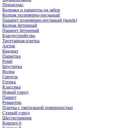
Пеноплэкс
Колпаки и парапеты на забор
Колпак полимерно-песчаный
Парапет полимерно-песчаный (конёк)
Колпак бетонный
Парапет бетонный
Благоустройство
Тротуарная плитка
Антик
Квадрат
Паркетка
Ромб
Брусчатка
Волна
Гантель
Готика
Классика
Новый город
Паркет
Романтик
Плитка с тактильной поверхностью
Старый город
Шестигранник
Кирпич 6