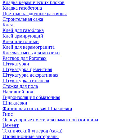
Кладка керамических блоков
Кладка газобетона
Цветные кладочные растворы
Строительная сажа
Клея
Клей для газоблока
Клей армирующий
Клей плиточный
Клей для керамогранита
Клеевая смесь для мозаики
Раствор для Poromax
Штукатурки
Штукатурка цементная
Штукатурка декоративная
Штукатурка гипсовая
Стяжка для пола
Наливной пол
Гидроизоляция обмазочная
Шпаклёвки
Финишная гипсовая Шпаклёвки
Гипс
Огнеупорные смеси для шамотного кирпича
Цемент
Технический углерод (сажа)
Изоляционные материалы