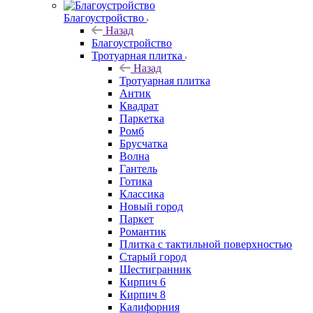
Благоустройство
Назад
Благоустройство
Тротуарная плитка
Назад
Тротуарная плитка
Антик
Квадрат
Паркетка
Ромб
Брусчатка
Волна
Гантель
Готика
Классика
Новый город
Паркет
Романтик
Плитка с тактильной поверхностью
Старый город
Шестигранник
Кирпич 6
Кирпич 8
Калифорния