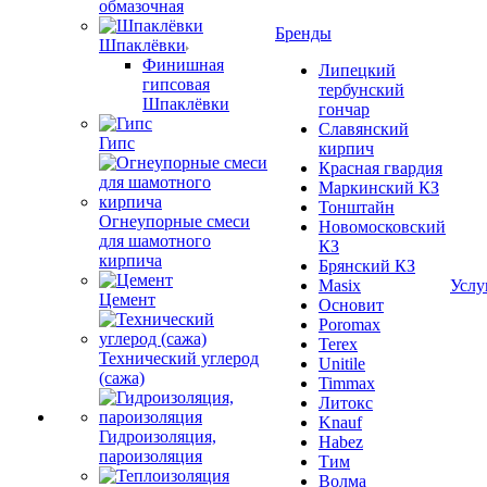
обмазочная
Бренды
Шпаклёвки
Финишная
Липецкий
гипсовая
тербунский
Шпаклёвки
гончар
Славянский
Гипс
кирпич
Красная гвардия
Маркинский КЗ
Тонштайн
Огнеупорные смеси
Новомосковский
для шамотного
КЗ
кирпича
Брянский КЗ
Masix
Услу
Цемент
Основит
Poromax
Terex
Технический углерод
Unitile
(сажа)
Timmax
Литокс
Knauf
Гидроизоляция,
Habez
пароизоляция
Тим
Волма