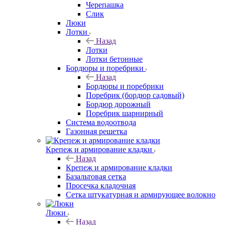
Черепашка
Слик
Люки
Лотки
Назад
Лотки
Лотки бетонные
Бордюры и поребрики
Назад
Бордюры и поребрики
Поребрик (бордюр садовый)
Бордюр дорожный
Поребрик шарнирный
Система водоотвода
Газонная решетка
Крепеж и армирование кладки
Назад
Крепеж и армирование кладки
Базальтовая сетка
Просечка кладочная
Сетка штукатурная и армирующее волокно
Люки
Назад