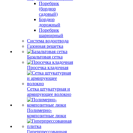
Поребрик
(бордюр
садовый)
Бордюр
дорожный
Поребрик
шарнирный
Система водоотвода
Газонная решетка
Базальтовая сетка
Просечка кладочная
Сетка штукатурная и
армирующее волокно
Полимерно-
композитные люки
Гиперпрессованная