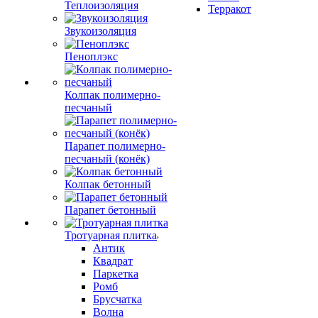
Теплоизоляция
Терракот
Звукоизоляция
Пеноплэкс
Колпак полимерно-
песчаный
Парапет полимерно-
песчаный (конёк)
Колпак бетонный
Парапет бетонный
Тротуарная плитка
Антик
Квадрат
Паркетка
Ромб
Брусчатка
Волна