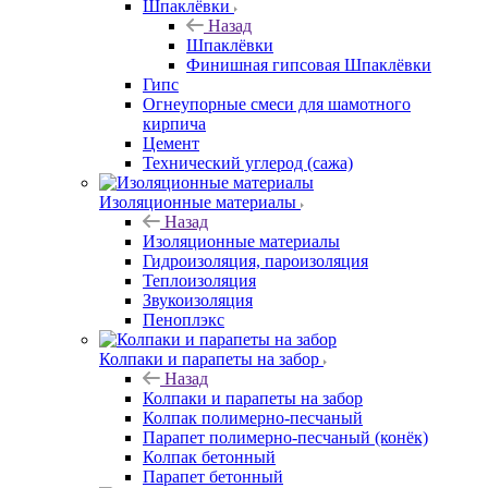
Шпаклёвки
Назад
Шпаклёвки
Финишная гипсовая Шпаклёвки
Гипс
Огнеупорные смеси для шамотного
кирпича
Цемент
Технический углерод (сажа)
Изоляционные материалы
Назад
Изоляционные материалы
Гидроизоляция, пароизоляция
Теплоизоляция
Звукоизоляция
Пеноплэкс
Колпаки и парапеты на забор
Назад
Колпаки и парапеты на забор
Колпак полимерно-песчаный
Парапет полимерно-песчаный (конёк)
Колпак бетонный
Парапет бетонный