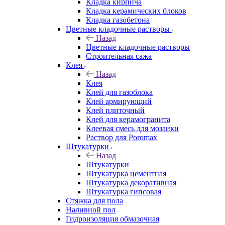
Кладка кирпича
Кладка керамических блоков
Кладка газобетона
Цветные кладочные растворы
Назад
Цветные кладочные растворы
Строительная сажа
Клея
Назад
Клея
Клей для газоблока
Клей армирующий
Клей плиточный
Клей для керамогранита
Клеевая смесь для мозаики
Раствор для Poromax
Штукатурки
Назад
Штукатурки
Штукатурка цементная
Штукатурка декоративная
Штукатурка гипсовая
Стяжка для пола
Наливной пол
Гидроизоляция обмазочная