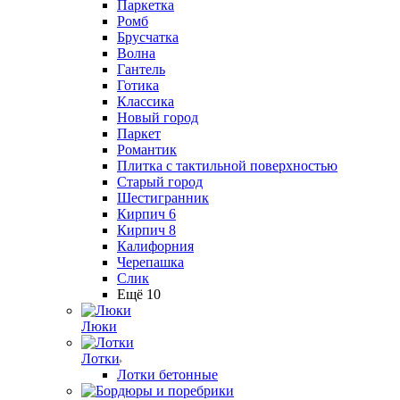
Паркетка
Ромб
Брусчатка
Волна
Гантель
Готика
Классика
Новый город
Паркет
Романтик
Плитка с тактильной поверхностью
Старый город
Шестигранник
Кирпич 6
Кирпич 8
Калифорния
Черепашка
Слик
Ещё 10
Люки
Лотки
Лотки бетонные