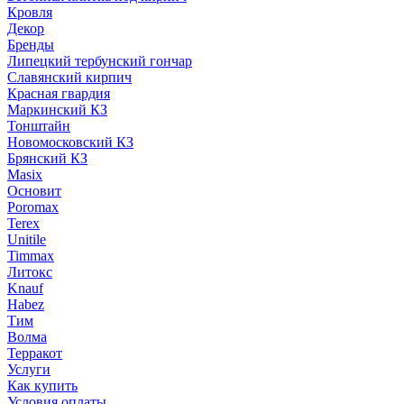
Кровля
Декор
Бренды
Липецкий тербунский гончар
Славянский кирпич
Красная гвардия
Маркинский КЗ
Тонштайн
Новомосковский КЗ
Брянский КЗ
Masix
Основит
Poromax
Terex
Unitile
Timmax
Литокс
Knauf
Habez
Тим
Волма
Терракот
Услуги
Как купить
Условия оплаты