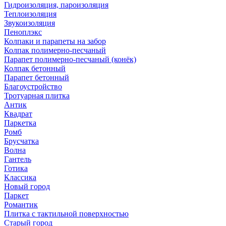
Гидроизоляция, пароизоляция
Теплоизоляция
Звукоизоляция
Пеноплэкс
Колпаки и парапеты на забор
Колпак полимерно-песчаный
Парапет полимерно-песчаный (конёк)
Колпак бетонный
Парапет бетонный
Благоустройство
Тротуарная плитка
Антик
Квадрат
Паркетка
Ромб
Брусчатка
Волна
Гантель
Готика
Классика
Новый город
Паркет
Романтик
Плитка с тактильной поверхностью
Старый город