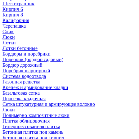
Шестигранник
Кирпич 6
Кирпич 8
Калифорния
Черепашка
Слик
Люки
Лотки
Лотки бетонные
Бордюры и поребрики
Поребрик (бордюр садовый)
Бордюр дорожный
Поребрик шарнирный
Система водоотвода
Газонная решетка
Крепеж и армирование кладки
Базальтовая сетка
Просечка кладочная
Сетка штукатурная и армирующее волокно
Люки
Полимерно-композитные люки
Плитка облицовочная
Гиперпрессованная плитка
Бетонная плитка под камень
Бетонная плитка под кирпич