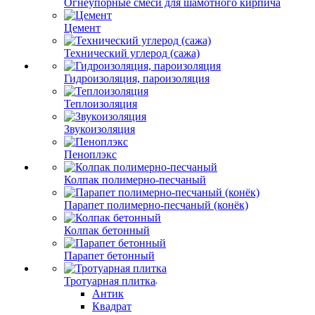
Огнеупорные смеси для шамотного кирпича
Цемент
Технический углерод (сажа)
Гидроизоляция, пароизоляция
Теплоизоляция
Звукоизоляция
Пеноплэкс
Колпак полимерно-песчаный
Парапет полимерно-песчаный (конёк)
Колпак бетонный
Парапет бетонный
Тротуарная плитка
Антик
Квадрат