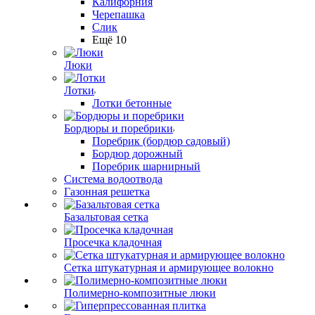
Калифорния
Черепашка
Слик
Ещё 10
Люки
Лотки
Лотки бетонные
Бордюры и поребрики
Поребрик (бордюр садовый)
Бордюр дорожный
Поребрик шарнирный
Система водоотвода
Газонная решетка
Базальтовая сетка
Просечка кладочная
Сетка штукатурная и армирующее волокно
Полимерно-композитные люки