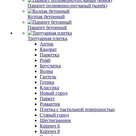
Парапет полимерно-песчаный (конёк)
Колпак бетонный
Парапет бетонный
Тротуарная плитка
Антик
Квадрат
Паркетка
Ромб
Брусчатка
Волна
Гантель
Готика
Классика
Новый город
Паркет
Романтик
Плитка с тактильной поверхностью
Старый город
Шестигранник
Кирпич 6
Кирпич 8