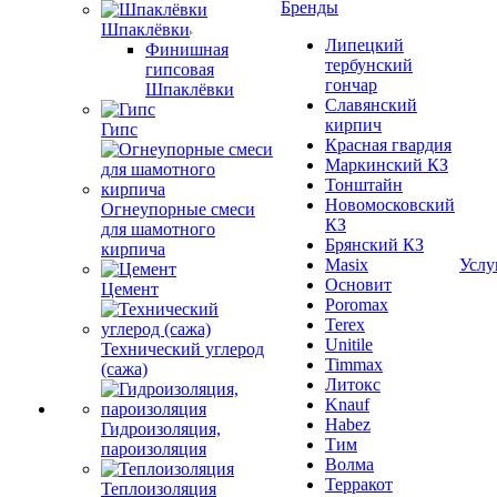
Бренды
Шпаклёвки
Липецкий
Финишная
тербунский
гипсовая
гончар
Шпаклёвки
Славянский
кирпич
Гипс
Красная гвардия
Маркинский КЗ
Тонштайн
Новомосковский
Огнеупорные смеси
КЗ
для шамотного
Брянский КЗ
кирпича
Masix
Услу
Основит
Цемент
Poromax
Terex
Unitile
Технический углерод
Timmax
(сажа)
Литокс
Knauf
Habez
Гидроизоляция,
Тим
пароизоляция
Волма
Терракот
Теплоизоляция