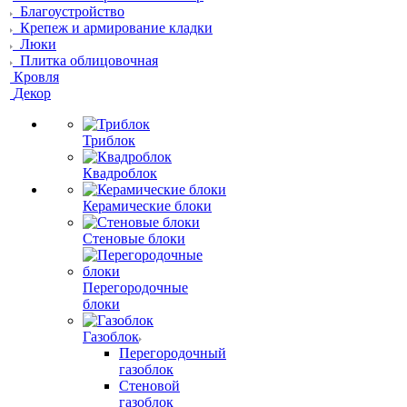
Благоустройство
Крепеж и армирование кладки
Люки
Плитка облицовочная
Кровля
Декор
Триблок
Квадроблок
Керамические блоки
Стеновые блоки
Перегородочные
блоки
Газоблок
Перегородочный
газоблок
Стеновой
газоблок