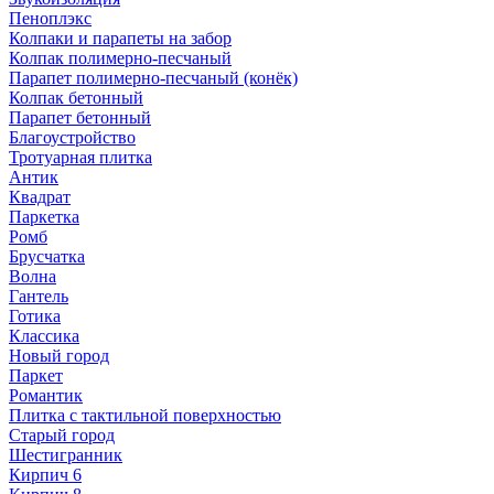
Пеноплэкс
Колпаки и парапеты на забор
Колпак полимерно-песчаный
Парапет полимерно-песчаный (конёк)
Колпак бетонный
Парапет бетонный
Благоустройство
Тротуарная плитка
Антик
Квадрат
Паркетка
Ромб
Брусчатка
Волна
Гантель
Готика
Классика
Новый город
Паркет
Романтик
Плитка с тактильной поверхностью
Старый город
Шестигранник
Кирпич 6