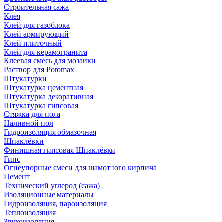
Строительная сажа
Клея
Клей для газоблока
Клей армирующий
Клей плиточный
Клей для керамогранита
Клеевая смесь для мозаики
Раствор для Poromax
Штукатурки
Штукатурка цементная
Штукатурка декоративная
Штукатурка гипсовая
Стяжка для пола
Наливной пол
Гидроизоляция обмазочная
Шпаклёвки
Финишная гипсовая Шпаклёвки
Гипс
Огнеупорные смеси для шамотного кирпича
Цемент
Технический углерод (сажа)
Изоляционные материалы
Гидроизоляция, пароизоляция
Теплоизоляция
Звукоизоляция