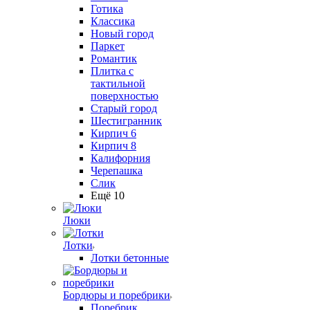
Готика
Классика
Новый город
Паркет
Романтик
Плитка с
тактильной
поверхностью
Старый город
Шестигранник
Кирпич 6
Кирпич 8
Калифорния
Черепашка
Слик
Ещё 10
Люки
Лотки
Лотки бетонные
Бордюры и поребрики
Поребрик