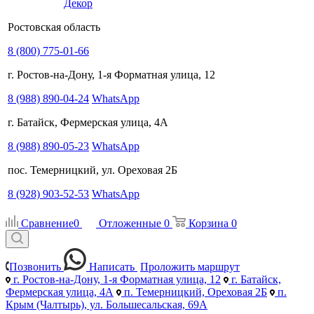
Декор
Ростовская область
8 (800) 775-01-66
г. Ростов-на-Дону, 1-я Форматная улица, 12
8 (988) 890-04-24
WhatsApp
г. Батайск, Фермерская улица, 4А
8 (988) 890-05-23
WhatsApp
пос. Темерницкий, ул. Ореховая 2Б
8 (928) 903-52-53
WhatsApp
Сравнение
0
Отложенные
0
Корзина
0
Позвонить
Написать
Проложить маршрут
г. Ростов-на-Дону, 1-я Форматная улица, 12
г. Батайск,
Фермерская улица, 4А
п. Темерницкий, Ореховая 2Б
п.
Крым (Чалтырь), ул. Большесальская, 69А