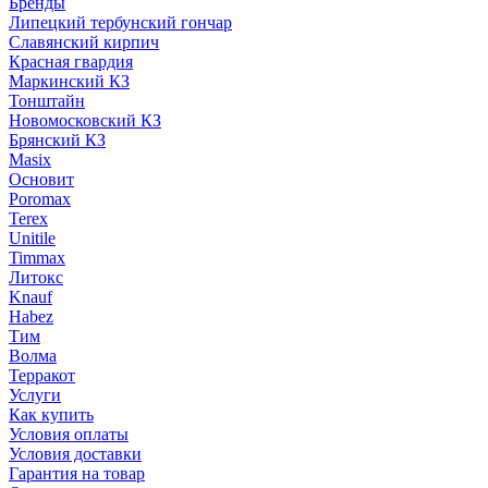
Бренды
Липецкий тербунский гончар
Славянский кирпич
Красная гвардия
Маркинский КЗ
Тонштайн
Новомосковский КЗ
Брянский КЗ
Masix
Основит
Poromax
Terex
Unitile
Timmax
Литокс
Knauf
Habez
Тим
Волма
Терракот
Услуги
Как купить
Условия оплаты
Условия доставки
Гарантия на товар