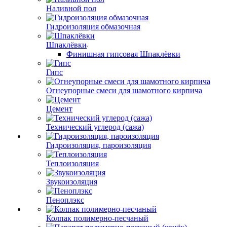
Наливной пол
Гидроизоляция обмазочная
Шпаклёвки
Финишная гипсовая Шпаклёвки
Гипс
Огнеупорные смеси для шамотного кирпича
Цемент
Технический углерод (сажа)
Гидроизоляция, пароизоляция
Теплоизоляция
Звукоизоляция
Пеноплэкс
Колпак полимерно-песчаный