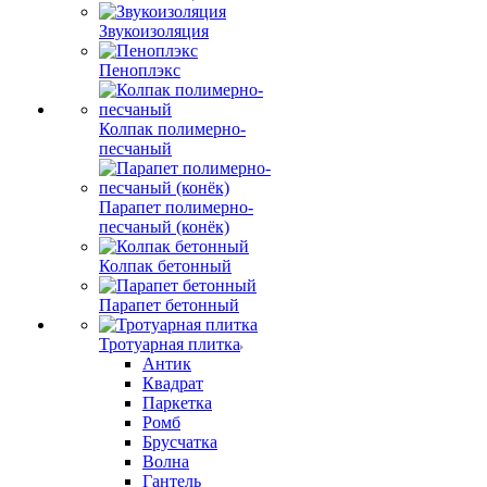
Звукоизоляция
Пеноплэкс
Колпак полимерно-
песчаный
Парапет полимерно-
песчаный (конёк)
Колпак бетонный
Парапет бетонный
Тротуарная плитка
Антик
Квадрат
Паркетка
Ромб
Брусчатка
Волна
Гантель