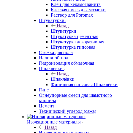
Клей для керамогранита
Клеевая смесь для мозаики
Раствор для Poromax
Штукатурки
Назад
Штукатурки
Штукатурка цементная
Штукатурка декоративная
Штукатурка гипсовая
Стяжка для пола
Наливной пол
Гидроизоляция обмазочная
Шпаклёвки
Назад
Шпаклёвки
Финишная гипсовая Шпаклёвки
Гипс
Огнеупорные смеси для шамотного
кирпича
Цемент
Технический углерод (сажа)
Изоляционные материалы
Назад
Изоляционные материалы