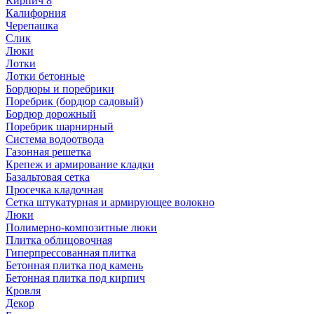
Кирпич 8
Калифорния
Черепашка
Слик
Люки
Лотки
Лотки бетонные
Бордюры и поребрики
Поребрик (бордюр садовый)
Бордюр дорожный
Поребрик шарнирный
Система водоотвода
Газонная решетка
Крепеж и армирование кладки
Базальтовая сетка
Просечка кладочная
Сетка штукатурная и армирующее волокно
Люки
Полимерно-композитные люки
Плитка облицовочная
Гиперпрессованная плитка
Бетонная плитка под камень
Бетонная плитка под кирпич
Кровля
Декор