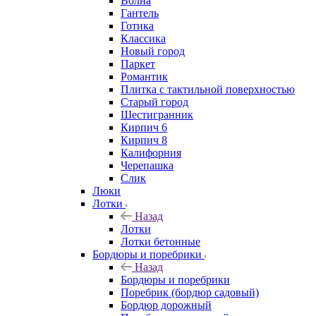
Волна
Гантель
Готика
Классика
Новый город
Паркет
Романтик
Плитка с тактильной поверхностью
Старый город
Шестигранник
Кирпич 6
Кирпич 8
Калифорния
Черепашка
Слик
Люки
Лотки
Назад
Лотки
Лотки бетонные
Бордюры и поребрики
Назад
Бордюры и поребрики
Поребрик (бордюр садовый)
Бордюр дорожный