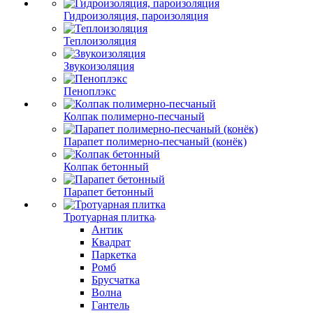
Гидроизоляция, пароизоляция
Теплоизоляция
Звукоизоляция
Пеноплэкс
Колпак полимерно-песчаный
Парапет полимерно-песчаный (конёк)
Колпак бетонный
Парапет бетонный
Тротуарная плитка
Антик
Квадрат
Паркетка
Ромб
Брусчатка
Волна
Гантель