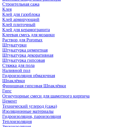
Строительная сажа
Клея
Клей для газоблока
Клей армирующий
Клей плиточный
Клей для керамогранита
Клеевая смесь для мозаики
Раствор для Poromax
Штукатурки
Штукатурка цементная
Штукатурка декоративная
Штукатурка гипсовая
Стяжка для пола
Наливной пол
Гидроизоляция обмазочная
Шпаклёвки
Финишная гипсовая Шпаклёвки
Гипс
Огнеупорные смеси для шамотного кирпича
Цемент
Технический углерод (сажа)
Изоляционные материалы
Гидроизоляция, пароизоляция
Теплоизоляция
Звукоизоляция