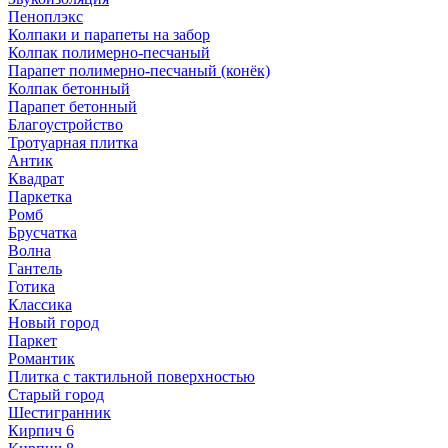
Пеноплэкс
Колпаки и парапеты на забор
Колпак полимерно-песчаный
Парапет полимерно-песчаный (конёк)
Колпак бетонный
Парапет бетонный
Благоустройство
Тротуарная плитка
Антик
Квадрат
Паркетка
Ромб
Брусчатка
Волна
Гантель
Готика
Классика
Новый город
Паркет
Романтик
Плитка с тактильной поверхностью
Старый город
Шестигранник
Кирпич 6