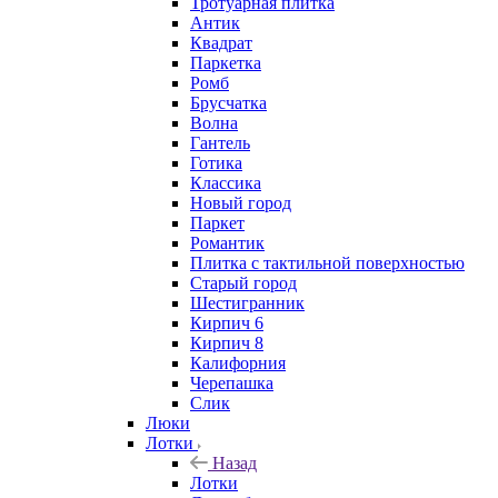
Тротуарная плитка
Антик
Квадрат
Паркетка
Ромб
Брусчатка
Волна
Гантель
Готика
Классика
Новый город
Паркет
Романтик
Плитка с тактильной поверхностью
Старый город
Шестигранник
Кирпич 6
Кирпич 8
Калифорния
Черепашка
Слик
Люки
Лотки
Назад
Лотки