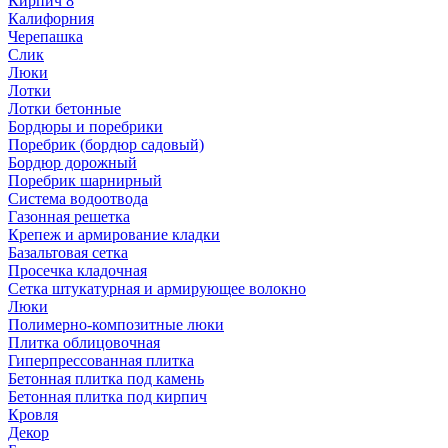
Кирпич 8
Калифорния
Черепашка
Слик
Люки
Лотки
Лотки бетонные
Бордюры и поребрики
Поребрик (бордюр садовый)
Бордюр дорожный
Поребрик шарнирный
Система водоотвода
Газонная решетка
Крепеж и армирование кладки
Базальтовая сетка
Просечка кладочная
Сетка штукатурная и армирующее волокно
Люки
Полимерно-композитные люки
Плитка облицовочная
Гиперпрессованная плитка
Бетонная плитка под камень
Бетонная плитка под кирпич
Кровля
Декор