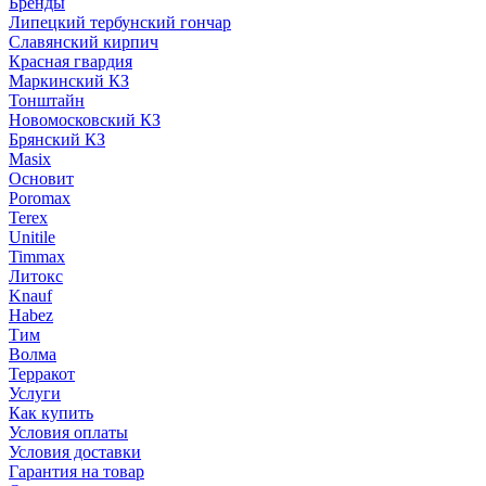
Бренды
Липецкий тербунский гончар
Славянский кирпич
Красная гвардия
Маркинский КЗ
Тонштайн
Новомосковский КЗ
Брянский КЗ
Masix
Основит
Poromax
Terex
Unitile
Timmax
Литокс
Knauf
Habez
Тим
Волма
Терракот
Услуги
Как купить
Условия оплаты
Условия доставки
Гарантия на товар