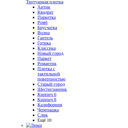
Тротуарная плитка
Антик
Квадрат
Паркетка
Ромб
Брусчатка
Волна
Гантель
Готика
Классика
Новый город
Паркет
Романтик
Плитка с
тактильной
поверхностью
Старый город
Шестигранник
Кирпич 6
Кирпич 8
Калифорния
Черепашка
Слик
Ещё 10