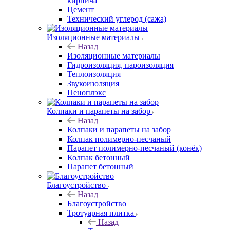
кирпича
Цемент
Технический углерод (сажа)
Изоляционные материалы
Назад
Изоляционные материалы
Гидроизоляция, пароизоляция
Теплоизоляция
Звукоизоляция
Пеноплэкс
Колпаки и парапеты на забор
Назад
Колпаки и парапеты на забор
Колпак полимерно-песчаный
Парапет полимерно-песчаный (конёк)
Колпак бетонный
Парапет бетонный
Благоустройство
Назад
Благоустройство
Тротуарная плитка
Назад