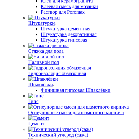
Клей для керамогранита
Клеевая смесь для мозаики
Раствор для Poromax
Штукатурки
Штукатурка цементная
Штукатурка декоративная
Штукатурка гипсовая
Стяжка для пола
Наливной пол
Гидроизоляция обмазочная
Шпаклёвки
Финишная гипсовая Шпаклёвки
Гипс
Огнеупорные смеси для шамотного кирпича
Цемент
Технический углерод (сажа)