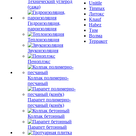
Технический углерод
Unitile
(сажа)
Timmax
Литокс
Knauf
Гидроизоляция,
Habez
пароизоляция
Тим
Волма
Теплоизоляция
Терракот
Звукоизоляция
Пеноплэкс
Колпак полимерно-
песчаный
Парапет полимерно-
песчаный (конёк)
Колпак бетонный
Парапет бетонный