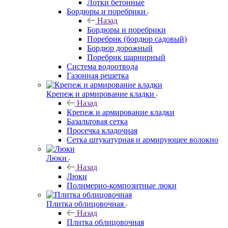
Лотки бетонные
Бордюры и поребрики
Назад
Бордюры и поребрики
Поребрик (бордюр садовый)
Бордюр дорожный
Поребрик шарнирный
Система водоотвода
Газонная решетка
Крепеж и армирование кладки
Назад
Крепеж и армирование кладки
Базальтовая сетка
Просечка кладочная
Сетка штукатурная и армирующее волокно
Люки
Назад
Люки
Полимерно-композитные люки
Плитка облицовочная
Назад
Плитка облицовочная