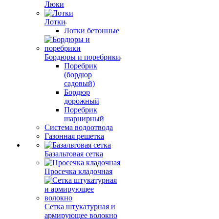
Люки
Лотки
Лотки бетонные
Бордюры и поребрики
Поребрик
(бордюр
садовый)
Бордюр
дорожный
Поребрик
шарнирный
Система водоотвода
Газонная решетка
Базальтовая сетка
Просечка кладочная
Сетка штукатурная и
армирующее волокно