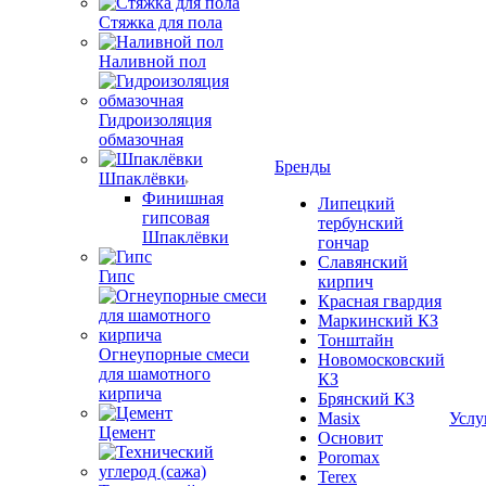
Стяжка для пола
Наливной пол
Гидроизоляция
обмазочная
Бренды
Шпаклёвки
Финишная
Липецкий
гипсовая
тербунский
Шпаклёвки
гончар
Славянский
Гипс
кирпич
Красная гвардия
Маркинский КЗ
Тонштайн
Огнеупорные смеси
Новомосковский
для шамотного
КЗ
кирпича
Брянский КЗ
Masix
Услу
Цемент
Основит
Poromax
Terex