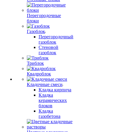
Перегородочные
блоки
Газоблок
Перегородочный
газоблок
Стеновой
газоблок
Триблок
Квадроблок
Кладочные смеси
Кладка кирпича
Кладка
керамических
блоков
Кладка
газобетона