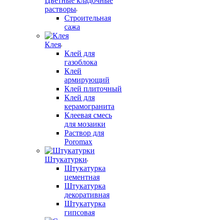
Цветные кладочные
растворы
Строительная
сажа
Клея
Клей для
газоблока
Клей
армирующий
Клей плиточный
Клей для
керамогранита
Клеевая смесь
для мозаики
Раствор для
Poromax
Штукатурки
Штукатурка
цементная
Штукатурка
декоративная
Штукатурка
гипсовая