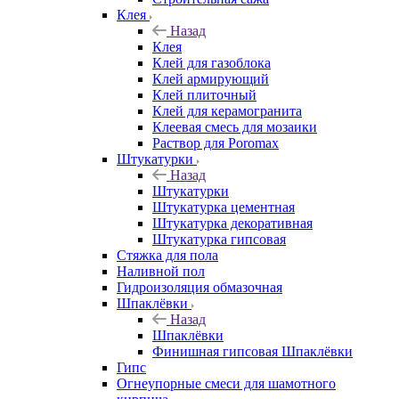
Клея
Назад
Клея
Клей для газоблока
Клей армирующий
Клей плиточный
Клей для керамогранита
Клеевая смесь для мозаики
Раствор для Poromax
Штукатурки
Назад
Штукатурки
Штукатурка цементная
Штукатурка декоративная
Штукатурка гипсовая
Стяжка для пола
Наливной пол
Гидроизоляция обмазочная
Шпаклёвки
Назад
Шпаклёвки
Финишная гипсовая Шпаклёвки
Гипс
Огнеупорные смеси для шамотного