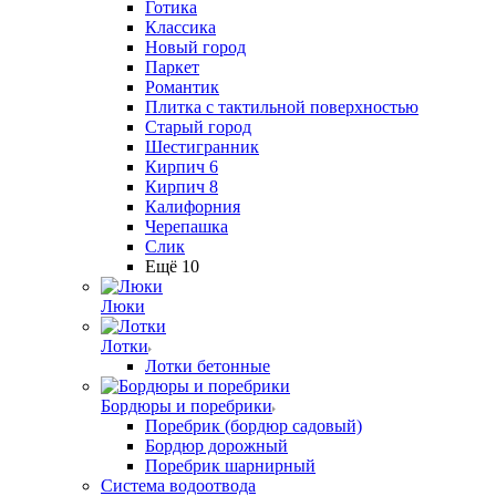
Готика
Классика
Новый город
Паркет
Романтик
Плитка с тактильной поверхностью
Старый город
Шестигранник
Кирпич 6
Кирпич 8
Калифорния
Черепашка
Слик
Ещё 10
Люки
Лотки
Лотки бетонные
Бордюры и поребрики
Поребрик (бордюр садовый)
Бордюр дорожный
Поребрик шарнирный
Система водоотвода