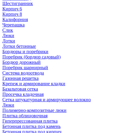
Шестигранник
Кирпич 6
Кирпич 8
Калифорния
Черепашка
Слик
Люки
Лотки
Лотки бетонные
Бордюры и поребрики
Поребрик (бордюр садовый)
Бордюр дорожный
Поребрик шарнирный
Система водоотвода
Газонная решетка
Крепеж и армирование кладки
Базальтовая сетка
Просечка кладочная
Сетка штукатурная и армирующее волокно
Люки
Полимерно-композитные люки
Плитка облицовочная
Гиперпрессованная плитка
Бетонная плитка под камень
Бетонная плитка под кирпич