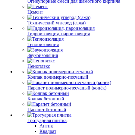
Огнеупорные смеси для шамотного кирпича
Цемент
Технический углерод (сажа)
Гидроизоляция, пароизоляция
Теплоизоляция
Звукоизоляция
Пеноплэкс
Колпак полимерно-песчаный
Парапет полимерно-песчаный (конёк)
Колпак бетонный
Парапет бетонный
Тротуарная плитка
Антик
Квадрат