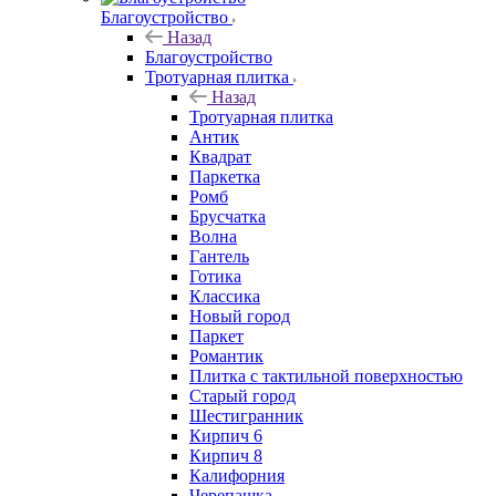
Благоустройство
Назад
Благоустройство
Тротуарная плитка
Назад
Тротуарная плитка
Антик
Квадрат
Паркетка
Ромб
Брусчатка
Волна
Гантель
Готика
Классика
Новый город
Паркет
Романтик
Плитка с тактильной поверхностью
Старый город
Шестигранник
Кирпич 6
Кирпич 8
Калифорния
Черепашка