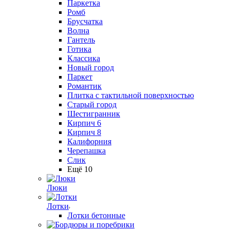
Паркетка
Ромб
Брусчатка
Волна
Гантель
Готика
Классика
Новый город
Паркет
Романтик
Плитка с тактильной поверхностью
Старый город
Шестигранник
Кирпич 6
Кирпич 8
Калифорния
Черепашка
Слик
Ещё 10
Люки
Лотки
Лотки бетонные