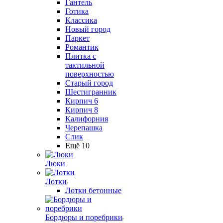
Гантель
Готика
Классика
Новый город
Паркет
Романтик
Плитка с
тактильной
поверхностью
Старый город
Шестигранник
Кирпич 6
Кирпич 8
Калифорния
Черепашка
Слик
Ещё 10
Люки
Лотки
Лотки бетонные
Бордюры и поребрики