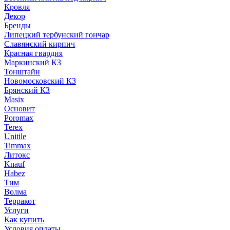
Кровля
Декор
Бренды
Липецкий тербунский гончар
Славянский кирпич
Красная гвардия
Маркинский КЗ
Тонштайн
Новомосковский КЗ
Брянский КЗ
Masix
Основит
Poromax
Terex
Unitile
Timmax
Литокс
Knauf
Habez
Тим
Волма
Терракот
Услуги
Как купить
Условия оплаты