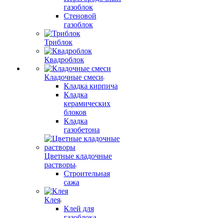
газоблок
Стеновой
газоблок
Триблок
Квадроблок
Кладочные смеси
Кладка кирпича
Кладка
керамических
блоков
Кладка
газобетона
Цветные кладочные
растворы
Строительная
сажа
Клея
Клей для
газоблока