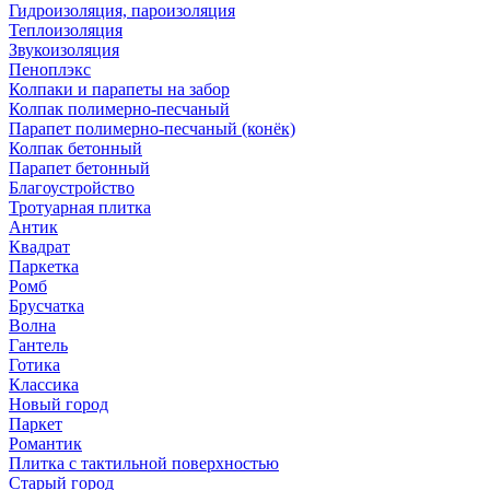
Гидроизоляция, пароизоляция
Теплоизоляция
Звукоизоляция
Пеноплэкс
Колпаки и парапеты на забор
Колпак полимерно-песчаный
Парапет полимерно-песчаный (конёк)
Колпак бетонный
Парапет бетонный
Благоустройство
Тротуарная плитка
Антик
Квадрат
Паркетка
Ромб
Брусчатка
Волна
Гантель
Готика
Классика
Новый город
Паркет
Романтик
Плитка с тактильной поверхностью
Старый город