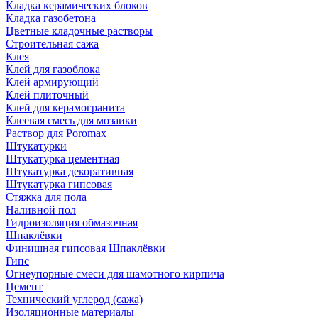
Кладка керамических блоков
Кладка газобетона
Цветные кладочные растворы
Строительная сажа
Клея
Клей для газоблока
Клей армирующий
Клей плиточный
Клей для керамогранита
Клеевая смесь для мозаики
Раствор для Poromax
Штукатурки
Штукатурка цементная
Штукатурка декоративная
Штукатурка гипсовая
Стяжка для пола
Наливной пол
Гидроизоляция обмазочная
Шпаклёвки
Финишная гипсовая Шпаклёвки
Гипс
Огнеупорные смеси для шамотного кирпича
Цемент
Технический углерод (сажа)
Изоляционные материалы