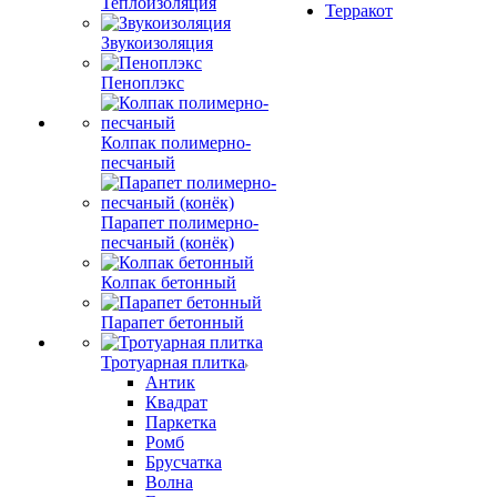
Теплоизоляция
Терракот
Звукоизоляция
Пеноплэкс
Колпак полимерно-
песчаный
Парапет полимерно-
песчаный (конёк)
Колпак бетонный
Парапет бетонный
Тротуарная плитка
Антик
Квадрат
Паркетка
Ромб
Брусчатка
Волна