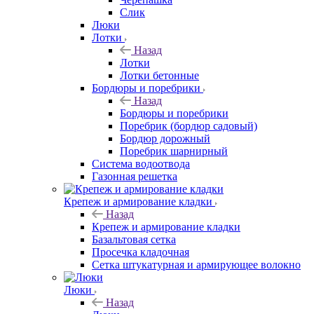
Слик
Люки
Лотки
Назад
Лотки
Лотки бетонные
Бордюры и поребрики
Назад
Бордюры и поребрики
Поребрик (бордюр садовый)
Бордюр дорожный
Поребрик шарнирный
Система водоотвода
Газонная решетка
Крепеж и армирование кладки
Назад
Крепеж и армирование кладки
Базальтовая сетка
Просечка кладочная
Сетка штукатурная и армирующее волокно
Люки
Назад