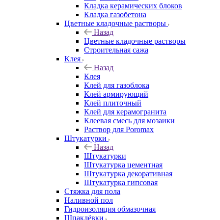
Кладка керамических блоков
Кладка газобетона
Цветные кладочные растворы
Назад
Цветные кладочные растворы
Строительная сажа
Клея
Назад
Клея
Клей для газоблока
Клей армирующий
Клей плиточный
Клей для керамогранита
Клеевая смесь для мозаики
Раствор для Poromax
Штукатурки
Назад
Штукатурки
Штукатурка цементная
Штукатурка декоративная
Штукатурка гипсовая
Стяжка для пола
Наливной пол
Гидроизоляция обмазочная
Шпаклёвки