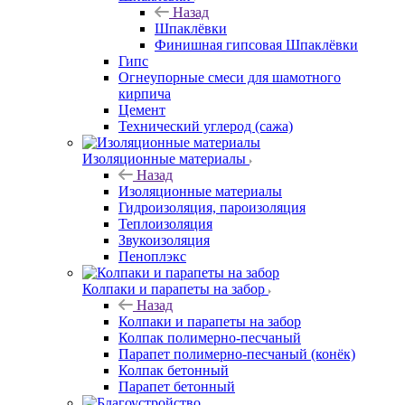
Назад
Шпаклёвки
Финишная гипсовая Шпаклёвки
Гипс
Огнеупорные смеси для шамотного
кирпича
Цемент
Технический углерод (сажа)
Изоляционные материалы
Назад
Изоляционные материалы
Гидроизоляция, пароизоляция
Теплоизоляция
Звукоизоляция
Пеноплэкс
Колпаки и парапеты на забор
Назад
Колпаки и парапеты на забор
Колпак полимерно-песчаный
Парапет полимерно-песчаный (конёк)
Колпак бетонный
Парапет бетонный