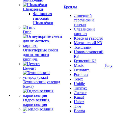
обмазочная
Бренды
Шпаклёвки
Финишная
Липецкий
гипсовая
тербунский
Шпаклёвки
гончар
Славянский
Гипс
кирпич
Красная гвардия
Маркинский КЗ
Тонштайн
Огнеупорные смеси
Новомосковский
для шамотного
КЗ
кирпича
Брянский КЗ
Masix
Услу
Цемент
Основит
Poromax
Terex
Технический углерод
Unitile
(сажа)
Timmax
Литокс
Knauf
Гидроизоляция,
Habez
пароизоляция
Тим
Волма