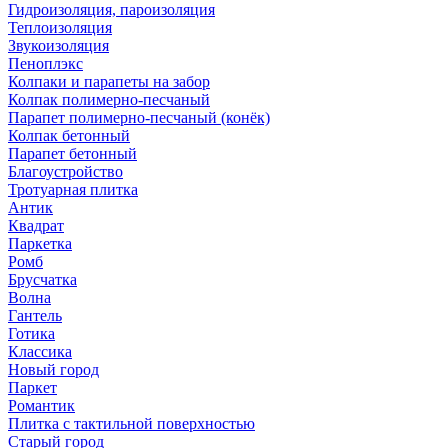
Гидроизоляция, пароизоляция
Теплоизоляция
Звукоизоляция
Пеноплэкс
Колпаки и парапеты на забор
Колпак полимерно-песчаный
Парапет полимерно-песчаный (конёк)
Колпак бетонный
Парапет бетонный
Благоустройство
Тротуарная плитка
Антик
Квадрат
Паркетка
Ромб
Брусчатка
Волна
Гантель
Готика
Классика
Новый город
Паркет
Романтик
Плитка с тактильной поверхностью
Старый город