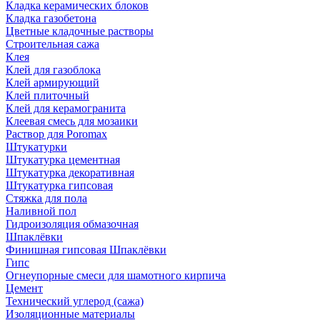
Кладка керамических блоков
Кладка газобетона
Цветные кладочные растворы
Строительная сажа
Клея
Клей для газоблока
Клей армирующий
Клей плиточный
Клей для керамогранита
Клеевая смесь для мозаики
Раствор для Poromax
Штукатурки
Штукатурка цементная
Штукатурка декоративная
Штукатурка гипсовая
Стяжка для пола
Наливной пол
Гидроизоляция обмазочная
Шпаклёвки
Финишная гипсовая Шпаклёвки
Гипс
Огнеупорные смеси для шамотного кирпича
Цемент
Технический углерод (сажа)
Изоляционные материалы