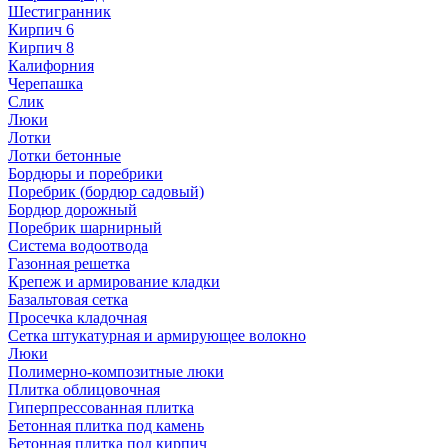
Шестигранник
Кирпич 6
Кирпич 8
Калифорния
Черепашка
Слик
Люки
Лотки
Лотки бетонные
Бордюры и поребрики
Поребрик (бордюр садовый)
Бордюр дорожный
Поребрик шарнирный
Система водоотвода
Газонная решетка
Крепеж и армирование кладки
Базальтовая сетка
Просечка кладочная
Сетка штукатурная и армирующее волокно
Люки
Полимерно-композитные люки
Плитка облицовочная
Гиперпрессованная плитка
Бетонная плитка под камень
Бетонная плитка под кирпич