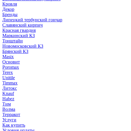
Кровля
Декор
Бренды
Липецкий тербунский гончар
Славянский кирпич
Красная гвардия
Маркинский КЗ
Тонштайн
Новомосковский КЗ
Брянский КЗ
Masix
Основит
Poromax
Terex
Unitile
Timmax
Литокс
Knauf
Habez
Тим
Волма
Терракот
Услуги
Как купить
Условия оплаты