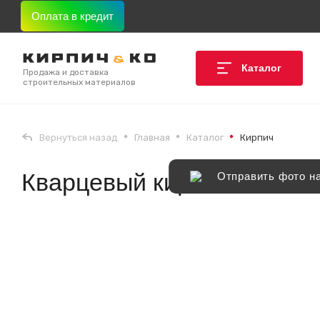
Оплата в кредит
Каталог
Продажа и доставка
строительных материалов
Вернуться назад
Главная
Каталог
Кирпич
Кварцевый кирпич Литос
Отправить фото н