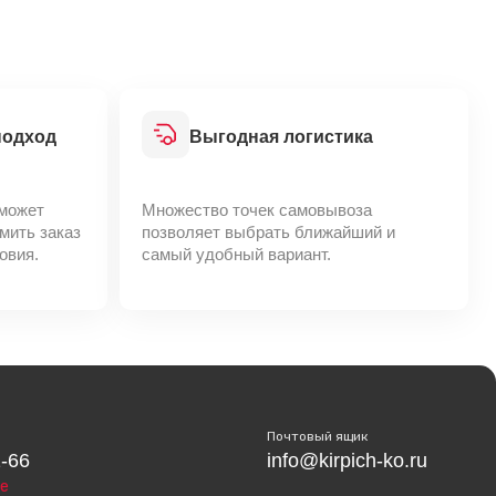
подход
Выгодная логистика
может
Множество точек самовывоза
мить заказ
позволяет выбрать ближайший и
овия.
самый удобный вариант.
Почтовый ящик
1-66
info@kirpich-ko.ru
е