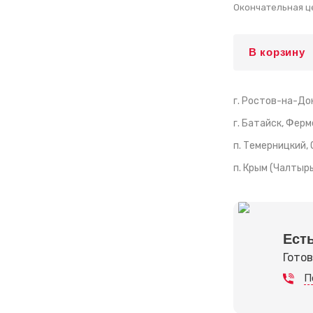
Окончательная ц
В корзину
г. Ростов-на-Дон
г. Батайск, Ферм
п. Темерницкий,
п. Крым (Чалтырь
Ест
Готов
П