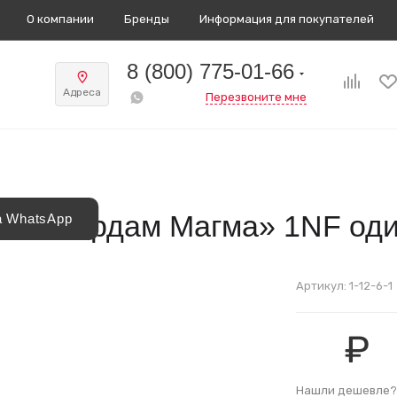
О компании
Бренды
Информация для покупателей
8 (800) 775-01-66
Адреса
Перезвоните мне
 «Амстердам Магма» 1NF од
а WhatsApp
Артикул:
1-12-6-1
₽
Нашли дешевле? 