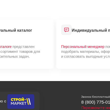
М300
1NF
52
термоусадочная плёнка
Магма
уальный каталог
Индивидуальный 
ЛНР
Россия
аталоге
представлен
Персональный менеджер
по
ссортимент товаров для
подобрать материалы, офор
оительных задач.
и согласовать выгодные усл
Звонок бесплатный
но с
8 (800) 775-0
Перезвоните мн