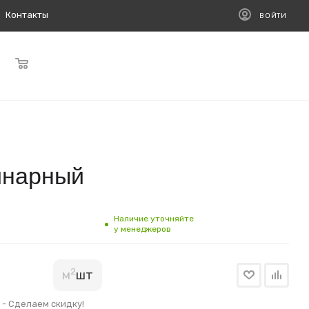
Контакты
ВОЙТИ
инарный
Наличие уточняйте
у менеджеров
2
м
шт
- Сделаем скидку!