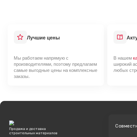
Марка прочности
Формат
Количество шт/м2
Упаковка
Наименование фактуры
Лучшие цены
Акт
Место производства
Страна производства
Мы работаем напрямую с
В нашем
к
производителями, поэтому предлагаем
широкий а
самые выгодные цены на комплексные
любых стр
заказы.
Cовмест
Продажа и доставка
строительных материалов