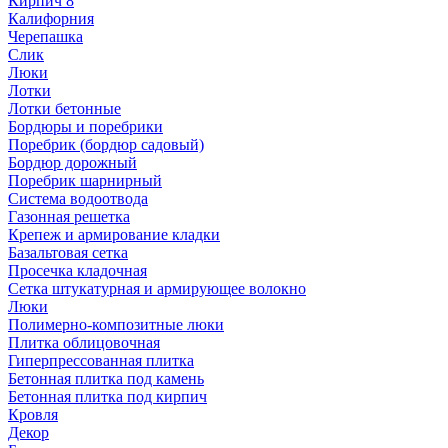
Кирпич 8
Калифорния
Черепашка
Слик
Люки
Лотки
Лотки бетонные
Бордюры и поребрики
Поребрик (бордюр садовый)
Бордюр дорожный
Поребрик шарнирный
Система водоотвода
Газонная решетка
Крепеж и армирование кладки
Базальтовая сетка
Просечка кладочная
Сетка штукатурная и армирующее волокно
Люки
Полимерно-композитные люки
Плитка облицовочная
Гиперпрессованная плитка
Бетонная плитка под камень
Бетонная плитка под кирпич
Кровля
Декор