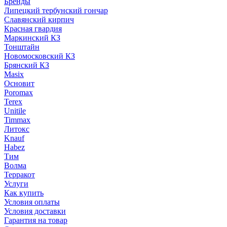
Бренды
Липецкий тербунский гончар
Славянский кирпич
Красная гвардия
Маркинский КЗ
Тонштайн
Новомосковский КЗ
Брянский КЗ
Masix
Основит
Poromax
Terex
Unitile
Timmax
Литокс
Knauf
Habez
Тим
Волма
Терракот
Услуги
Как купить
Условия оплаты
Условия доставки
Гарантия на товар