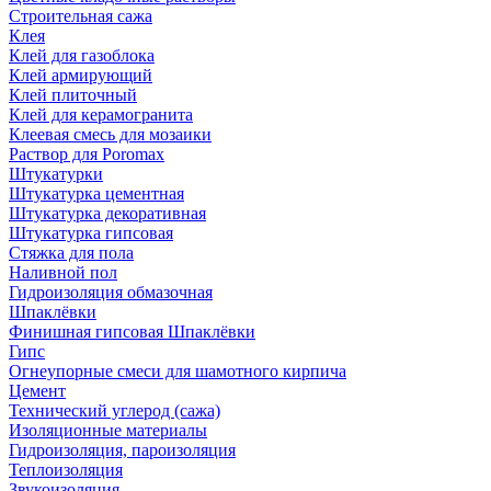
Строительная сажа
Клея
Клей для газоблока
Клей армирующий
Клей плиточный
Клей для керамогранита
Клеевая смесь для мозаики
Раствор для Poromax
Штукатурки
Штукатурка цементная
Штукатурка декоративная
Штукатурка гипсовая
Стяжка для пола
Наливной пол
Гидроизоляция обмазочная
Шпаклёвки
Финишная гипсовая Шпаклёвки
Гипс
Огнеупорные смеси для шамотного кирпича
Цемент
Технический углерод (сажа)
Изоляционные материалы
Гидроизоляция, пароизоляция
Теплоизоляция
Звукоизоляция