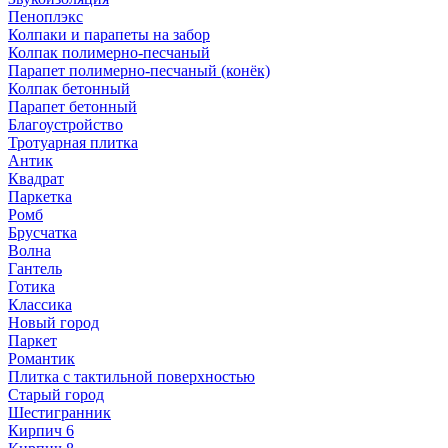
Пеноплэкс
Колпаки и парапеты на забор
Колпак полимерно-песчаный
Парапет полимерно-песчаный (конёк)
Колпак бетонный
Парапет бетонный
Благоустройство
Тротуарная плитка
Антик
Квадрат
Паркетка
Ромб
Брусчатка
Волна
Гантель
Готика
Классика
Новый город
Паркет
Романтик
Плитка с тактильной поверхностью
Старый город
Шестигранник
Кирпич 6