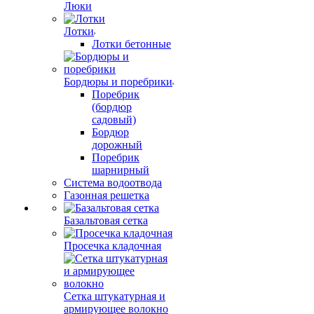
Люки
Лотки
Лотки бетонные
Бордюры и поребрики
Поребрик
(бордюр
садовый)
Бордюр
дорожный
Поребрик
шарнирный
Система водоотвода
Газонная решетка
Базальтовая сетка
Просечка кладочная
Сетка штукатурная и
армирующее волокно