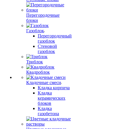
Перегородочные
блоки
Газоблок
Перегородочный
газоблок
Стеновой
газоблок
Триблок
Квадроблок
Кладочные смеси
Кладка кирпича
Кладка
керамических
блоков
Кладка
газобетона