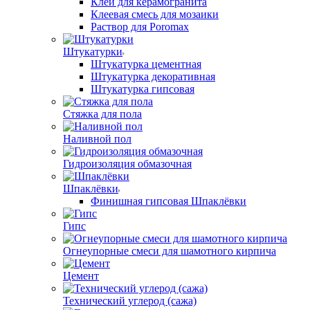
Клей для керамогранита
Клеевая смесь для мозаики
Раствор для Poromax
Штукатурки
Штукатурка цементная
Штукатурка декоративная
Штукатурка гипсовая
Стяжка для пола
Наливной пол
Гидроизоляция обмазочная
Шпаклёвки
Финишная гипсовая Шпаклёвки
Гипс
Огнеупорные смеси для шамотного кирпича
Цемент
Технический углерод (сажа)