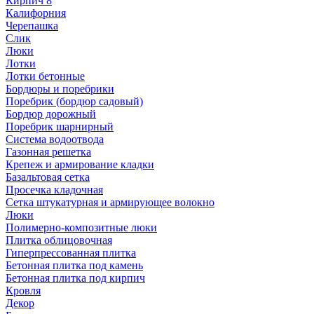
Кирпич 8
Калифорния
Черепашка
Слик
Люки
Лотки
Лотки бетонные
Бордюры и поребрики
Поребрик (бордюр садовый)
Бордюр дорожный
Поребрик шарнирный
Система водоотвода
Газонная решетка
Крепеж и армирование кладки
Базальтовая сетка
Просечка кладочная
Сетка штукатурная и армирующее волокно
Люки
Полимерно-композитные люки
Плитка облицовочная
Гиперпрессованная плитка
Бетонная плитка под камень
Бетонная плитка под кирпич
Кровля
Декор