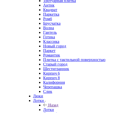
Тротуарная плитка
Антик
Квадрат
Паркетка
Ромб
Брусчатка
Волна
Гантель
Готика
Классика
Новый город
Паркет
Романтик
Плитка с тактильной поверхностью
Старый город
Шестигранник
Кирпич 6
Кирпич 8
Калифорния
Черепашка
Слик
Люки
Лотки
Назад
Лотки