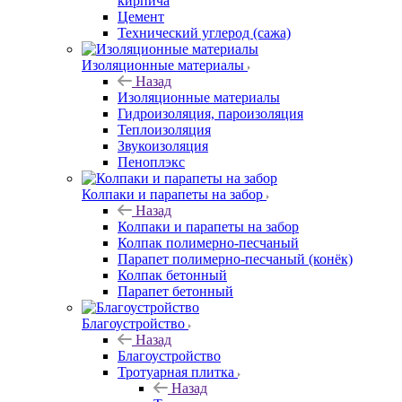
кирпича
Цемент
Технический углерод (сажа)
Изоляционные материалы
Назад
Изоляционные материалы
Гидроизоляция, пароизоляция
Теплоизоляция
Звукоизоляция
Пеноплэкс
Колпаки и парапеты на забор
Назад
Колпаки и парапеты на забор
Колпак полимерно-песчаный
Парапет полимерно-песчаный (конёк)
Колпак бетонный
Парапет бетонный
Благоустройство
Назад
Благоустройство
Тротуарная плитка
Назад