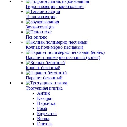
Гидроизоляция, пароизоляция
Теплоизоляция
Звукоизоляция
Пеноплэкс
Колпак полимерно-песчаный
Парапет полимерно-песчаный (конёк)
Колпак бетонный
Парапет бетонный
Тротуарная плитка
Антик
Квадрат
Паркетка
Ромб
Брусчатка
Волна
Гантель