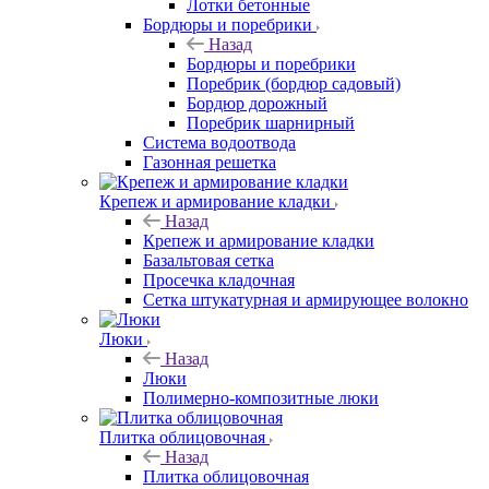
Лотки бетонные
Бордюры и поребрики
Назад
Бордюры и поребрики
Поребрик (бордюр садовый)
Бордюр дорожный
Поребрик шарнирный
Система водоотвода
Газонная решетка
Крепеж и армирование кладки
Назад
Крепеж и армирование кладки
Базальтовая сетка
Просечка кладочная
Сетка штукатурная и армирующее волокно
Люки
Назад
Люки
Полимерно-композитные люки
Плитка облицовочная
Назад
Плитка облицовочная