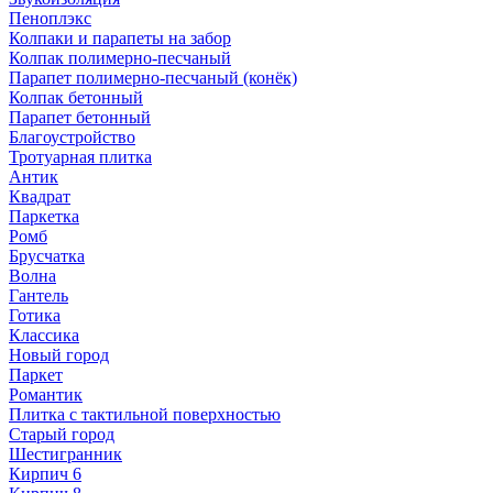
Пеноплэкс
Колпаки и парапеты на забор
Колпак полимерно-песчаный
Парапет полимерно-песчаный (конёк)
Колпак бетонный
Парапет бетонный
Благоустройство
Тротуарная плитка
Антик
Квадрат
Паркетка
Ромб
Брусчатка
Волна
Гантель
Готика
Классика
Новый город
Паркет
Романтик
Плитка с тактильной поверхностью
Старый город
Шестигранник
Кирпич 6