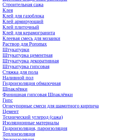
Строительная сажа
Клея
Клей для газоблока
Клей армирующий
Клей плиточный
Клей для керамогранита
Клеевая смесь для мозаики
Раствор для Poromax
Штукатурки
Штукатурка цементная
Штукатурка декоративная
Штукатурка гипсовая
Стяжка для пола
Наливной пол
Гидроизоляция обмазочная
Шпаклёвки
Финишная гипсовая Шпаклёвки
Гипс
Огнеупорные смеси для шамотного кирпича
Цемент
Технический углерод (сажа)
Изоляционные материалы
Гидроизоляция, пароизоляция
Теплоизоляция
Звукоизоляция