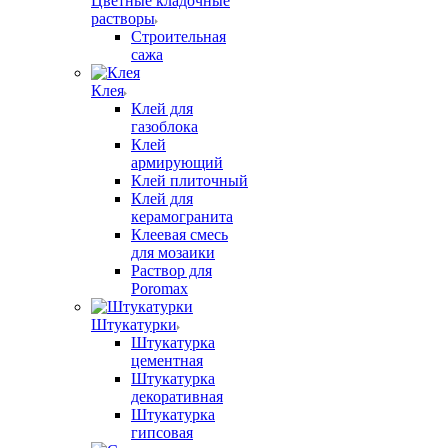
Цветные кладочные
растворы
Строительная
сажа
Клея
Клей для
газоблока
Клей
армирующий
Клей плиточный
Клей для
керамогранита
Клеевая смесь
для мозаики
Раствор для
Poromax
Штукатурки
Штукатурка
цементная
Штукатурка
декоративная
Штукатурка
гипсовая