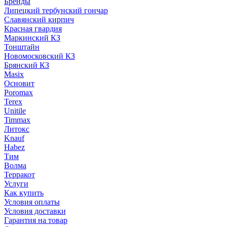
Бренды
Липецкий тербунский гончар
Славянский кирпич
Красная гвардия
Маркинский КЗ
Тонштайн
Новомосковский КЗ
Брянский КЗ
Masix
Основит
Poromax
Terex
Unitile
Timmax
Литокс
Knauf
Habez
Тим
Волма
Терракот
Услуги
Как купить
Условия оплаты
Условия доставки
Гарантия на товар