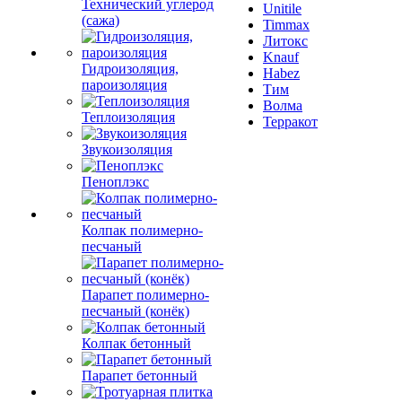
Технический углерод
Unitile
(сажа)
Timmax
Литокс
Knauf
Гидроизоляция,
Habez
пароизоляция
Тим
Волма
Теплоизоляция
Терракот
Звукоизоляция
Пеноплэкс
Колпак полимерно-
песчаный
Парапет полимерно-
песчаный (конёк)
Колпак бетонный
Парапет бетонный