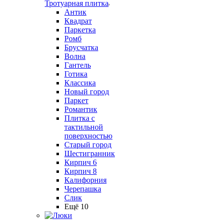
Тротуарная плитка
Антик
Квадрат
Паркетка
Ромб
Брусчатка
Волна
Гантель
Готика
Классика
Новый город
Паркет
Романтик
Плитка с
тактильной
поверхностью
Старый город
Шестигранник
Кирпич 6
Кирпич 8
Калифорния
Черепашка
Слик
Ещё 10