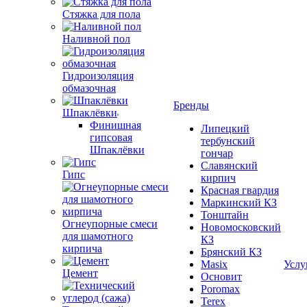
Стяжка для пола
Наливной пол
Гидроизоляция
обмазочная
Бренды
Шпаклёвки
Финишная
Липецкий
гипсовая
тербунский
Шпаклёвки
гончар
Славянский
Гипс
кирпич
Красная гвардия
Маркинский КЗ
Тонштайн
Огнеупорные смеси
Новомосковский
для шамотного
КЗ
кирпича
Брянский КЗ
Masix
Услу
Цемент
Основит
Poromax
Terex