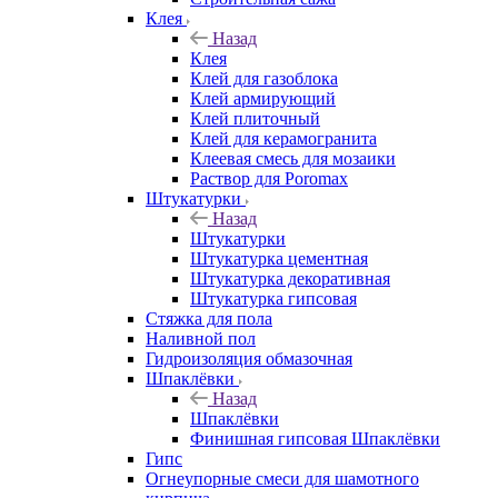
Клея
Назад
Клея
Клей для газоблока
Клей армирующий
Клей плиточный
Клей для керамогранита
Клеевая смесь для мозаики
Раствор для Poromax
Штукатурки
Назад
Штукатурки
Штукатурка цементная
Штукатурка декоративная
Штукатурка гипсовая
Стяжка для пола
Наливной пол
Гидроизоляция обмазочная
Шпаклёвки
Назад
Шпаклёвки
Финишная гипсовая Шпаклёвки
Гипс
Огнеупорные смеси для шамотного