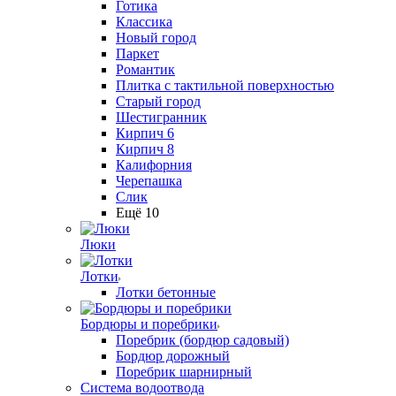
Готика
Классика
Новый город
Паркет
Романтик
Плитка с тактильной поверхностью
Старый город
Шестигранник
Кирпич 6
Кирпич 8
Калифорния
Черепашка
Слик
Ещё 10
Люки
Лотки
Лотки бетонные
Бордюры и поребрики
Поребрик (бордюр садовый)
Бордюр дорожный
Поребрик шарнирный
Система водоотвода