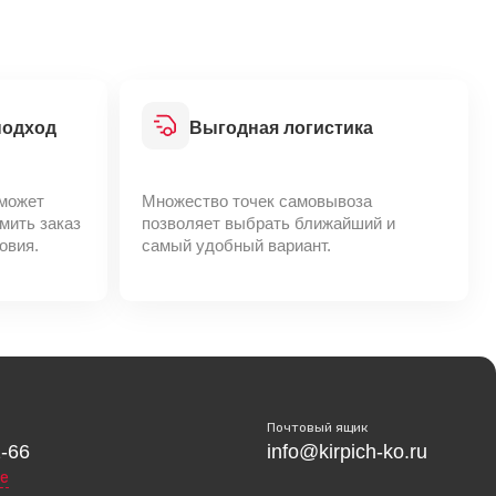
подход
Выгодная логистика
может
Множество точек самовывоза
мить заказ
позволяет выбрать ближайший и
овия.
самый удобный вариант.
Почтовый ящик
1-66
info@kirpich-ko.ru
е