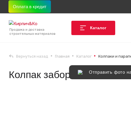
Оплата в кредит
Каталог
Продажа и доставка
строительных материалов
Вернуться назад
Главная
Каталог
Колпаки и парап
Колпак заборный «Волна
Отправить фото н