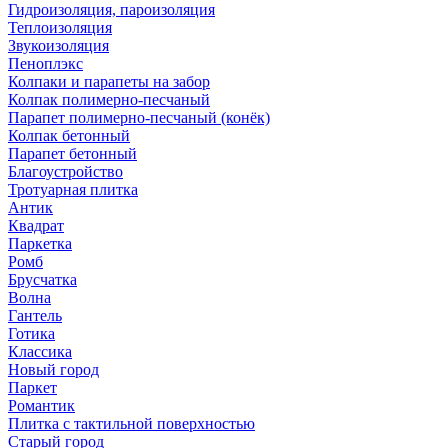
Гидроизоляция, пароизоляция
Теплоизоляция
Звукоизоляция
Пеноплэкс
Колпаки и парапеты на забор
Колпак полимерно-песчаный
Парапет полимерно-песчаный (конёк)
Колпак бетонный
Парапет бетонный
Благоустройство
Тротуарная плитка
Антик
Квадрат
Паркетка
Ромб
Брусчатка
Волна
Гантель
Готика
Классика
Новый город
Паркет
Романтик
Плитка с тактильной поверхностью
Старый город