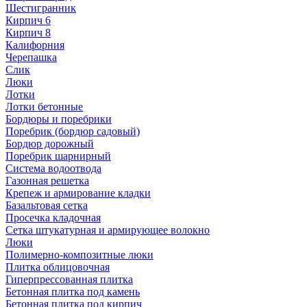
Шестигранник
Кирпич 6
Кирпич 8
Калифорния
Черепашка
Слик
Люки
Лотки
Лотки бетонные
Бордюры и поребрики
Поребрик (бордюр садовый)
Бордюр дорожный
Поребрик шарнирный
Система водоотвода
Газонная решетка
Крепеж и армирование кладки
Базальтовая сетка
Просечка кладочная
Сетка штукатурная и армирующее волокно
Люки
Полимерно-композитные люки
Плитка облицовочная
Гиперпрессованная плитка
Бетонная плитка под камень
Бетонная плитка под кирпич