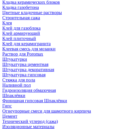
Кладка керамических блоков
Кладка газобетона
Цветные кладочные растворы
Строительная сажа
Клея
Клей для газоблока
Клей армирующий
Клей плиточный
Клей для керамогранита
Клеевая смесь для мозаики
Раствор для Poromax
Штукатурки
Штукатурка цементная
Штукатурка декоративная
Штукатурка гипсовая
Стяжка для пола
Наливной пол
Гидроизоляция обмазочная
Шпаклёвки
Финишная гипсовая Шпаклёвки
Гипс
Огнеупорные смеси для шамотного кирпича
Цемент
Технический углерод (сажа)
Изоляционные материалы