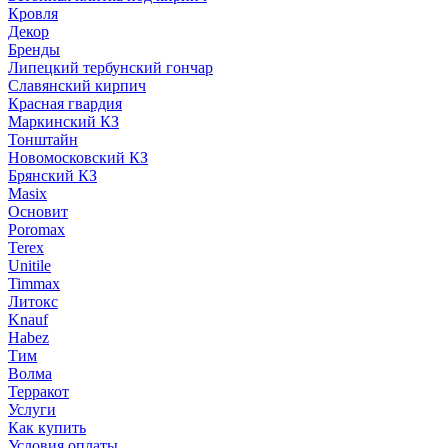
Кровля
Декор
Бренды
Липецкий тербунский гончар
Славянский кирпич
Красная гвардия
Маркинский КЗ
Тонштайн
Новомосковский КЗ
Брянский КЗ
Masix
Основит
Poromax
Terex
Unitile
Timmax
Литокс
Knauf
Habez
Тим
Волма
Терракот
Услуги
Как купить
Условия оплаты