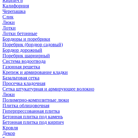
Кирпич 8
Калифорния
Черепашка
Слик
Люки
Лотки
Лотки бетонные
Бордюры и поребрики
Поребрик (бордюр садовый)
Бордюр дорожный
Поребрик шарнирный
Система водоотвода
Газонная решетка
Крепеж и армирование кладки
Базальтовая сетка
Просечка кладочная
Сетка штукатурная и армирующее волокно
Люки
Полимерно-композитные люки
Плитка облицовочная
Гиперпрессованная плитка
Бетонная плитка под камень
Бетонная плитка под кирпич
Кровля
Декор