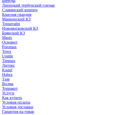
Бренды
Липецкий тербунский гончар
Славянский кирпич
Красная гвардия
Маркинский КЗ
Тонштайн
Новомосковский КЗ
Брянский КЗ
Masix
Основит
Poromax
Terex
Unitile
Timmax
Литокс
Knauf
Habez
Тим
Волма
Терракот
Услуги
Как купить
Условия оплаты
Условия доставки
Гарантия на товар