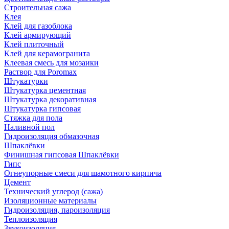
Строительная сажа
Клея
Клей для газоблока
Клей армирующий
Клей плиточный
Клей для керамогранита
Клеевая смесь для мозаики
Раствор для Poromax
Штукатурки
Штукатурка цементная
Штукатурка декоративная
Штукатурка гипсовая
Стяжка для пола
Наливной пол
Гидроизоляция обмазочная
Шпаклёвки
Финишная гипсовая Шпаклёвки
Гипс
Огнеупорные смеси для шамотного кирпича
Цемент
Технический углерод (сажа)
Изоляционные материалы
Гидроизоляция, пароизоляция
Теплоизоляция
Звукоизоляция