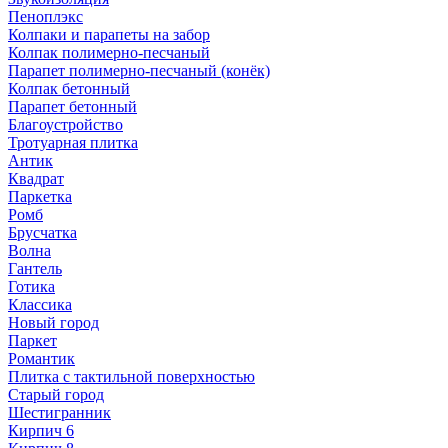
Пеноплэкс
Колпаки и парапеты на забор
Колпак полимерно-песчаный
Парапет полимерно-песчаный (конёк)
Колпак бетонный
Парапет бетонный
Благоустройство
Тротуарная плитка
Антик
Квадрат
Паркетка
Ромб
Брусчатка
Волна
Гантель
Готика
Классика
Новый город
Паркет
Романтик
Плитка с тактильной поверхностью
Старый город
Шестигранник
Кирпич 6