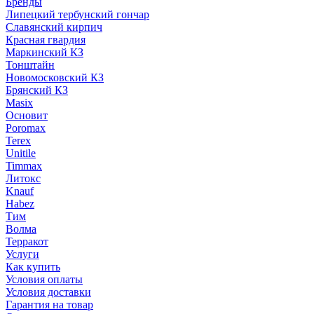
Бренды
Липецкий тербунский гончар
Славянский кирпич
Красная гвардия
Маркинский КЗ
Тонштайн
Новомосковский КЗ
Брянский КЗ
Masix
Основит
Poromax
Terex
Unitile
Timmax
Литокс
Knauf
Habez
Тим
Волма
Терракот
Услуги
Как купить
Условия оплаты
Условия доставки
Гарантия на товар