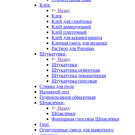
Клея
Назад
Клея
Клей для газоблока
Клей армирующий
Клей плиточный
Клей для керамогранита
Клеевая смесь для мозаики
Раствор для Poromax
Штукатурки
Назад
Штукатурки
Штукатурка цементная
Штукатурка декоративная
Штукатурка гипсовая
Стяжка для пола
Наливной пол
Гидроизоляция обмазочная
Шпаклёвки
Назад
Шпаклёвки
Финишная гипсовая Шпаклёвки
Гипс
Огнеупорные смеси для шамотного