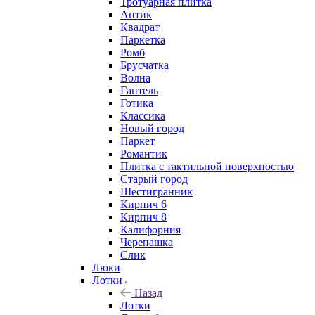
Тротуарная плитка
Антик
Квадрат
Паркетка
Ромб
Брусчатка
Волна
Гантель
Готика
Классика
Новый город
Паркет
Романтик
Плитка с тактильной поверхностью
Старый город
Шестигранник
Кирпич 6
Кирпич 8
Калифорния
Черепашка
Слик
Люки
Лотки
Назад
Лотки