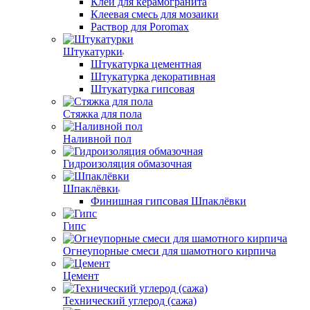
Клей для керамогранита
Клеевая смесь для мозаики
Раствор для Poromax
Штукатурки
Штукатурка цементная
Штукатурка декоративная
Штукатурка гипсовая
Стяжка для пола
Наливной пол
Гидроизоляция обмазочная
Шпаклёвки
Финишная гипсовая Шпаклёвки
Гипс
Огнеупорные смеси для шамотного кирпича
Цемент
Технический углерод (сажа)