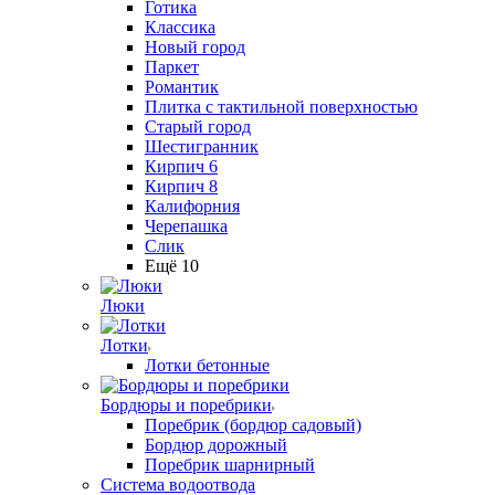
Готика
Классика
Новый город
Паркет
Романтик
Плитка с тактильной поверхностью
Старый город
Шестигранник
Кирпич 6
Кирпич 8
Калифорния
Черепашка
Слик
Ещё 10
Люки
Лотки
Лотки бетонные
Бордюры и поребрики
Поребрик (бордюр садовый)
Бордюр дорожный
Поребрик шарнирный
Система водоотвода