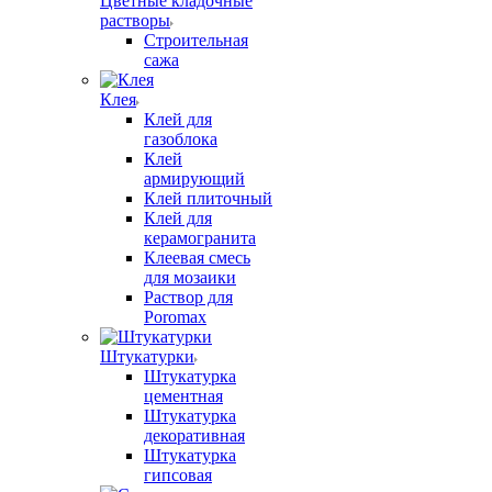
Цветные кладочные
растворы
Строительная
сажа
Клея
Клей для
газоблока
Клей
армирующий
Клей плиточный
Клей для
керамогранита
Клеевая смесь
для мозаики
Раствор для
Poromax
Штукатурки
Штукатурка
цементная
Штукатурка
декоративная
Штукатурка
гипсовая