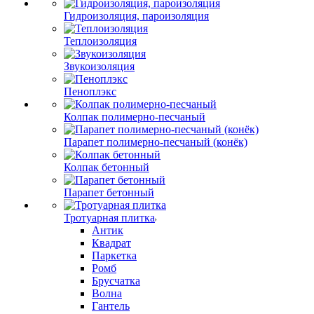
Гидроизоляция, пароизоляция
Теплоизоляция
Звукоизоляция
Пеноплэкс
Колпак полимерно-песчаный
Парапет полимерно-песчаный (конёк)
Колпак бетонный
Парапет бетонный
Тротуарная плитка
Антик
Квадрат
Паркетка
Ромб
Брусчатка
Волна
Гантель