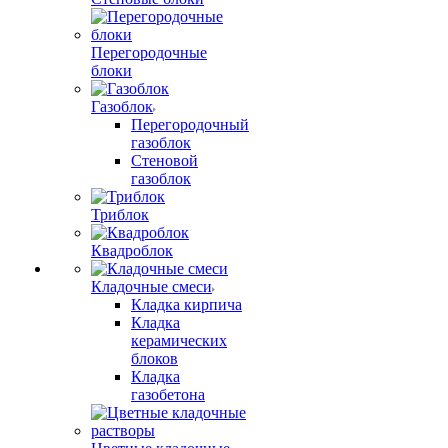
Перегородочные
блоки
Газоблок
Перегородочный
газоблок
Стеновой
газоблок
Триблок
Квадроблок
Кладочные смеси
Кладка кирпича
Кладка
керамических
блоков
Кладка
газобетона