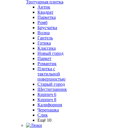
Тротуарная плитка
Антик
Квадрат
Паркетка
Ромб
Брусчатка
Волна
Гантель
Готика
Классика
Новый город
Паркет
Романтик
Плитка с
тактильной
поверхностью
Старый город
Шестигранник
Кирпич 6
Кирпич 8
Калифорния
Черепашка
Слик
Ещё 10