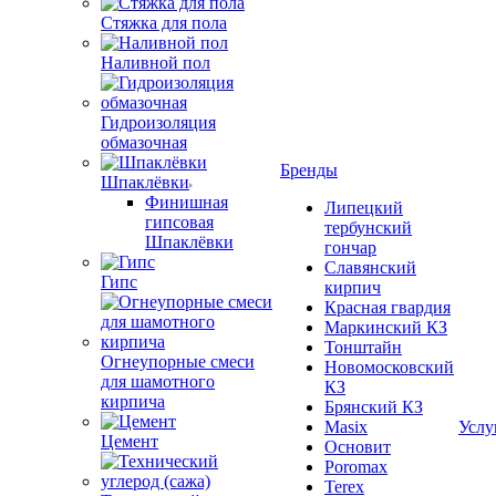
Стяжка для пола
Наливной пол
Гидроизоляция
обмазочная
Бренды
Шпаклёвки
Финишная
Липецкий
гипсовая
тербунский
Шпаклёвки
гончар
Славянский
Гипс
кирпич
Красная гвардия
Маркинский КЗ
Тонштайн
Огнеупорные смеси
Новомосковский
для шамотного
КЗ
кирпича
Брянский КЗ
Masix
Услу
Цемент
Основит
Poromax
Terex