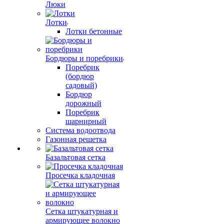
Люки
Лотки
Лотки бетонные
Бордюры и поребрики
Поребрик
(бордюр
садовый)
Бордюр
дорожный
Поребрик
шарнирный
Система водоотвода
Газонная решетка
Базальтовая сетка
Просечка кладочная
Сетка штукатурная и
армирующее волокно