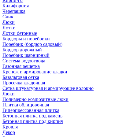
Кирпич 8
Калифорния
Черепашка
Слик
Люки
Лотки
Лотки бетонные
Бордюры и поребрики
Поребрик (бордюр садовый)
Бордюр дорожный
Поребрик шарнирный
Система водоотвода
Газонная решетка
Крепеж и армирование кладки
Базальтовая сетка
Просечка кладочная
Сетка штукатурная и армирующее волокно
Люки
Полимерно-композитные люки
Плитка облицовочная
Гиперпрессованная плитка
Бетонная плитка под камень
Бетонная плитка под кирпич
Кровля
Декор