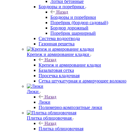
Лотки бетонные
Бордюры и поребрики
Назад
Бордюры и поребрики
Поребрик (бордюр садовый)
Бордюр дорожный
Поребрик шарнирный
Система водоотвода
Газонная решетка
Крепеж и армирование кладки
Назад
Крепеж и армирование кладки
Базальтовая сетка
Просечка кладочная
Сетка штукатурная и армирующее волокно
Люки
Назад
Люки
Полимерно-композитные люки
Плитка облицовочная
Назад
Плитка облицовочная