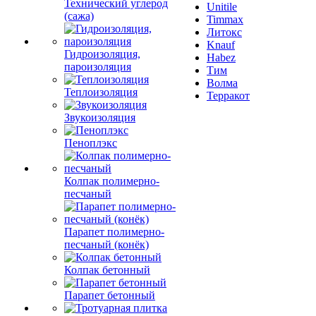
Технический углерод
Unitile
(сажа)
Timmax
Литокс
Knauf
Гидроизоляция,
Habez
пароизоляция
Тим
Волма
Теплоизоляция
Терракот
Звукоизоляция
Пеноплэкс
Колпак полимерно-
песчаный
Парапет полимерно-
песчаный (конёк)
Колпак бетонный
Парапет бетонный