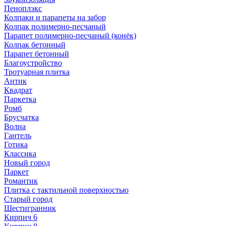
Пеноплэкс
Колпаки и парапеты на забор
Колпак полимерно-песчаный
Парапет полимерно-песчаный (конёк)
Колпак бетонный
Парапет бетонный
Благоустройство
Тротуарная плитка
Антик
Квадрат
Паркетка
Ромб
Брусчатка
Волна
Гантель
Готика
Классика
Новый город
Паркет
Романтик
Плитка с тактильной поверхностью
Старый город
Шестигранник
Кирпич 6