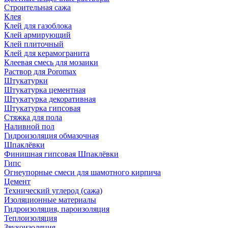
Строительная сажа
Клея
Клей для газоблока
Клей армирующий
Клей плиточный
Клей для керамогранита
Клеевая смесь для мозаики
Раствор для Poromax
Штукатурки
Штукатурка цементная
Штукатурка декоративная
Штукатурка гипсовая
Стяжка для пола
Наливной пол
Гидроизоляция обмазочная
Шпаклёвки
Финишная гипсовая Шпаклёвки
Гипс
Огнеупорные смеси для шамотного кирпича
Цемент
Технический углерод (сажа)
Изоляционные материалы
Гидроизоляция, пароизоляция
Теплоизоляция
Звукоизоляция