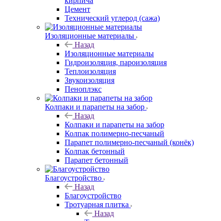
кирпича
Цемент
Технический углерод (сажа)
Изоляционные материалы
Назад
Изоляционные материалы
Гидроизоляция, пароизоляция
Теплоизоляция
Звукоизоляция
Пеноплэкс
Колпаки и парапеты на забор
Назад
Колпаки и парапеты на забор
Колпак полимерно-песчаный
Парапет полимерно-песчаный (конёк)
Колпак бетонный
Парапет бетонный
Благоустройство
Назад
Благоустройство
Тротуарная плитка
Назад