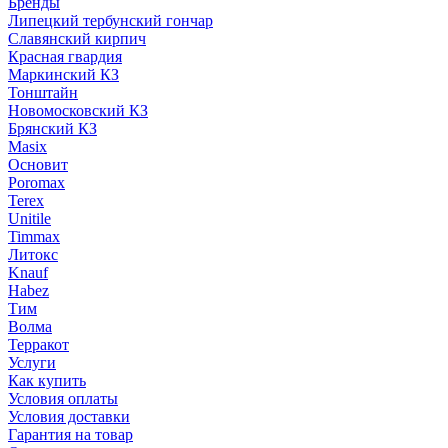
Бренды
Липецкий тербунский гончар
Славянский кирпич
Красная гвардия
Маркинский КЗ
Тонштайн
Новомосковский КЗ
Брянский КЗ
Masix
Основит
Poromax
Terex
Unitile
Timmax
Литокс
Knauf
Habez
Тим
Волма
Терракот
Услуги
Как купить
Условия оплаты
Условия доставки
Гарантия на товар