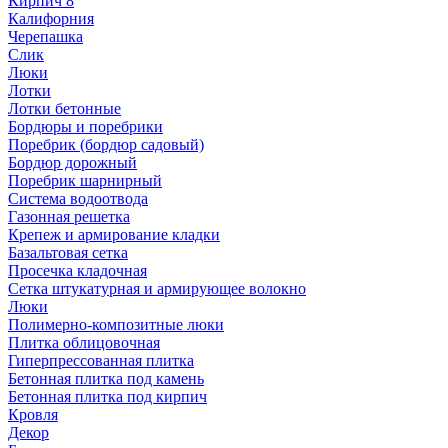
Кирпич 8
Калифорния
Черепашка
Слик
Люки
Лотки
Лотки бетонные
Бордюры и поребрики
Поребрик (бордюр садовый)
Бордюр дорожный
Поребрик шарнирный
Система водоотвода
Газонная решетка
Крепеж и армирование кладки
Базальтовая сетка
Просечка кладочная
Сетка штукатурная и армирующее волокно
Люки
Полимерно-композитные люки
Плитка облицовочная
Гиперпрессованная плитка
Бетонная плитка под камень
Бетонная плитка под кирпич
Кровля
Декор