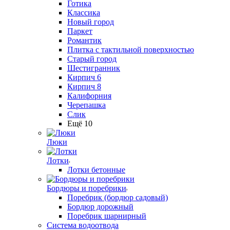
Готика
Классика
Новый город
Паркет
Романтик
Плитка с тактильной поверхностью
Старый город
Шестигранник
Кирпич 6
Кирпич 8
Калифорния
Черепашка
Слик
Ещё 10
Люки
Лотки
Лотки бетонные
Бордюры и поребрики
Поребрик (бордюр садовый)
Бордюр дорожный
Поребрик шарнирный
Система водоотвода