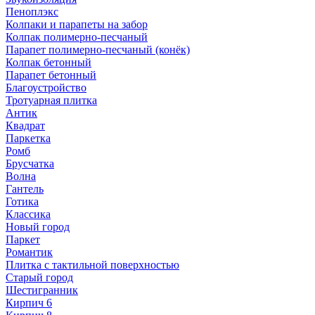
Пеноплэкс
Колпаки и парапеты на забор
Колпак полимерно-песчаный
Парапет полимерно-песчаный (конёк)
Колпак бетонный
Парапет бетонный
Благоустройство
Тротуарная плитка
Антик
Квадрат
Паркетка
Ромб
Брусчатка
Волна
Гантель
Готика
Классика
Новый город
Паркет
Романтик
Плитка с тактильной поверхностью
Старый город
Шестигранник
Кирпич 6