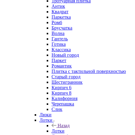
Тротуарная плитка
Антик
Квадрат
Паркетка
Ромб
Брусчатка
Волна
Гантель
Готика
Классика
Новый город
Паркет
Романтик
Плитка с тактильной поверхностью
Старый город
Шестигранник
Кирпич 6
Кирпич 8
Калифорния
Черепашка
Слик
Люки
Лотки
Назад
Лотки