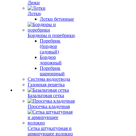
Люки
Лотки
Лотки бетонные
Бордюры и поребрики
Поребрик
(бордюр
садовый)
Бордюр
дорожный
Поребрик
шарнирный
Система водоотвода
Газонная решетка
Базальтовая сетка
Просечка кладочная
Сетка штукатурная и
армирующее волокно