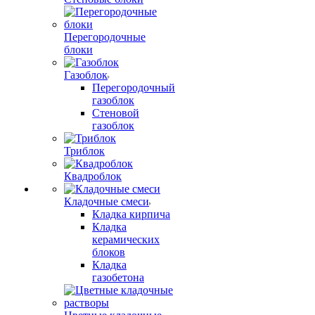
Перегородочные
блоки
Газоблок
Перегородочный
газоблок
Стеновой
газоблок
Триблок
Квадроблок
Кладочные смеси
Кладка кирпича
Кладка
керамических
блоков
Кладка
газобетона