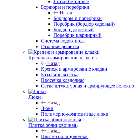
Лотки бетонные
Бордюры и поребрики
Назад
Бордюры и поребрики
Поребрик (бордюр садовый)
Бордюр дорожный
Поребрик шарнирный
Система водоотвода
Газонная решетка
Крепеж и армирование кладки
Назад
Крепеж и армирование кладки
Базальтовая сетка
Просечка кладочная
Сетка штукатурная и армирующее волокно
Люки
Назад
Люки
Полимерно-композитные люки
Плитка облицовочная
Назад
Плитка облицовочная