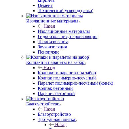
кирпича
Цемент
Технический углерод (сажа)
Изоляционные материалы
Назад
Изоляционные материалы
Гидроизоляция, пароизоляция
Теплоизоляция
Звукоизоляция
Пеноплэкс
Колпаки и парапеты на забор
Назад
Колпаки и парапеты на забор
Колпак полимерно-песчаный
Парапет полимерно-песчаный (конёк)
Колпак бетонный
Парапет бетонный
Благоустройство
Назад
Благоустройство
Тротуарная плитка
Назад