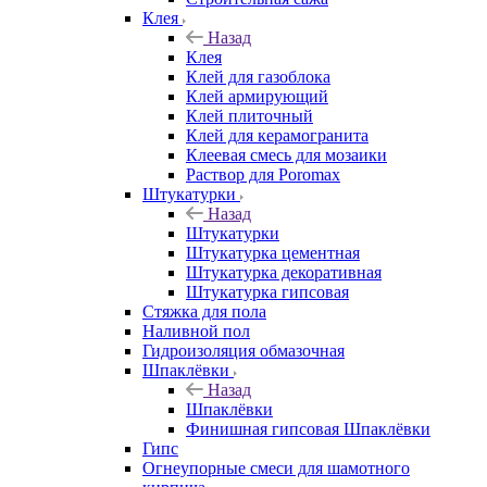
Клея
Назад
Клея
Клей для газоблока
Клей армирующий
Клей плиточный
Клей для керамогранита
Клеевая смесь для мозаики
Раствор для Poromax
Штукатурки
Назад
Штукатурки
Штукатурка цементная
Штукатурка декоративная
Штукатурка гипсовая
Стяжка для пола
Наливной пол
Гидроизоляция обмазочная
Шпаклёвки
Назад
Шпаклёвки
Финишная гипсовая Шпаклёвки
Гипс
Огнеупорные смеси для шамотного