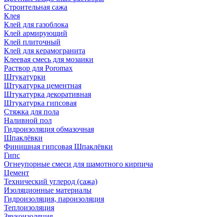
Строительная сажа
Клея
Клей для газоблока
Клей армирующий
Клей плиточный
Клей для керамогранита
Клеевая смесь для мозаики
Раствор для Poromax
Штукатурки
Штукатурка цементная
Штукатурка декоративная
Штукатурка гипсовая
Стяжка для пола
Наливной пол
Гидроизоляция обмазочная
Шпаклёвки
Финишная гипсовая Шпаклёвки
Гипс
Огнеупорные смеси для шамотного кирпича
Цемент
Технический углерод (сажа)
Изоляционные материалы
Гидроизоляция, пароизоляция
Теплоизоляция
Звукоизоляция