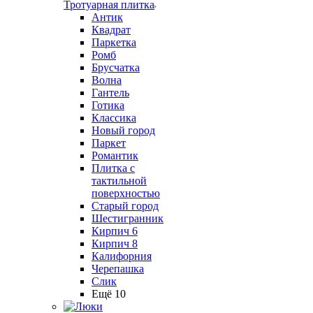
Тротуарная плитка
Антик
Квадрат
Паркетка
Ромб
Брусчатка
Волна
Гантель
Готика
Классика
Новый город
Паркет
Романтик
Плитка с
тактильной
поверхностью
Старый город
Шестигранник
Кирпич 6
Кирпич 8
Калифорния
Черепашка
Слик
Ещё 10