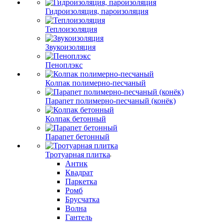
Гидроизоляция, пароизоляция
Теплоизоляция
Звукоизоляция
Пеноплэкс
Колпак полимерно-песчаный
Парапет полимерно-песчаный (конёк)
Колпак бетонный
Парапет бетонный
Тротуарная плитка
Антик
Квадрат
Паркетка
Ромб
Брусчатка
Волна
Гантель