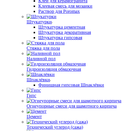
Клей для керамогранита
Клеевая смесь для мозаики
Раствор для Poromax
Штукатурки
Штукатурка цементная
Штукатурка декоративная
Штукатурка гипсовая
Стяжка для пола
Наливной пол
Гидроизоляция обмазочная
Шпаклёвки
Финишная гипсовая Шпаклёвки
Гипс
Огнеупорные смеси для шамотного кирпича
Цемент
Технический углерод (сажа)