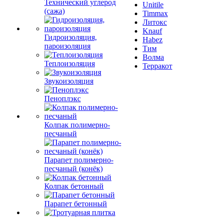
Технический углерод
Unitile
(сажа)
Timmax
Литокс
Knauf
Гидроизоляция,
Habez
пароизоляция
Тим
Волма
Теплоизоляция
Терракот
Звукоизоляция
Пеноплэкс
Колпак полимерно-
песчаный
Парапет полимерно-
песчаный (конёк)
Колпак бетонный
Парапет бетонный