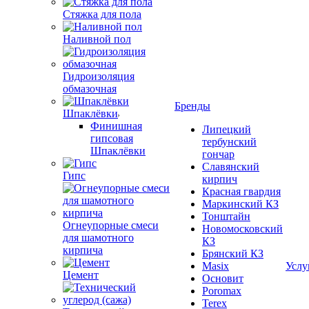
Стяжка для пола
Наливной пол
Гидроизоляция
обмазочная
Бренды
Шпаклёвки
Финишная
Липецкий
гипсовая
тербунский
Шпаклёвки
гончар
Славянский
Гипс
кирпич
Красная гвардия
Маркинский КЗ
Тонштайн
Огнеупорные смеси
Новомосковский
для шамотного
КЗ
кирпича
Брянский КЗ
Masix
Услу
Цемент
Основит
Poromax
Terex