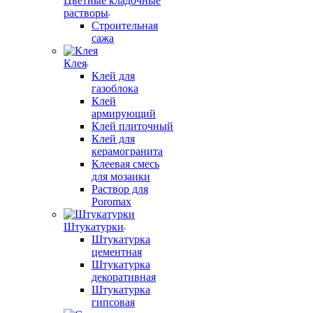
Цветные кладочные
растворы
Строительная
сажа
Клея
Клей для
газоблока
Клей
армирующий
Клей плиточный
Клей для
керамогранита
Клеевая смесь
для мозаики
Раствор для
Poromax
Штукатурки
Штукатурка
цементная
Штукатурка
декоративная
Штукатурка
гипсовая