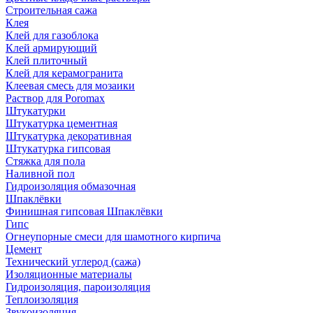
Строительная сажа
Клея
Клей для газоблока
Клей армирующий
Клей плиточный
Клей для керамогранита
Клеевая смесь для мозаики
Раствор для Poromax
Штукатурки
Штукатурка цементная
Штукатурка декоративная
Штукатурка гипсовая
Стяжка для пола
Наливной пол
Гидроизоляция обмазочная
Шпаклёвки
Финишная гипсовая Шпаклёвки
Гипс
Огнеупорные смеси для шамотного кирпича
Цемент
Технический углерод (сажа)
Изоляционные материалы
Гидроизоляция, пароизоляция
Теплоизоляция
Звукоизоляция