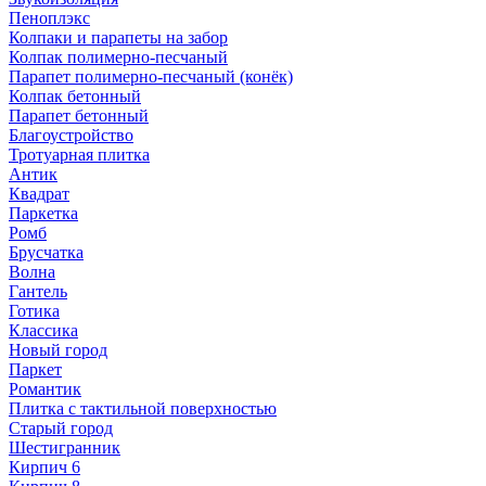
Пеноплэкс
Колпаки и парапеты на забор
Колпак полимерно-песчаный
Парапет полимерно-песчаный (конёк)
Колпак бетонный
Парапет бетонный
Благоустройство
Тротуарная плитка
Антик
Квадрат
Паркетка
Ромб
Брусчатка
Волна
Гантель
Готика
Классика
Новый город
Паркет
Романтик
Плитка с тактильной поверхностью
Старый город
Шестигранник
Кирпич 6