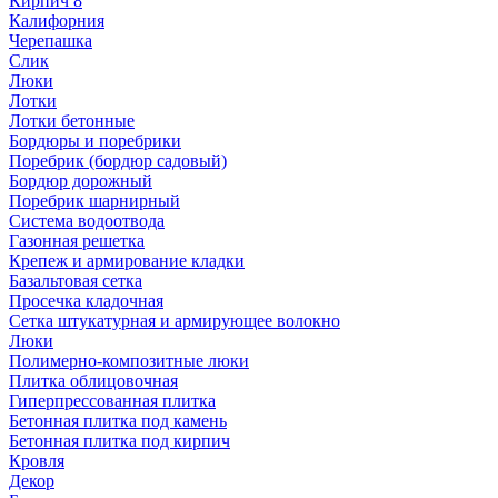
Кирпич 8
Калифорния
Черепашка
Слик
Люки
Лотки
Лотки бетонные
Бордюры и поребрики
Поребрик (бордюр садовый)
Бордюр дорожный
Поребрик шарнирный
Система водоотвода
Газонная решетка
Крепеж и армирование кладки
Базальтовая сетка
Просечка кладочная
Сетка штукатурная и армирующее волокно
Люки
Полимерно-композитные люки
Плитка облицовочная
Гиперпрессованная плитка
Бетонная плитка под камень
Бетонная плитка под кирпич
Кровля
Декор