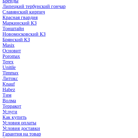
Бренды
Липецкий тербунский гончар
Славянский кирпич
Красная гвардия
Маркинский КЗ
Тонштайн
Новомосковский КЗ
Брянский КЗ
Masix
Основит
Poromax
Terex
Unitile
Timmax
Литокс
Knauf
Habez
Тим
Волма
Терракот
Услуги
Как купить
Условия оплаты
Условия доставки
Гарантия на товар